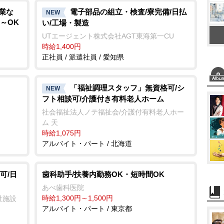
業な
電子部品の組立・検査/寮完備/日払
NEW
3～OK
い/工場・製造
UTエージェント株式会社AGT東海第一CU
時給1,400円
正社員 / 派遣社員 / 愛知県
「福祉調理スタッフ」無資格可/シ
NEW
フト相談可/介護付き有料老人ホーム
社会福祉法人ノテ福祉会/介護付有料老人ホー
ム 天
時給1,075円
アルバイト・パート / 北海道
可/日
歯科助手/扶養内勤務OK・短時間OK
あべ歯科医院
時給1,300円～1,500円
祉施設
アルバイト・パート / 東京都