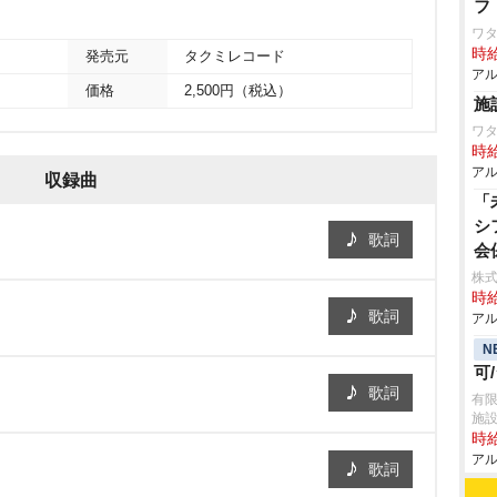
フ
ワタ
時給
発売元
タクミレコード
アル
価格
2,500円（税込）
施
ワ
時給
アル
収録曲
「
シ
歌詞
会
株式
時給
歌詞
アル
N
可
歌詞
有限
施
時給
アル
歌詞