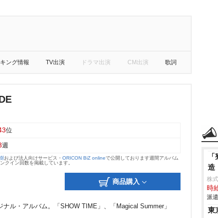
キング情報
TV出演
ドラマ出演
CM出演
歌詞
DE
43
位
3
週
「
大樹
および法人向けサービス・
ORICON BiZ online
で公開しております週間アルバム
のランクイン回数を掲載しています。
造
株
商品購入
時給
派遣
アルバム。「SHOW TIME」、「Magical Summer」
東