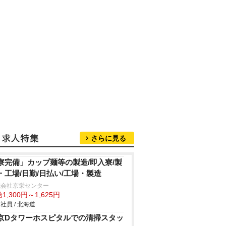
さらに見る
寮完備」カップ麺等の製造/即入寮/製
・工場/日勤/日払い/工場・製造
式会社京栄センター
1,300円～1,625円
社員 / 北海道
京Dタワーホスピタルでの清掃スタッ