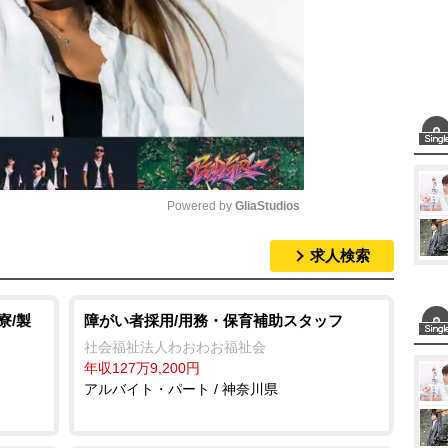
Powered by 
GliaStudios
求人検索
M
u
t
寮/製
障がい者採用/用務・保育補助スタッフ
e
社会福祉法人わおわお福祉会
年収127万9,200円
アルバイト・パート / 神奈川県