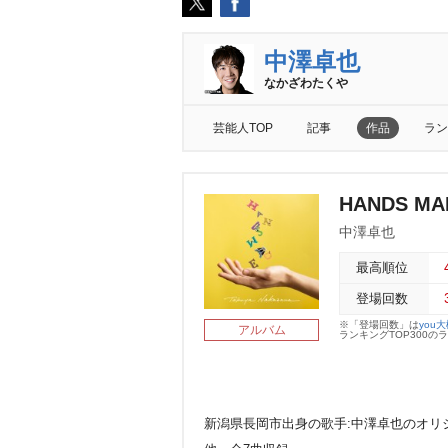
中澤卓也
なかざわたく
芸能人TOP
記事
作品
ラン
HANDS MA
中澤卓也
最高順位
登場回数
※「登場回数」は
you
アルバム
ランキングTOP300
新潟県長岡市出身の歌手:中澤卓也のオリジナル・