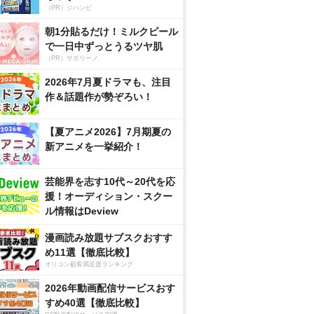
（PR）ジハンピ
朝1分貼るだけ！ミルクピール
で一日中ずっとうるツヤ肌
（PR）サボリーノ
2026年7月夏ドラマも、注目
作＆話題作が勢ぞろい！
【夏アニメ2026】7月期夏の
新アニメを一挙紹介！
芸能界を志す10代～20代を応
援！オーディション・スクー
ル情報はDeview
漫画読み放題サブスクおすす
め11選【徹底比較】
オリコン顧客満足度ランキング
2026年動画配信サービスおす
すめ40選【徹底比較】