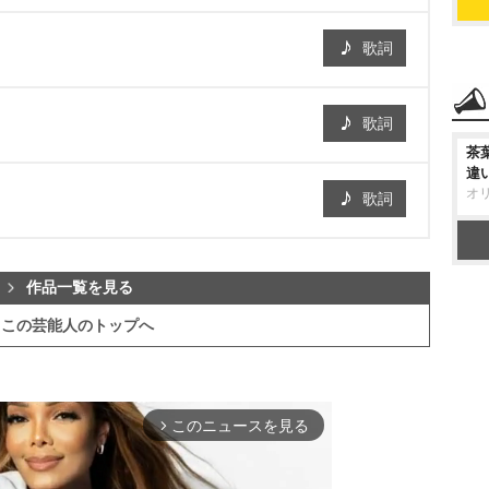
歌詞
歌詞
茶
違
オ
歌詞
作品一覧を見る
この芸能人のトップへ
このニュースを見る
arrow_forward_ios