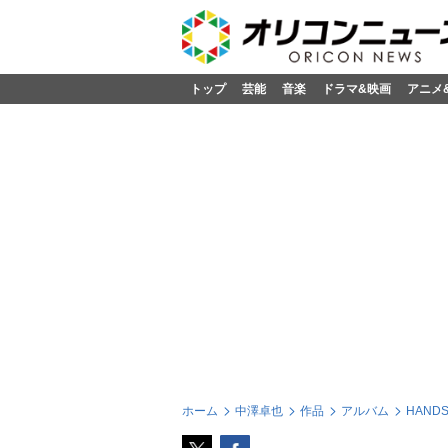
トップ
芸能
音楽
ドラマ&映画
アニメ
ホーム
中澤卓也
作品
アルバム
HANDS