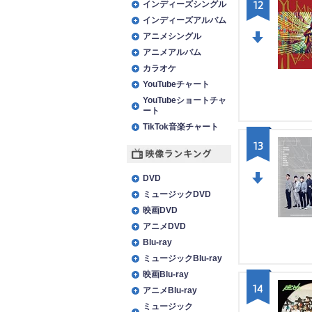
12
インディーズシングル
インディーズアルバム
アニメシングル
アニメアルバム
DO
カラオケ
WN
YouTubeチャート
YouTubeショートチャ
ート
TikTok音楽チャート
13
映像ランキング
DVD
ミュージックDVD
DO
映画DVD
WN
アニメDVD
Blu-ray
ミュージックBlu-ray
映画Blu-ray
14
アニメBlu-ray
ミュージック