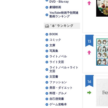
DVD・Blu-ray
劇場映画
UP
YouTube映画予告関連
動画ランキング
“本”ランキング
BOOK
コミック
15
文庫
写真集
ライトノベル
UP
ライト文芸
ライトノベル＋ライト
文芸
文芸書
16
ファッション
美容・ダイエット
料理・グルメ
STA
自己啓発書
ゲーム攻略本
Y