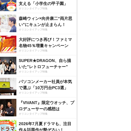
支える「小学生の甲子園」
オリコンタイアップ特集
森崎ウィン×向井康二“両片思
い”にキュンが止まらん！
オリコンタイアップ特集
大好評につき再び！ファミマ
名物45％増量キャンペーン
オリコンタイアップ特集
SUPER★DRAGON、自ら描
いた”レトロフューチャー”
オリコンタイアップ特集
パソコンメーカー社員が本気
で選ぶ「10万円台PC3選」
オリコンタイアップ特集
『VIVANT』限定ウオッチ、プ
ロデューサーの感想は
オリコンタイアップ特集
2026年7月夏ドラマも、注目
作＆話題作が勢ぞろい！