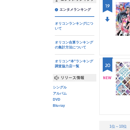
エンタメランキング
19
エンタメランキング
オリコンランキングにつ
DO
いて
WN
オリコン合算ランキング
の集計方法について
オリコン“本”ランキング
20
調査協力店一覧
リリース情報
NE
シングル
アルバム
W
DVD
Blu-ray
1位～10位