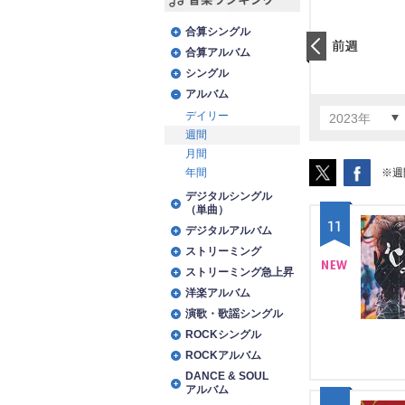
音楽ランキング
合算シングル
合算アルバム
前日
シングル
アルバム
デイリー
2023年
週間
月間
※週
年間
デジタルシングル
（単曲）
11
デジタルアルバム
ストリーミング
ストリーミング急上昇
NE
洋楽アルバム
演歌・歌謡シングル
W
ROCKシングル
ROCKアルバム
DANCE & SOUL
アルバム