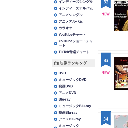
32
インディーズシングル
インディーズアルバム
アニメシングル
アニメアルバム
NE
カラオケ
W
YouTubeチャート
YouTubeショートチャ
ート
TikTok音楽チャート
33
映像ランキング
DVD
ミュージックDVD
NE
映画DVD
W
アニメDVD
Blu-ray
ミュージックBlu-ray
映画Blu-ray
34
アニメBlu-ray
ミュージック