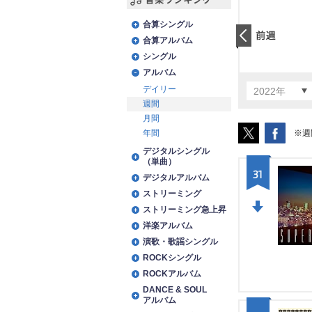
音楽ランキング
合算シングル
合算アルバム
前日
シングル
アルバム
デイリー
2022年
週間
月間
※週
年間
デジタルシングル
（単曲）
31
デジタルアルバム
ストリーミング
ストリーミング急上昇
DO
洋楽アルバム
演歌・歌謡シングル
WN
ROCKシングル
ROCKアルバム
DANCE & SOUL
アルバム