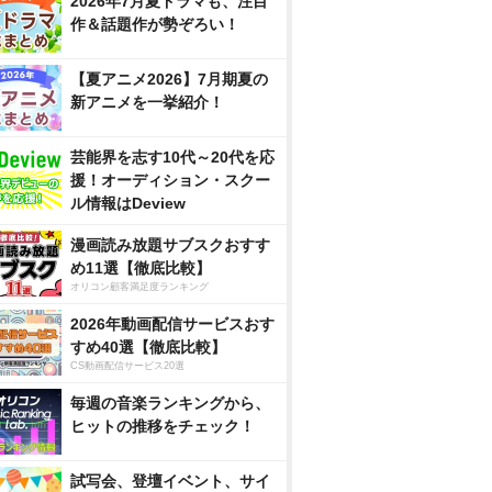
2026年7月夏ドラマも、注目
作＆話題作が勢ぞろい！
【夏アニメ2026】7月期夏の
新アニメを一挙紹介！
芸能界を志す10代～20代を応
援！オーディション・スクー
ル情報はDeview
漫画読み放題サブスクおすす
め11選【徹底比較】
オリコン顧客満足度ランキング
2026年動画配信サービスおす
すめ40選【徹底比較】
CS動画配信サービス20選
毎週の音楽ランキングから、
ヒットの推移をチェック！
試写会、登壇イベント、サイ