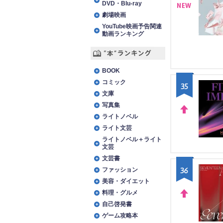
DVD・Blu-ray
劇場映画
NE
YouTube映画予告関連
W
動画ランキング
“本”ランキング
BOOK
コミック
35
文庫
写真集
ライトノベル
UP
ライト文芸
ライトノベル＋ライト
文芸
文芸書
36
ファッション
美容・ダイエット
料理・グルメ
自己啓発書
UP
ゲーム攻略本