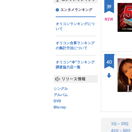
エンタメランキング
39
エンタメランキング
オリコンランキングにつ
NE
いて
W
オリコン合算ランキング
の集計方法について
40
オリコン“本”ランキング
調査協力店一覧
DO
リリース情報
シングル
WN
アルバム
DVD
Blu-ray
1位～10位
41位～50位