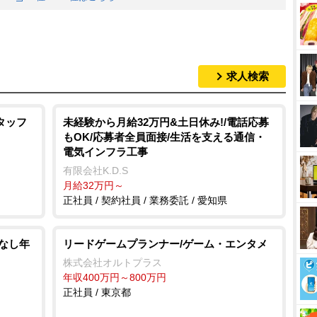
求人検索
タッフ
未経験から月給32万円&土日休み!/電話応募
もOK/応募者全員面接/生活を支える通信・
電気インフラ工事
有限会社K.D.S
月給32万円～
正社員 / 契約社員 / 業務委託 / 愛知県
本なし年
リードゲームプランナー/ゲーム・エンタメ
株式会社オルトプラス
年収400万円～800万円
正社員 / 東京都