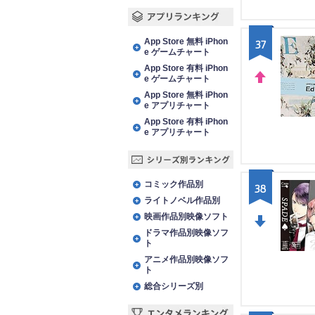
アプリランキング
App Store 無料 iPhon
37
e ゲームチャート
App Store 有料 iPhon
e ゲームチャート
UP
App Store 無料 iPhon
e アプリチャート
App Store 有料 iPhon
e アプリチャート
シリーズ別ランキング
コミック作品別
38
ライトノベル作品別
映画作品別映像ソフト
ドラマ作品別映像ソフ
DO
ト
WN
アニメ作品別映像ソフ
ト
総合シリーズ別