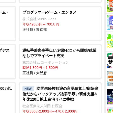
ーム・
プログラマー/ゲーム・エンタメ
株式会社Studio Oops
年収420万円～700万円
正社員 / 東京都
プデス
運転手兼家事手伝い/経験ゼロから開始/残業
なしでプライベート充実
株式会社auコーポレーション
時給1,300円～1,500円
正社員 / 大阪府
00万以
訪問未経験歓迎の言語聴覚士/病院発
NEW
信だからバックアップ抜群手厚い研修支援&
年休120日以上在宅リハに挑戦
社会医療法人財団 仁医会
年収350万2,800円～470万2,800円