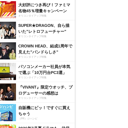
大好評につき再び！ファミマ
名物45％増量キャンペーン
オリコンタイアップ特集
SUPER★DRAGON、自ら描
いた”レトロフューチャー”
オリコンタイアップ特集
CROWN HEAD、結成1周年で
見えた”バンドらしさ”
オリコンタイアップ特集
パソコンメーカー社員が本気
で選ぶ「10万円台PC3選」
オリコンタイアップ特集
『VIVANT』限定ウオッチ、プ
ロデューサーの感想は
オリコンタイアップ特集
自販機にピッ！ですぐに買え
ちゃう
（PR）ジハンピ