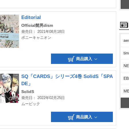
Editorial
Official髭男dism
発売日： 2021年08月18日
ポニーキャニオン
ae
t
商品購入
N
SQ「CARDS」シリーズ4巻 SolidS「SPA
EB
DE」
M
SolidS
発売日： 2022年02月25日
ムービック
商品購入