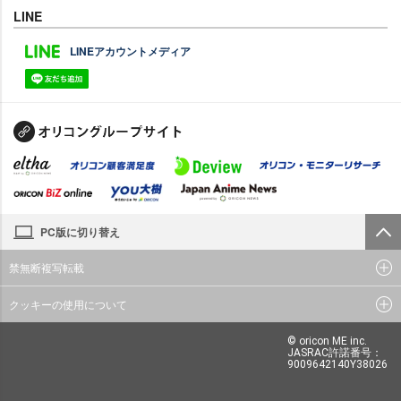
LINE
LINEアカウントメディア
PC版に切り替え
禁無断複写転載
クッキーの使用について
© oricon ME inc.
JASRAC許諾番号：
9009642140Y38026