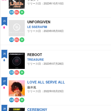
ー
ミ
リリース日：2023年10月10日
NE
ド
ン
グ
W
CD
ダ
ス
ウ
ト
UNFORGIVEN
25
ン
リ
ロ
ー
LE SSERAFIM
ー
ミ
リリース日：2023年05月03日
UP
ド
ン
グ
CD
ダ
ス
ウ
ト
ン
リ
ロ
ー
REBOOT
26
ー
ミ
TREASURE
ド
ン
グ
リリース日：2023年07月28日
DO
WN
CD
ダ
ス
ウ
ト
LOVE ALL SERVE ALL
27
ン
リ
ロ
ー
藤井風
ー
ミ
リリース日：2022年03月23日
UP
ド
ン
グ
CD
ダ
ス
ウ
ト
CEREMONY
28
ン
リ