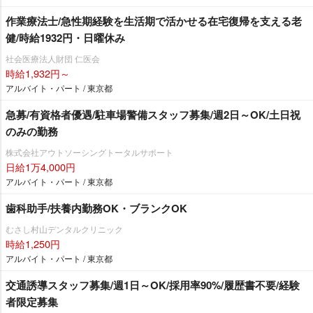
作業療法士/急性期経験を生活期で活かせる在宅復帰を支える老
健/時給1932円・日曜休み
社会医療法人財団 仁医会
時給1,932円～
アルバイト・パート / 東京都
急募/有資格者優遇/駐車場警備スタッフ募集/週2日～OK/土日祝
のみの勤務
株式会社アウトソーシングトータルサポート
日給1万4,000円
アルバイト・パート / 東京都
歯科助手/扶養内勤務OK・ブランクOK
むさし村山デンタルクリニック
時給1,250円
アルバイト・パート / 東京都
交通誘導スタッフ募集/週1日～OK/採用率90%/履歴書不要/経験
者限定募集