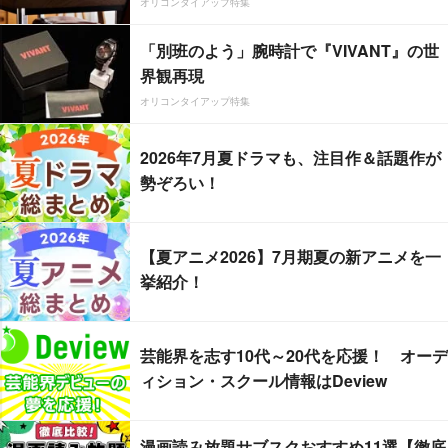
オリコンタイアップ特集
「別班のよう」腕時計で『VIVANT』の世
界観再現
オリコンタイアップ特集
2026年7月夏ドラマも、注目作＆話題作が
勢ぞろい！
【夏アニメ2026】7月期夏の新アニメを一
挙紹介！
芸能界を志す10代～20代を応援！ オーデ
ィション・スクール情報はDeview
漫画読み放題サブスクおすすめ11選【徹底