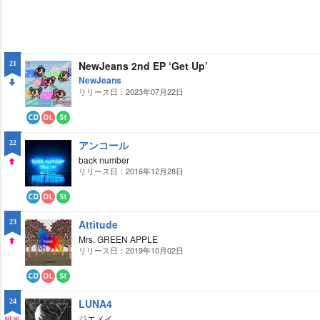
NewJeans 2nd EP ‘Get Up’
21
NewJeans
リリース日：2023年07月22日
DO
WN
CD
ダ
ス
ウ
ト
アンコール
22
ン
リ
ロ
ー
back number
ー
ミ
リリース日：2016年12月28日
UP
ド
ン
グ
CD
ダ
ス
ウ
ト
Attitude
23
ン
リ
ロ
ー
Mrs. GREEN APPLE
ー
ミ
リリース日：2019年10月02日
UP
ド
ン
グ
CD
ダ
ス
ウ
ト
LUNA4
24
ン
リ
ロ
ー
ジエメイ