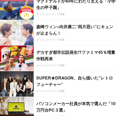
マクドナルドが40年にわたり支える「小学
生の甲子園」
オリコンタイアップ特集
森崎ウィン×向井康二“両片思い”にキュン
が止まらん！
オリコンタイアップ特集
デカすぎ都市伝説発生!?ファミマ45％増量
作戦再来
オリコンタイアップ特集
SUPER★DRAGON、自ら描いた”レトロ
フューチャー”
オリコンタイアップ特集
パソコンメーカー社員が本気で選んだ「10
万円台PC３選」