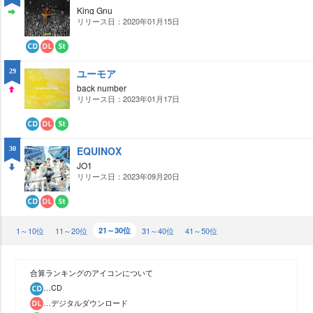
ロ
ー
King Gnu
ー
ミ
リリース日：2020年01月15日
ST
ド
ン
グ
AY
CD
ダ
ス
ウ
ト
ユーモア
29
ン
リ
ロ
ー
back number
ー
ミ
リリース日：2023年01月17日
UP
ド
ン
グ
CD
ダ
ス
ウ
ト
EQUINOX
30
ン
リ
ロ
ー
JO1
ー
ミ
リリース日：2023年09月20日
DO
ド
ン
グ
WN
CD
ダ
ス
ウ
ト
1～10位
ン
リ
11～20位
21～30位
31～40位
41～50位
ロ
ー
ー
ミ
ド
ン
グ
合算ランキングのアイコンについて
…CD
…デジタルダウンロード