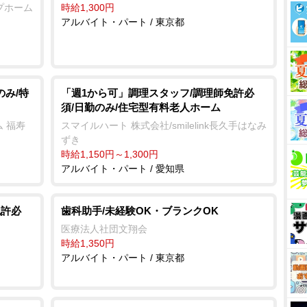
時給1,300円
プホーム
アルバイト・パート / 東京都
のみ/特
「週1から可」調理スタッフ/調理師免許必
須/日勤のみ/住宅型有料老人ホーム
 福寿
スマイルハート 株式会社/smilelink長久手はなみ
ずき
時給1,150円～1,300円
アルバイト・パート / 愛知県
免許必
歯科助手/未経験OK・ブランクOK
医療法人社団文翔会
時給1,350円
アルバイト・パート / 東京都