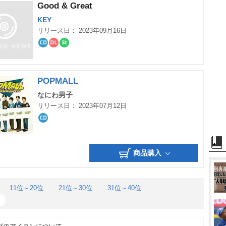
Good & Great
KEY
リリース日： 2023年09月16日
CD
ダ
ス
ウ
ト
ン
リ
ロ
ー
ー
ミ
POPMALL
ド
ン
グ
なにわ男子
リリース日： 2023年07月12日
CD
商品購入
11位～20位
21位～30位
31位～40位