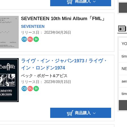
商品購入
SEVENTEEN 10th Mini Album「FML」
SEVENTEEN
リリース日： 2023年04月26日
Y
CD
ダ
ス
ウ
ト
ン
リ
ロ
ー
t
ー
ミ
ライヴ・イン・ジャパン1973 / ライヴ・
ド
ン
イン・ロンドン1974
グ
N
ベック・ボガート&アピス
ae
リリース日： 2023年09月15日
CD
ダ
ス
t
ウ
ト
ン
リ
ロ
ー
ー
ミ
商品購入
ド
ン
グ