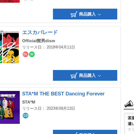
ダ
ス
ウ
ト
ン
リ
商品購入
ロ
ー
ー
ミ
ド
ン
グ
エスカパレード
Official髭男dism
リリース日： 2018年04月11日
ダ
ス
ウ
ト
ン
リ
ロ
ー
商品購入
ー
ミ
ド
ン
グ
STA*M THE BEST Dancing Forever
STA*M
リリース日： 2023年09月13日
茶
CD
違
オ