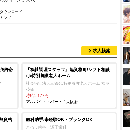
グのアイコンについて
ダウンロード
ミング
求人検索
免許必
「福祉調理スタッフ」無資格可/シフト相談
可/特別養護老人ホーム
社会福祉法人三篠会/特別養護老人ホーム 松屋
ク
茶論
時給1,177円
アルバイト・パート / 大阪府
/無資格
歯科助手/未経験OK・ブランクOK
とねり歯科・矯正歯科