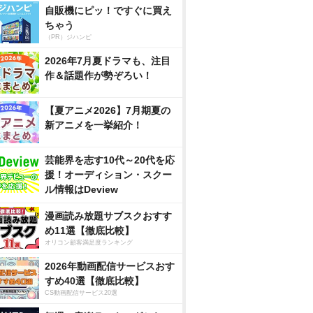
自販機にピッ！ですぐに買え
ちゃう
（PR）ジハンピ
2026年7月夏ドラマも、注目
作＆話題作が勢ぞろい！
【夏アニメ2026】7月期夏の
新アニメを一挙紹介！
芸能界を志す10代～20代を応
援！オーディション・スクー
ル情報はDeview
漫画読み放題サブスクおすす
め11選【徹底比較】
オリコン顧客満足度ランキング
2026年動画配信サービスおす
すめ40選【徹底比較】
CS動画配信サービス20選