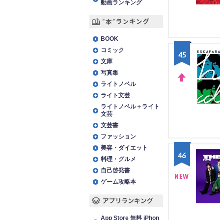
動画ランキング
“本”ランキング
BOOK
コミック
45
文庫
写真集
ライトノベル
UP
ライト文芸
ライトノベル＋ライト
文芸
文芸書
ファッション
美容・ダイエット
46
料理・グルメ
自己啓発書
ゲーム攻略本
NE
W
アプリランキング
App Store 無料 iPhon