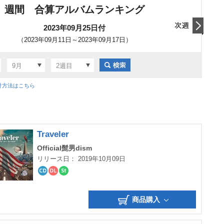
週間 合算アルバムランキング
2023年09月25日付
（2023年09月11日～2023年09月17日）
翌日
計方法はこちら
Traveler
Official髭男dism
リリース日： 2019年10月09日
CD
ダ
ス
ウ
ト
ン
リ
商品購入
ロ
ー
ー
ミ
ド
ン
グ