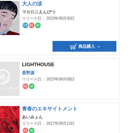
大人の涙
マカロニえんぴつ
リリース日： 2023年08月30日
CD
ダ
ス
ウ
ト
ン
リ
ロ
ー
商品購入
ー
ミ
ド
ン
グ
LIGHTHOUSE
星野源
リリース日： 2023年09月08日
ダ
ス
ウ
ト
ン
リ
ロ
ー
ー
ミ
青春のエキサイトメント
ド
ン
グ
あいみょん
リリース日： 2017年09月13日