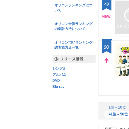
49
オリコンランキングにつ
いて
オリコン合算ランキング
NE
の集計方法について
W
オリコン“本”ランキング
50
調査協力店一覧
リリース情報
UP
シングル
アルバム
DVD
Blu-ray
1位～10位
41位～50位