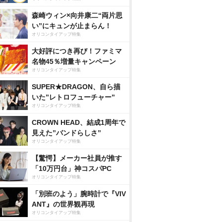
森崎ウィン×向井康二“両片思
い”にキュンが止まらん！
オリコンタイアップ特集
大好評につき再び！ファミマ
名物45％増量キャンペーン
オリコンタイアップ特集
SUPER★DRAGON、自ら描
いた”レトロフューチャー”
オリコンタイアップ特集
CROWN HEAD、結成1周年で
見えた”バンドらしさ”
オリコンタイアップ特集
【驚愕】メーカー社員が推す
「10万円台」神コスパPC
オリコンタイアップ特集
「別班のよう」腕時計で『VIV
ANT』の世界観再現
オリコンタイアップ特集