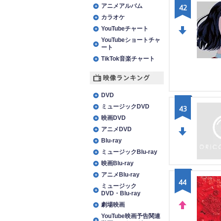
アニメアルバム
42
カラオケ
YouTubeチャート
YouTubeショートチャ
DO
ート
WN
TikTok音楽チャート
映像ランキング
DVD
ミュージックDVD
43
映画DVD
アニメDVD
Blu-ray
DO
ミュージックBlu-ray
WN
映画Blu-ray
アニメBlu-ray
44
ミュージック
DVD・Blu-ray
劇場映画
YouTube映画予告関連
UP