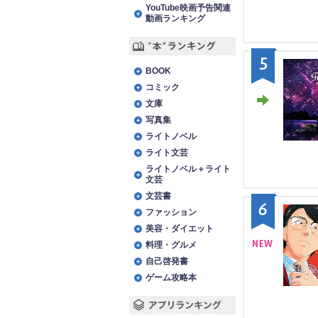
YouTube映画予告関連
動画ランキング
5
“本”ランキング
BOOK
コミック
文庫
STA
写真集
ライトノベル
Y
ライト文芸
ライトノベル＋ライト
文芸
文芸書
6
ファッション
美容・ダイエット
料理・グルメ
自己啓発書
NE
ゲーム攻略本
W