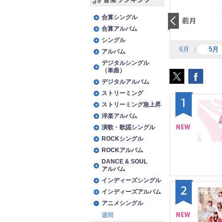
音楽ランキング
合算シングル
合算アルバム
前日
シングル
6月
5月
アルバム
デジタルシングル
（単曲）
デジタルアルバム
ストリーミング
1
ストリーミング急上昇
洋楽アルバム
演歌・歌謡シングル
ROCKシングル
NE
ROCKアルバム
W
DANCE & SOUL
アルバム
インディーズシングル
2
インディーズアルバム
アニメシングル
週間