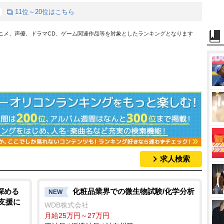
11位～20位はこちら
アニメ、声優、ドラマCD、ゲーム関連作品等を対象としたランキングとなります
求人検索
深める
化粧品業界での微生物試験/化学分析
NEW
帰支援に
WDB株式会社
月給25万円～27万円