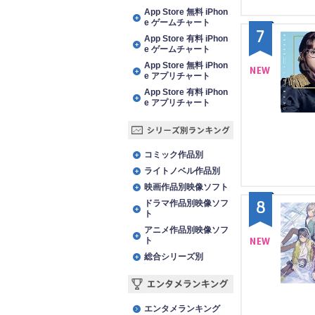
アプリランキング
App Store 無料 iPhon
e ゲームチャート
7
App Store 有料 iPhon
e ゲームチャート
App Store 無料 iPhon
e アプリチャート
NE
App Store 有料 iPhon
e アプリチャート
W
シリーズ別ランキング
コミック作品別
ライトノベル作品別
映画作品別映像ソフト
8
ドラマ作品別映像ソフ
ト
アニメ作品別映像ソフ
ト
総合シリーズ別
NE
W
エンタメランキング
エンタメランキング