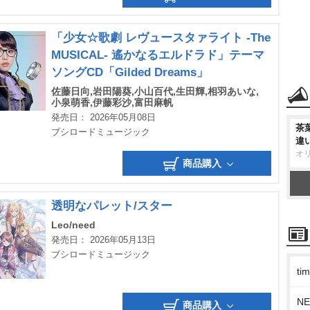
「少女☆歌劇 レヴュースタァライト -The
MUSICAL- 遙かなるエルドラド」テーマ
ソングCD「Gilded Dreams」
佐藤日向,岩田陽葵,小山百代,生田輝,相羽あいな,
小泉萌香,伊藤彩沙,富田麻帆
発売日： 2026年05月08日
茶
ブシロードミュージック
違
オ
商品購入
透明なパレット/スター
Leo/need
発売日： 2026年05月13日
ブシロードミュージック
t
N
商品購入