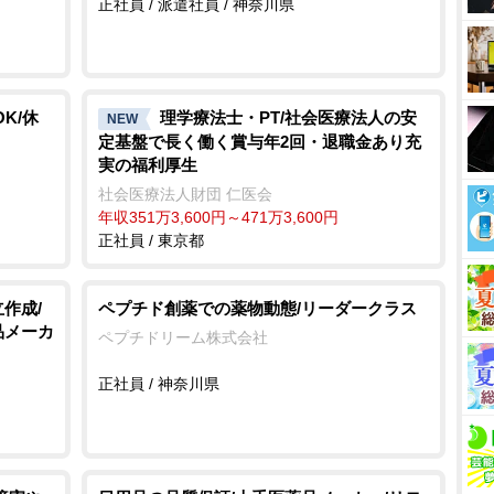
正社員 / 派遣社員 / 神奈川県
K/休
理学療法士・PT/社会医療法人の安
NEW
定基盤で長く働く賞与年2回・退職金あり充
実の福利厚生
社会医療法人財団 仁医会
年収351万3,600円～471万3,600円
正社員 / 東京都
作成/
ペプチド創薬での薬物動態/リーダークラス
品メーカ
ペプチドリーム株式会社
正社員 / 神奈川県