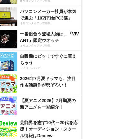
オリコンタイアップ特集
パソコンメーカー社員が本気
で選ぶ「10万円台PC3選」
オリコンタイアップ特集
一番似合う登場人物は…『VIV
ANT』限定ウオッチ
オリコンタイアップ特集
自販機にピッ！ですぐに買え
ちゃう
（PR）ジハンピ
2026年7月夏ドラマも、注目
作＆話題作が勢ぞろい！
【夏アニメ2026】7月期夏の
新アニメを一挙紹介！
芸能界を志す10代～20代を応
援！オーディション・スクー
ル情報はDeview