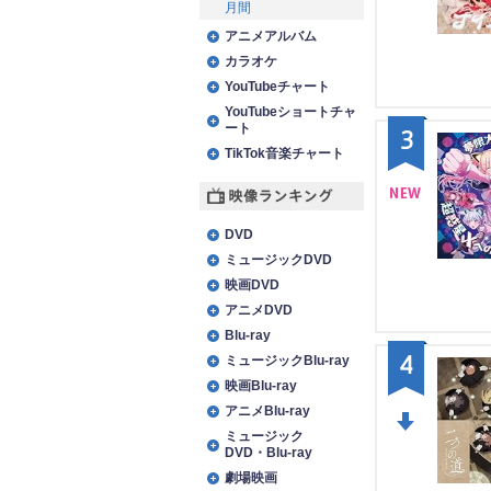
月間
NE
アニメアルバム
W
カラオケ
YouTubeチャート
YouTubeショートチャ
ート
3
TikTok音楽チャート
映像ランキング
NE
DVD
W
ミュージックDVD
映画DVD
アニメDVD
Blu-ray
4
ミュージックBlu-ray
映画Blu-ray
アニメBlu-ray
ミュージック
DO
DVD・Blu-ray
劇場映画
WN