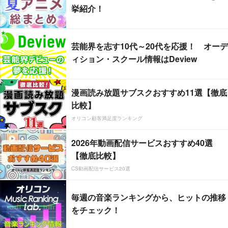
挙紹介！
芸能界を志す10代～20代を応援！ オーデ
ィション・スクール情報はDeview
漫画読み放題サブスクおすすめ11選【徹底
比較】
オリコン顧客満足度ランキング
2026年動画配信サービスおすすめ40選
【徹底比較】
CS動画配信サービス20選
毎週の音楽ランキングから、ヒットの推移
をチェック！