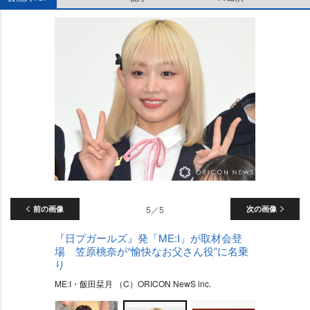
前の画像
5／5
次の画像
『日プガールズ』発「ME:I」が取材会登
場 笠原桃奈が“愉快なお父さん役”に名乗
り
ME:I・飯田栞月 （C）ORICON NewS inc.