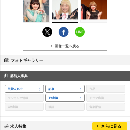
画像一覧へ戻る
フォトギャラリー
芸能人事典
芸能人TOP
記事
作品
ランキング情報
TV出演
ドラマ出演
CM出演
歌詞
音楽配信
求人特集
さらに見る