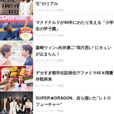
引”のリアル
オリコンタイアップ特集
マクドナルドが40年にわたり支える「小学
生の甲子園」
オリコンタイアップ特集
森崎ウィン×向井康二“両片思い”にキュン
が止まらん！
オリコンタイアップ特集
デカすぎ都市伝説発生!?ファミマ45％増量
作戦再来
オリコンタイアップ特集
SUPER★DRAGON、自ら描いた”レトロ
フューチャー”
オリコンタイアップ特集