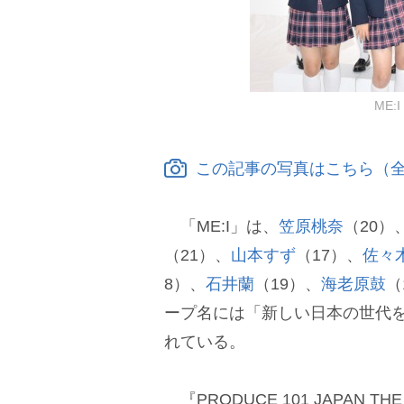
ME:I
この記事の写真はこちら（全
「ME:I」は、
笠原桃奈
（20）
（21）、
山本すず
（17）、
佐々
8）、
石井蘭
（19）、
海老原鼓
（
ープ名には「新しい日本の世代を
れている。
『PRODUCE 101 JAPAN 