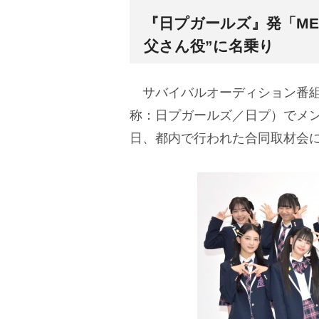
『日プガールズ』発「ME
父さん役”に名乗り
サバイバルオーディション番組『PROD
称：日プガールズ／日プ）でメ
日、都内で行われた合同取材会