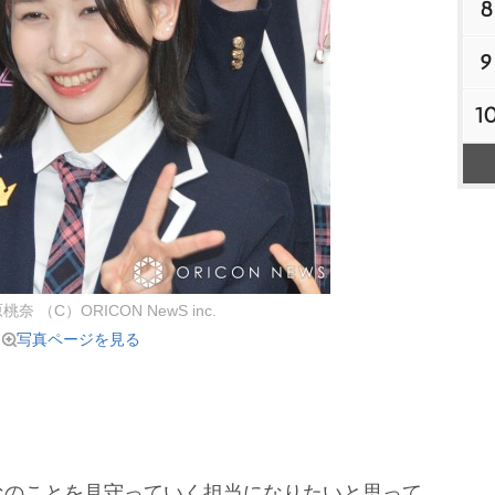
8
9
1
桃奈 （C）ORICON NewS inc.
写真ページを見る
のことを見守っていく担当になりたいと思って