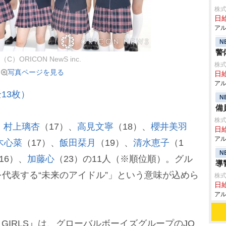
株式
日給
アル
N
警
 （C）ORICON NewS inc.
株式
写真ページを見る
日給
アル
13枚）
N
備
株式
、
村上璃杏
（17）、
高見文寧
（18）、
櫻井美羽
日給
アル
木心菜
（17）、
飯田栞月
（19）、
清水恵子
（1
N
16）、
加藤心
（23）の11人（※順位順）。グル
導
代表する“未来のアイドル”」という意味が込めら
株式
日給
アル
THE GIRLS』は、グローバルボーイズグループのJO