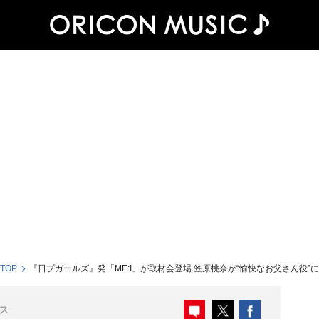
 TOP
『日プガールズ』発「ME:I」が取材会登場 笠原桃奈が“愉快なお父さん役”
ス