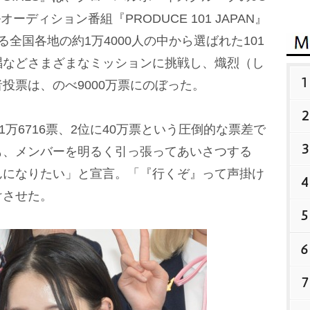
ーディション番組『PRODUCE 101 JAPAN』
全国各地の約1万4000人の中から選ばれた101
唱などさまざまなミッションに挑戦し、熾烈（し
1
投票は、のべ9000万票にのぼった。
2
万6716票、2位に40万票という圧倒的な票差で
3
も、メンバーを明るく引っ張ってあいさつする
んになりたい」と宣言。「『行くぞ』って声掛け
4
けさせた。
5
6
7