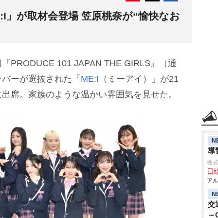
:I」が取材会登場 笠原桃奈が“愉快なお
UCE 101 JAPAN THE GIRLS』（通
ンバーが選抜された「
ME:I
（ミーアイ）」が21
に出席。家族のような温かい雰囲気を見せた。
N
導
株式
日給
アル
N
交
～