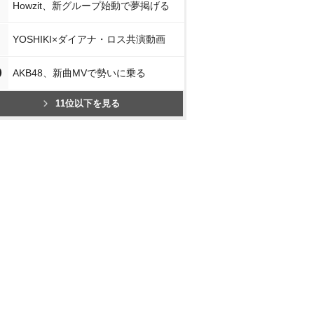
Howzit、新グループ始動で夢掲げる
YOSHIKI×ダイアナ・ロス共演動画
0
AKB48、新曲MVで勢いに乗る
11位以下を見る