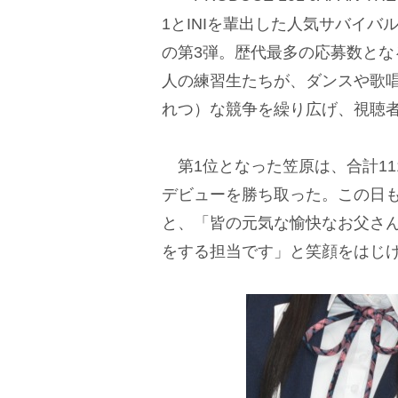
1とINIを輩出した人気サバイバルオ
の第3弾。歴代最多の応募数となる
人の練習生たちが、ダンスや歌
れつ）な競争を繰り広げ、視聴者
第1位となった笠原は、合計111
デビューを勝ち取った。この日
と、「皆の元気な愉快なお父さ
をする担当です」と笑顔をはじ