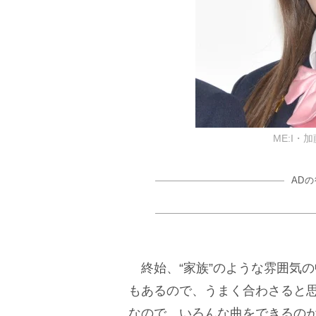
ME:I・加
AD
終始、“家族”のような雰囲気
もあるので、うまく合わさると
なので、いろんな曲をできるの