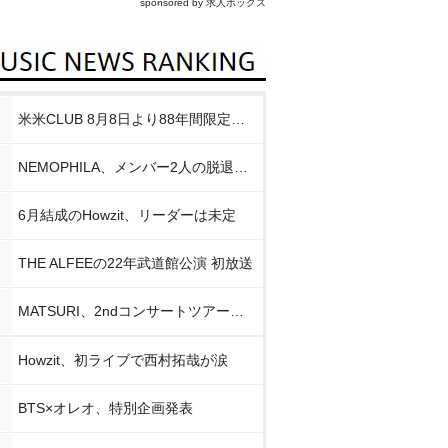
sponsored by 求人ボックス
米米CLUB 8月8日より88年間限定企画
NEMOPHILA、メンバー2人の脱退発表
6月結成のHowzit、リーダーは未定
THE ALFEEの22年武道館公演 初放送
MATSURI、2ndコンサートツアー初日公演
Howzit、初ライブで西村拓哉が涙
BTS×オレオ、特別企画発表