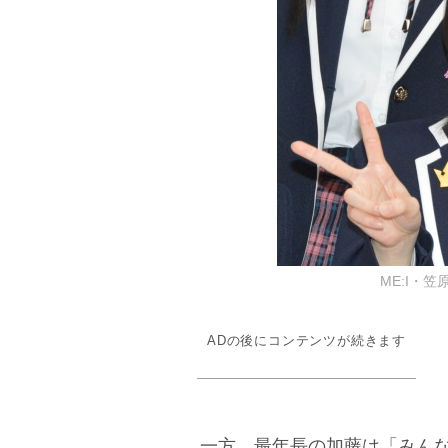
ME:I・笠原
ADの後にコンテンツが続きます
一方、最年長の加藤は「みんな