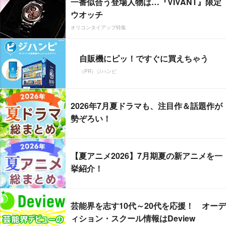
一番似合う登場人物は…『VIVANT』限定
ウオッチ
オリコンタイアップ特集
自販機にピッ！ですぐに買えちゃう
（PR）ジハンピ
2026年7月夏ドラマも、注目作＆話題作が
勢ぞろい！
【夏アニメ2026】7月期夏の新アニメを一
挙紹介！
芸能界を志す10代～20代を応援！ オーデ
ィション・スクール情報はDeview