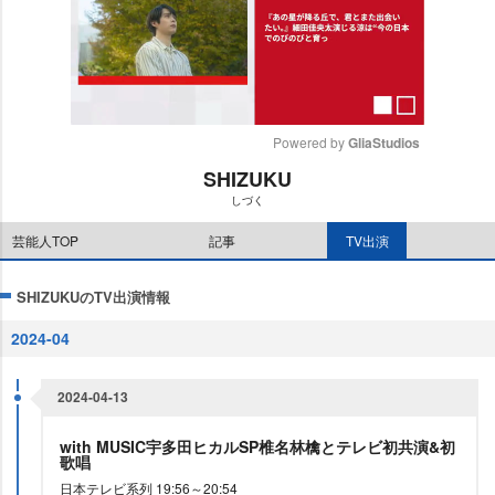
Powered by 
GliaStudios
SHIZUKU
M
しづく
u
t
芸能人TOP
記事
TV出演
e
SHIZUKUのTV出演情報
2024-04
2024-04-13
with MUSIC宇多田ヒカルSP椎名林檎とテレビ初共演&初
歌唱
日本テレビ系列 19:56～20:54