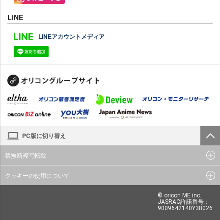
LINE
LINEアカウントメディア
PC版に切り替え
禁無断複写転載
クッキーの使用について
© oricon ME inc.
JASRAC許諾番号：
9009642140Y38026