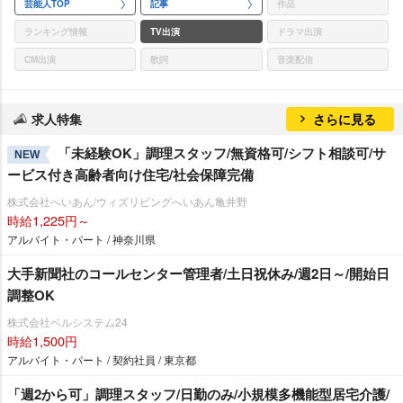
芸能人TOP
記事
作品
ランキング情報
TV出演
ドラマ出演
CM出演
歌詞
音楽配信
求人特集
さらに見る
「未経験OK」調理スタッフ/無資格可/シフト相談可/サ
NEW
ービス付き高齢者向け住宅/社会保障完備
株式会社へいあん/ウィズリビングへいあん亀井野
時給1,225円～
アルバイト・パート / 神奈川県
大手新聞社のコールセンター管理者/土日祝休み/週2日～/開始日
調整OK
株式会社ベルシステム24
時給1,500円
アルバイト・パート / 契約社員 / 東京都
「週2から可」調理スタッフ/日勤のみ/小規模多機能型居宅介護/