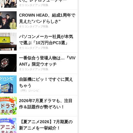
いた”レトロフューチャー”
オリコンタイアップ特集
CROWN HEAD、結成1周年で
見えた”バンドらしさ”
オリコンタイアップ特集
パソコンメーカー社員が本気
で選ぶ「10万円台PC3選」
オリコンタイアップ特集
一番似合う登場人物は…『VIV
ANT』限定ウオッチ
オリコンタイアップ特集
自販機にピッ！ですぐに買え
ちゃう
（PR）ジハンピ
2026年7月夏ドラマも、注目
作＆話題作が勢ぞろい！
【夏アニメ2026】7月期夏の
新アニメを一挙紹介！