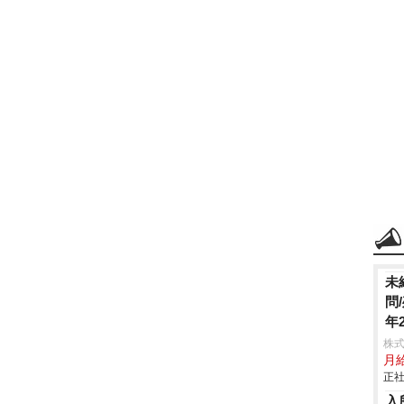
未
問
年
株
月
正社
入