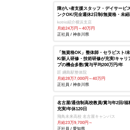
障がい者支援スタッフ・デイサービス
ンクOK/完全週休2日制/無資格・未経
kotrio紹介横浜支店
月給24万円～40万円
正社員 / 神奈川県
「無資格OK」整体師・セラピスト/
K/新人研修・技術研修が充実/キャリ
プの機会多数/賞与平均200万円/年
匠 綱島駅整体院
月給28万7,000円～40万円
正社員 / 神奈川県
名古屋/通信制高校教員/賞与年2回/福
充実/年休120日
飛鳥未来高校 名古屋キャンパス
月給23万9,700円～
正社員 / 愛知県