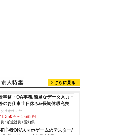
さらに見る
般事務・OA事務/簡単なデータ入力・
務のお仕事土日休み&長期休暇充実
式会社オオミヤ
1,350円～1,688円
員 / 派遣社員 / 愛知県
C初心者OK/スマホゲームのテスター/