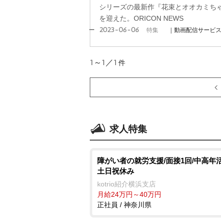
シリーズの最新作『花束とオオカミち
を迎えた。ORICON NEWS
2023-06-06
特集
｜動画配信サービ
1～1／1
件
求人特集
障がい者の就労支援/面接1回/中高年活
土日祝休み
kotrio紹介横浜支店
月給24万円～40万円
正社員 / 神奈川県