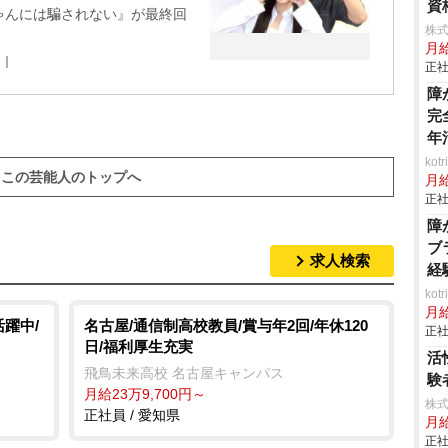
資
ゃんには騙されない』が最終回
株式
月給
ス｜
正社
障
完
年
ko
この芸能人のトップへ
月
正社
障
ブ
求人検索
経
ko
月
躍中/
名古屋/通信制高校教員/賞与年2回/年休120
正社
日/福利厚生充実
活
飛鳥未来高校 名古屋キャンパス
験
月給23万9,700円～
株式
正社員 / 愛知県
月
正社