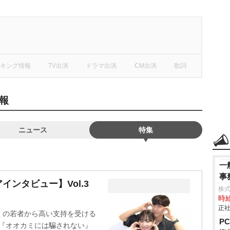
キング情報
TV出演
ドラマ出演
CM出演
歌詞
報
ニュース
特集
一
事
ンタビュー】Vol.3
株
時給
正社
くの若者から高い支持を受ける
P
組『オオカミには騙されない』