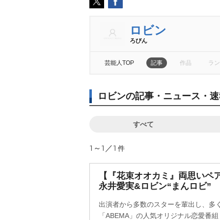
ロビン
ろびん
芸能人TOP
記事
作品
ラン
ロビンの記事・ニュース・速
すべて
1～1／1
件
【『花束オオカミ』両思いペアイ
永井愛実&ロビン“まんロビ”
出演者から多数のスターを輩出し、多
「ABEMA」の人気オリジナル恋愛番