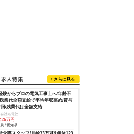
さらに見る
経験からプロの電気工事士へ/年齢不
/残業代全額支給で平均年収高め/賞与
2回/残業代は全額支給
式会社名電社
給25万円
員 / 愛知県
所介護スタッフ/月給33万可&年休123