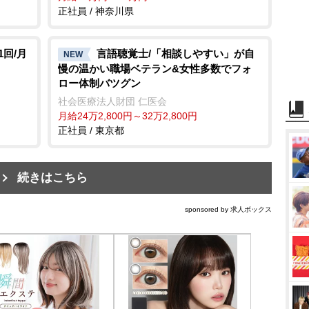
正社員 / 神奈川県
回/月
言語聴覚士/「相談しやすい」が自
NEW
慢の温かい職場ベテラン&女性多数でフォ
ロー体制バツグン
社会医療法人財団 仁医会
月給24万2,800円～32万2,800円
正社員 / 東京都
続きはこちら
sponsored by 求人ボックス