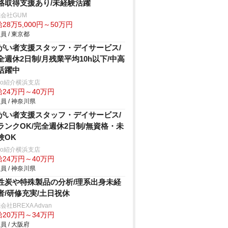
格取得支援あり/未経験活躍
会社GUM
28万5,000円～50万円
員 / 東京都
がい者支援スタッフ・デイサービス/
全週休2日制/月残業平均10h以下/中高
活躍中
trio紹介横浜支店
給24万円～40万円
員 / 神奈川県
がい者支援スタッフ・デイサービス/
ランクOK/完全週休2日制/無資格・未
験OK
trio紹介横浜支店
給24万円～40万円
員 / 神奈川県
性炭や特殊製品の分析/理系出身未経
者/研修充実/土日祝休
会社BREXA Advan
給20万円～34万円
員 / 大阪府