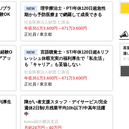
/ブラ
理学療法士・PT/年休120日超急性
NEW
験OK
期から予防医療まで網羅して成長できる
社会医療法人財団 仁医会
年収351万3,600円～471万3,600円
正社員 / 東京都
茶
未経験O
言語聴覚士・ST/年休120日超&リフ
NEW
違
アアッ
レッシュ休暇充実の福利厚生で「私生活」
オ
も「キャリア」も妥協しない
社会医療法人財団 仁医会
年収351万3,600円～471万3,600円
正社員 / 東京都
利厚生
障がい者支援スタッフ・デイサービス/完全
週休2日制/月残業平均10h以下/中高年活躍
中
kotrio紹介横浜支店
月給24万円～40万円