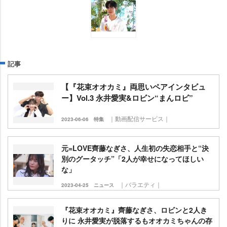
記事
【『花束オオカミ』両思いペアインタビュ
ー】Vol.3 永井愛実&ロビン“まんロビ”
｜動画配信サービス｜
2023-06-06
特集
元=LOVE齊藤なぎさ、人生初の失恋相手と“決
別のグータッチ”「2人が幸せになってほしい
な」
｜バラエティ｜
2023-04-25
ニュース
『花束オオカミ』齊藤なぎさ、ロビンと2人き
りに 永井愛実が脱落するもオオカミちゃんの存