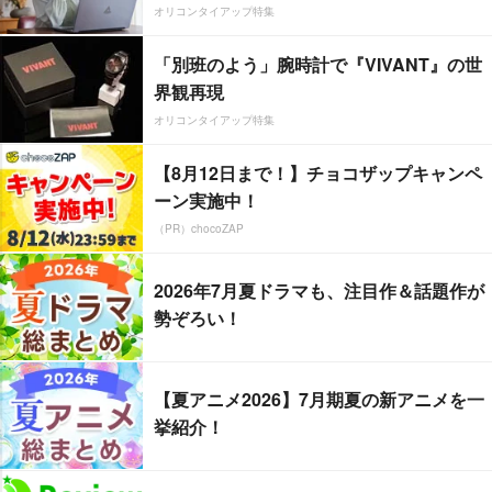
オリコンタイアップ特集
「別班のよう」腕時計で『VIVANT』の世
界観再現
オリコンタイアップ特集
【8月12日まで！】チョコザップキャンペ
ーン実施中！
（PR）chocoZAP
2026年7月夏ドラマも、注目作＆話題作が
勢ぞろい！
【夏アニメ2026】7月期夏の新アニメを一
挙紹介！