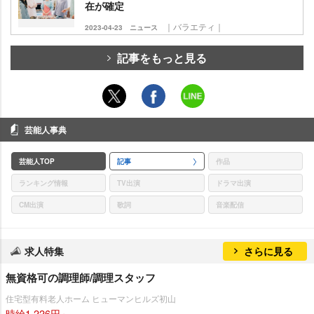
在が確定
｜バラエティ｜
2023-04-23
ニュース
記事をもっと見る
芸能人事典
芸能人TOP
記事
作品
ランキング情報
TV出演
ドラマ出演
CM出演
歌詞
音楽配信
求人特集
さらに見る
無資格可の調理師/調理スタッフ
住宅型有料老人ホーム ヒューマンヒルズ初山
時給1,226円～