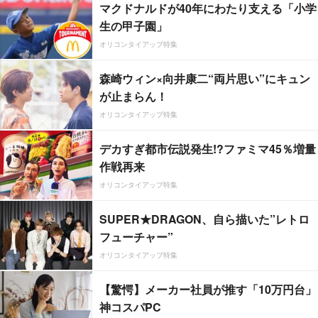
マクドナルドが40年にわたり支える「小学
生の甲子園」
オリコンタイアップ特集
森崎ウィン×向井康二“両片思い”にキュン
が止まらん！
オリコンタイアップ特集
デカすぎ都市伝説発生!?ファミマ45％増量
作戦再来
オリコンタイアップ特集
SUPER★DRAGON、自ら描いた”レトロ
フューチャー”
オリコンタイアップ特集
【驚愕】メーカー社員が推す「10万円台」
神コスパPC