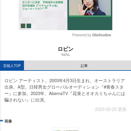
Powered by 
GliaStudios
M
ロビン
u
ろびん
t
e
芸能人TOP
記事
ロビン アーティスト。2003年4月3日生まれ、オーストラリア
出身。A型。日韓男女グローバルオーディション『#青春スタ
ー』に参加。2023年、AbemaTV『花束とオオカミちゃんには
騙されない』に出演。
2023-02-22 更新
画像