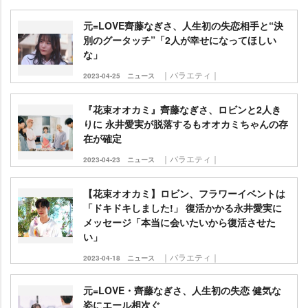
元=LOVE齊藤なぎさ、人生初の失恋相手と“決
別のグータッチ”「2人が幸せになってほしい
な」
｜バラエティ｜
2023-04-25
ニュース
『花束オオカミ』齊藤なぎさ、ロビンと2人き
りに 永井愛実が脱落するもオオカミちゃんの存
在が確定
｜バラエティ｜
2023-04-23
ニュース
【花束オオカミ】ロビン、フラワーイベントは
「ドキドキしました!」 復活かかる永井愛実に
メッセージ「本当に会いたいから復活させた
い」
｜バラエティ｜
2023-04-18
ニュース
元=LOVE・齊藤なぎさ、人生初の失恋 健気な
姿にエール相次ぐ