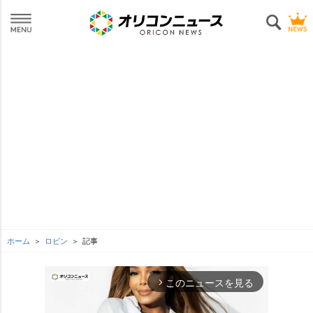
ホーム
ロビン
記事
このニュースを見る
arrow_forward_ios