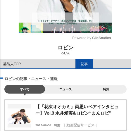
Powered by 
GliaStudios
ロビン
M
ろびん
u
t
芸能人TOP
記事
e
ロビンの記事・ニュース・速報
すべて
ニュース
特集
【『花束オオカミ』両思いペアインタビュ
ー】Vol.3 永井愛実&ロビン“まんロビ”
｜動画配信サービス｜
2023-06-06
特集