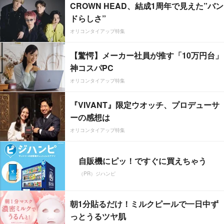
CROWN HEAD、結成1周年で見えた”バン
ドらしさ”
オリコンタイアップ特集
【驚愕】メーカー社員が推す「10万円台」
神コスパPC
オリコンタイアップ特集
『VIVANT』限定ウオッチ、プロデューサ
ーの感想は
オリコンタイアップ特集
自販機にピッ！ですぐに買えちゃう
（PR）ジハンピ
朝1分貼るだけ！ミルクピールで一日中ず
っとうるツヤ肌