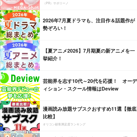
（PR）サボリーノ
2026年7月夏ドラマも、注目作＆話題作が
勢ぞろい！
【夏アニメ2026】7月期夏の新アニメを一
挙紹介！
芸能界を志す10代～20代を応援！ オーデ
ィション・スクール情報はDeview
漫画読み放題サブスクおすすめ11選【徹底
比較】
オリコン顧客満足度ランキング