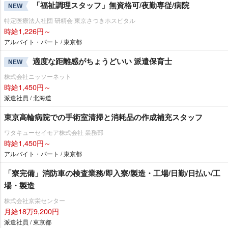
「福祉調理スタッフ」無資格可/夜勤専従/病院
NEW
特定医療法人社団 研精会 東京さつきホスピタル
時給1,226円～
アルバイト・パート / 東京都
適度な距離感がちょうどいい 派遣保育士
NEW
株式会社ニッソーネット
時給1,450円～
派遣社員 / 北海道
東京高輪病院での手術室清掃と消耗品の作成補充スタッフ
ワタキューセイモア株式会社 業務部
時給1,450円～
アルバイト・パート / 東京都
「寮完備」消防車の検査業務/即入寮/製造・工場/日勤/日払い/工
場・製造
株式会社京栄センター
月給18万9,200円
派遣社員 / 東京都