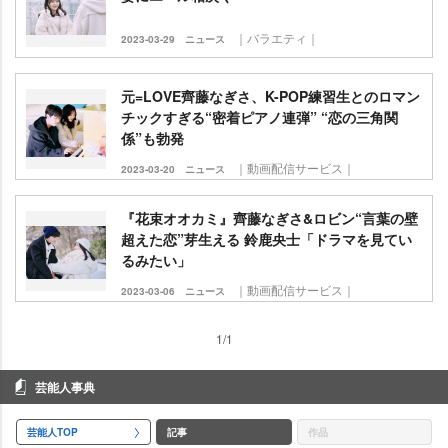
｜バラエティ｜
2023-03-29
ニュース
元=LOVE齊藤なぎさ、K-POP練習生とのロマン
チックすぎる“密着ピアノ連弾” “恋の三角関
係”も勃発
｜動画配信サービス｜
2023-03-20
ニュース
『花束オオカミ』齊藤なぎさ&ロビン“言葉の壁
超えた恋”芽生える 鈴鹿央士「ドラマを見てい
るみたい」
｜動画配信サービス｜
2023-03-06
ニュース
1/1
芸能人事典
芸能人TOP
記事
作品