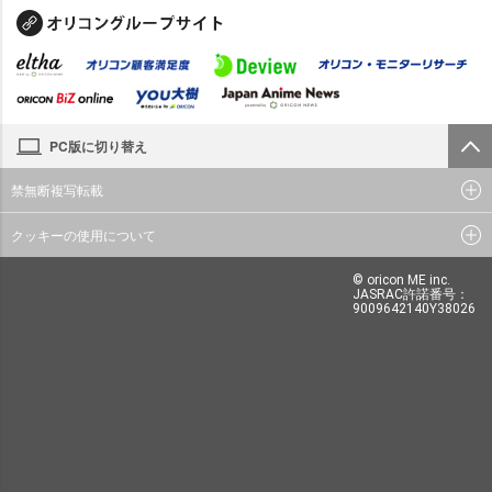
PC版に切り替え
禁無断複写転載
クッキーの使用について
© oricon ME inc.
JASRAC許諾番号：
9009642140Y38026