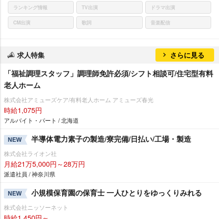
ランキング情報
TV出演
ドラマ出演
CM出演
歌詞
音楽配信
求人特集
さらに見る
「福祉調理スタッフ」調理師免許必須/シフト相談可/住宅型有料
老人ホーム
株式会社アミューズケア/有料老人ホーム アミューズ春光
時給1,075円
アルバイト・パート / 北海道
半導体電力素子の製造/寮完備/日払い/工場・製造
NEW
株式会社ライオン社
月給21万5,000円～28万円
派遣社員 / 神奈川県
小規模保育園の保育士 一人ひとりをゆっくりみれる
NEW
株式会社ニッソーネット
時給1,450円～