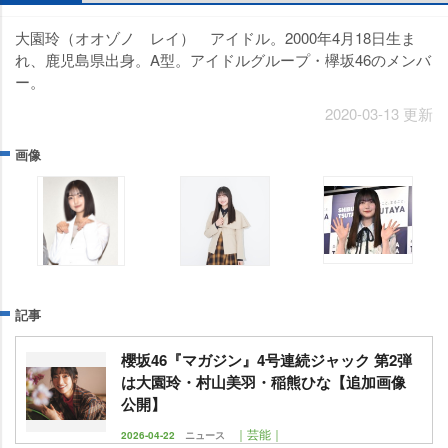
大園玲（オオゾノ レイ） アイドル。2000年4月18日生ま
れ、鹿児島県出身。A型。アイドルグループ・欅坂46のメンバ
ー。
2020-03-13 更新
画像
記事
櫻坂46『マガジン』4号連続ジャック 第2弾
は大園玲・村山美羽・稲熊ひな【追加画像
公開】
｜芸能｜
2026-04-22
ニュース