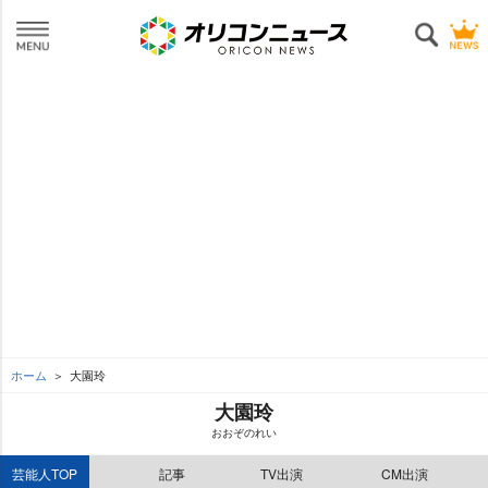
ホーム
大園玲
大園玲
おおぞのれい
芸能人TOP
記事
TV出演
CM出演