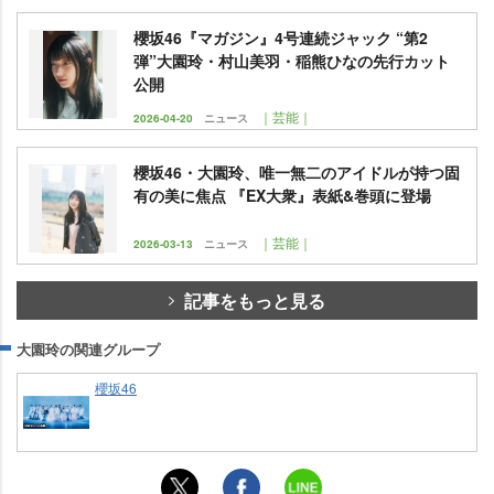
櫻坂46『マガジン』4号連続ジャック “第2
弾”大園玲・村山美羽・稲熊ひなの先行カット
公開
｜芸能｜
2026-04-20
ニュース
櫻坂46・大園玲、唯一無二のアイドルが持つ固
有の美に焦点 『EX大衆』表紙&巻頭に登場
｜芸能｜
2026-03-13
ニュース
記事をもっと見る
大園玲の関連グループ
櫻坂46