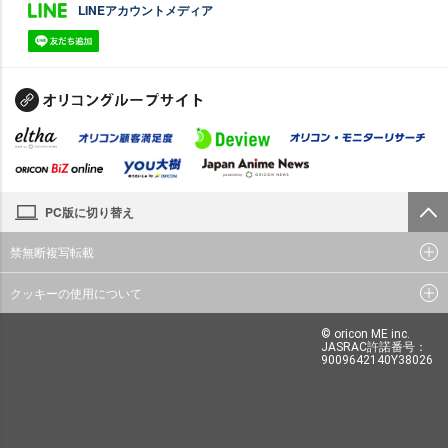
LINEアカウントメディア
PC版に切り替え
禁無断複写転載
クッキーの使用について
© oricon ME inc.
JASRAC許諾番号：
9009642140Y38026