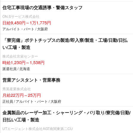
住宅工事現場の交通誘導・警備スタッフ
ON.Sサービス株式会社
日給9,450円～1万1,775円
アルバイト・パート / 大阪府
「寮完備」ポテトチップスの製造/即入寮/製造・工場/日勤/日払
い/工場・製造
株式会社京栄センター
時給1,230円～1,538円
派遣社員 / 北海道
営業アシスタント・営業事務
秀英産業株式会社
月給22万円～25万円
正社員 / アルバイト・パート / 大阪府
金属製品のレーザー加工・シャーリング・バリ取り/寮完備/日勤/
日払い/工場・製造
UTエージェント株式会社AGT南関東第二CU