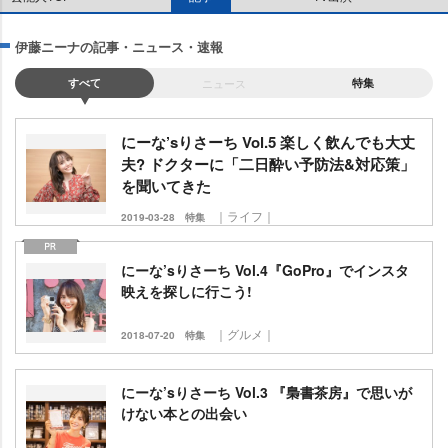
伊藤ニーナの記事・ニュース・速報
すべて
ニュース
特集
にーな’sりさーち Vol.5 楽しく飲んでも大丈
夫? ドクターに「二日酔い予防法&対応策」
を聞いてきた
｜ライフ｜
2019-03-28
特集
にーな’sりさーち Vol.4『GoPro』でインスタ
映えを探しに行こう!
｜グルメ｜
2018-07-20
特集
にーな’sりさーち Vol.3 『梟書茶房』で思いが
けない本との出会い