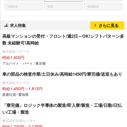
CM出演
歌詞
音楽配信
求人特集
さらに見る
高級マンションの受付・フロント/週2日～OK!シフトパターン多
数 未経験可!高時給
株式会社ベアーズ
時給1,400円
アルバイト・パート / 東京都
車の部品の検査作業/土日休み/高時給1450円/寮完備/送迎もあり
株式会社サンコウ
時給1,450円～1,812円
派遣社員 / 愛知県
「寮完備」ロジック半導体の製造/即入寮/製造・工場/日勤/日払
い/工場・製造
株式会社京栄センター
時給1,700円～2,125円