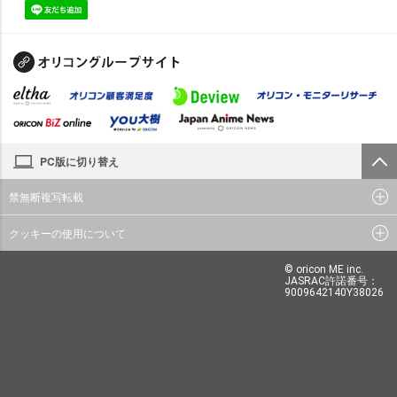
PC版に切り替え
禁無断複写転載
クッキーの使用について
© oricon ME inc.
JASRAC許諾番号：
9009642140Y38026