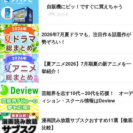
自販機にピッ！ですぐに買えちゃう
（PR）ジハンピ
2026年7月夏ドラマも、注目作＆話題作が
勢ぞろい！
【夏アニメ2026】7月期夏の新アニメを一
挙紹介！
芸能界を志す10代～20代を応援！ オーデ
ィション・スクール情報はDeview
漫画読み放題サブスクおすすめ11選【徹底
比較】