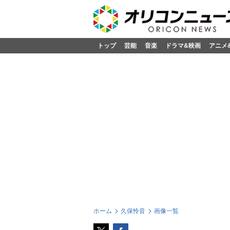
トップ
芸能
音楽
ドラマ&映画
アニメ
ホーム
久保怜音
画像一覧