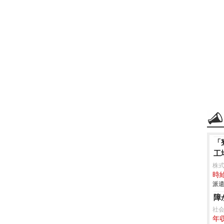
「
工
株
時給
派遣
障
社
年収