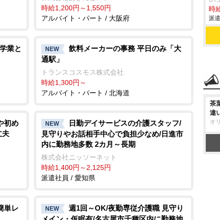
UT
時給1,200円～1,550円
時給
アルバイト・パート / 大阪府
派遣
 学業と
飲料メーカーの事務 平日のみ「大
NEW
通駅」
トランスコスモス株式会社
時給1,300円～
アルバイト・パート / 北海道
茶
違
オ
や初め
日勤デイサービスの介護スタッフ/
NEW
丈夫
見守りやお話相手中心で負担少なめ/日進市
内に勤務地多数 2カ月～長期
株式会社ニッソーネット
時給1,400円～2,125円
派遣社員 / 愛知県
簡単レ
週1回～OK/夜勤専従介護職 見守り
NEW
メイン・仮眠有/名古屋市千種区内に勤務地