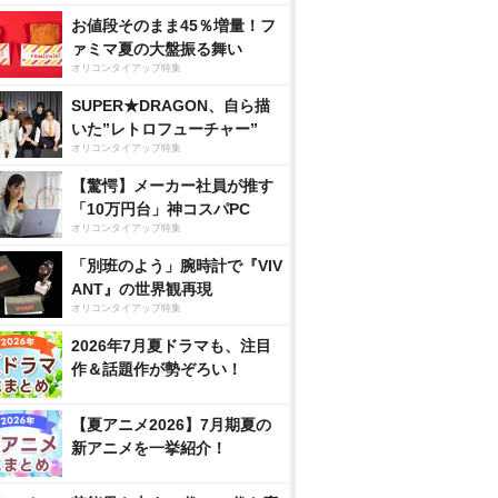
お値段そのまま45％増量！フ
ァミマ夏の大盤振る舞い
オリコンタイアップ特集
SUPER★DRAGON、自ら描
いた”レトロフューチャー”
オリコンタイアップ特集
【驚愕】メーカー社員が推す
「10万円台」神コスパPC
オリコンタイアップ特集
「別班のよう」腕時計で『VIV
ANT』の世界観再現
オリコンタイアップ特集
2026年7月夏ドラマも、注目
作＆話題作が勢ぞろい！
【夏アニメ2026】7月期夏の
新アニメを一挙紹介！