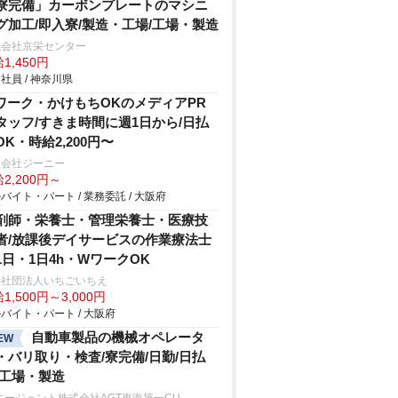
寮完備」カーボンプレートのマシニ
グ加工/即入寮/製造・工場/工場・製造
式会社京栄センター
1,450円
社員 / 神奈川県
ワーク・かけもちOKのメディアPR
タッフ/すきま時間に週1日から/日払
OK・時給2,200円〜
同会社ジーニー
2,200円～
バイト・パート / 業務委託 / 大阪府
剤師・栄養士・管理栄養士・医療技
者/放課後デイサービスの作業療法士
1日・1日4h・WワークOK
般社団法人いちごいちえ
1,500円～3,000円
バイト・パート / 大阪府
自動車製品の機械オペレータ
EW
・バリ取り・検査/寮完備/日勤/日払
/工場・製造