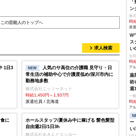
「
ン
株
時給
この芸能人のトップへ
派遣
W
ス
求人検索
い
合
時給
 1日3
人気のサ高住の介護職 見守り・日
アル
NEW
常生活の補助中心で介護度低め/深川市内に
薬
勤務地多数
術
週
株式会社ニッソーネット
時給1,450円～1,937円
一
派遣社員 / 北海道
時給
アル
N
K食に
ホールスタッフ/夏休み中に稼げる 髪色髪型
ー
自由週2日/1日3h
い
株式会社あきんどスシロー