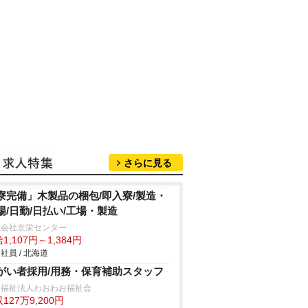
さらに見る
寮完備」木製品の梱包/即入寮/製造・
場/日勤/日払い/工場・製造
式会社京栄センター
1,107円～1,384円
社員 / 北海道
がい者採用/用務・保育補助スタッフ
会福祉法人わおわお福祉会
127万9,200円