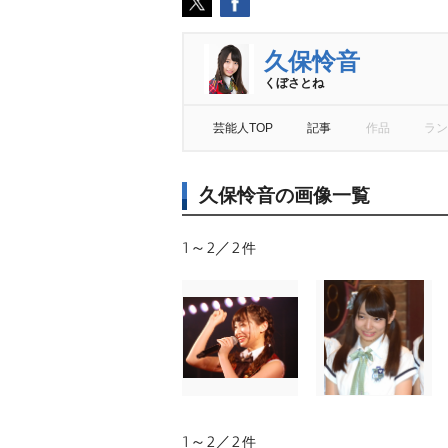
久保怜音
くぼさとね
芸能人TOP
記事
作品
ラン
久保怜音の画像一覧
1～2／2
件
1～2／2
件