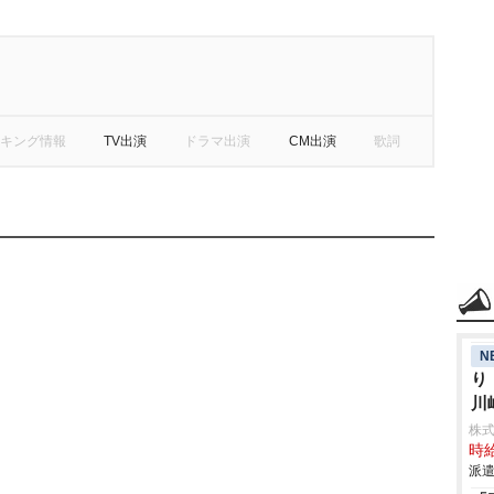
キング情報
TV出演
ドラマ出演
CM出演
歌詞
N
り
川
株
時給
派遣