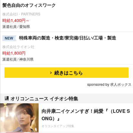
髪色自由のオフィスワーク
株式会社I・PARTNERS
時給1,400円～
派遣社員 / 愛知県
特殊車両の製造・検査/寮完備/日払い/工場・製造
NEW
株式会社ライオン社
時給1,800円
派遣社員 / 神奈川県
続きはこちら
sponsored by 求人ボックス
オリコンニュース イチオシ特集
向井康二イケメンすぎ！純愛『（LOVE S
ONG）』
オリコンタイアップ特集