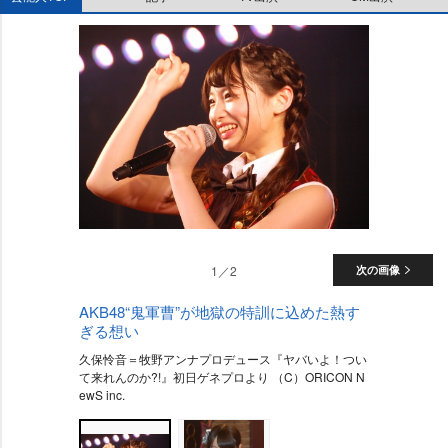
1／2
次の画像
AKB48“鬼軍曹”が地獄の特訓に込めた熱す
ぎる想い
久保怜音＝牧野アンナプロデュース『ヤバいよ！つい
て来れんのか?!』初日ゲネプロより （C）ORICON N
ewS inc.