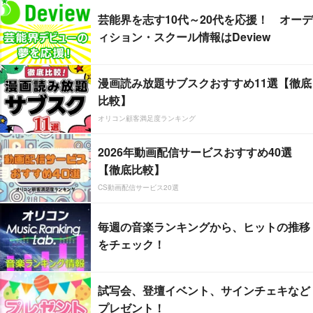
芸能界を志す10代～20代を応援！ オーデ
ィション・スクール情報はDeview
漫画読み放題サブスクおすすめ11選【徹底
比較】
オリコン顧客満足度ランキング
2026年動画配信サービスおすすめ40選
【徹底比較】
CS動画配信サービス20選
毎週の音楽ランキングから、ヒットの推移
をチェック！
試写会、登壇イベント、サインチェキなど
プレゼント！