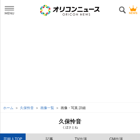
ホーム
久保怜音
画像一覧
画像・写真 詳細
久保怜音
くぼさとね
芸能人TOP
記事
TV出演
CM出演