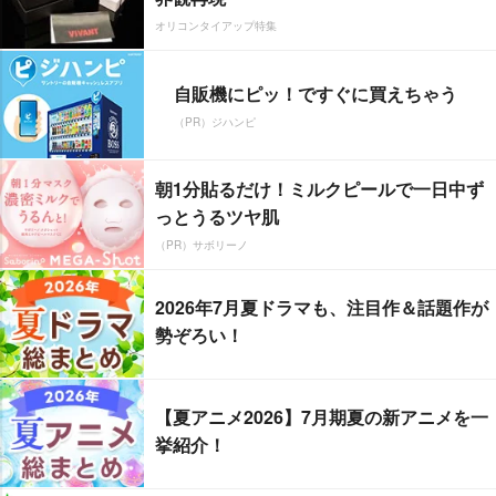
オリコンタイアップ特集
自販機にピッ！ですぐに買えちゃう
（PR）ジハンピ
朝1分貼るだけ！ミルクピールで一日中ず
っとうるツヤ肌
（PR）サボリーノ
2026年7月夏ドラマも、注目作＆話題作が
勢ぞろい！
【夏アニメ2026】7月期夏の新アニメを一
挙紹介！