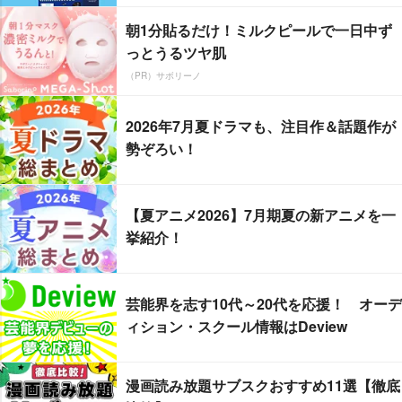
朝1分貼るだけ！ミルクピールで一日中ず
っとうるツヤ肌
（PR）サボリーノ
2026年7月夏ドラマも、注目作＆話題作が
勢ぞろい！
【夏アニメ2026】7月期夏の新アニメを一
挙紹介！
芸能界を志す10代～20代を応援！ オーデ
ィション・スクール情報はDeview
漫画読み放題サブスクおすすめ11選【徹底