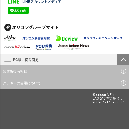
LINEアカウントメディア
PC版に切り替え
禁無断複写転載
クッキーの使用について
© oricon ME inc.
JASRAC許諾番号：
9009642140Y38026