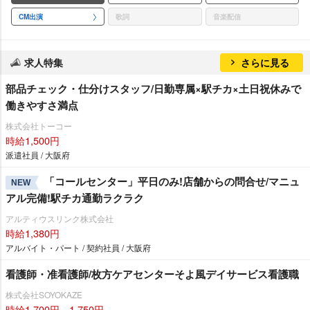
CM出演
歌詞
音楽配信
求人特集
さらに見る
部品チェック・仕分けスタッフ/日勤専属×駅チカ×土日祝休みで
働きやすさ満点
株式会社トーコー
時給1,500円
派遣社員 / 大阪府
「コールセンター」平日のみ!店舗からの問合せ/マニュ
NEW
アル完備!駅チカ通勤ラクラク
アルティウスリンク株式会社
時給1,380円
アルバイト・パート / 契約社員 / 大阪府
看護師・准看護師/枚方ケアセンターそよ風デイサービス看護職
株式会社SOYOKAZE
時給1,700円～1,750円