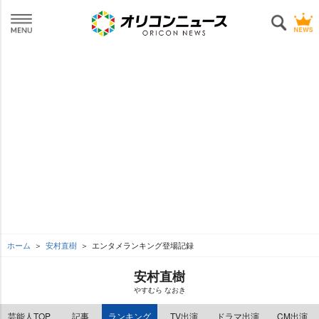
ホーム
安村直樹
エンタメランキング登場記録
安村直樹
すむら なおき
芸能人TOP
記事
ランキング
TV出演
ドラマ出演
CM出演