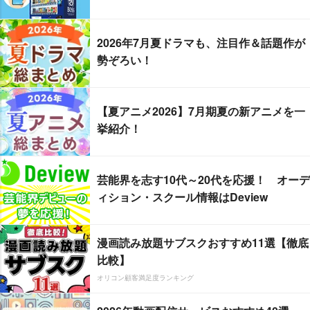
2026年7月夏ドラマも、注目作＆話題作が
勢ぞろい！
【夏アニメ2026】7月期夏の新アニメを一
挙紹介！
芸能界を志す10代～20代を応援！ オーデ
ィション・スクール情報はDeview
漫画読み放題サブスクおすすめ11選【徹底
比較】
オリコン顧客満足度ランキング