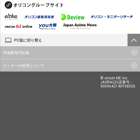
PC版に切り替え
禁無断複写転載
クッキーの使用について
© oricon ME inc.
JASRAC許諾番号：
9009642140Y38026