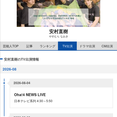
安村直樹
すむら なおき
M
芸能人TOP
記事
ランキング
TV出演
ドラマ出演
CM出演
u
t
e
安村直樹のTV出演情報
2026-08
2026-08-04
Oha!4 NEWS LIVE
日本テレビ系列 4:30～5:50