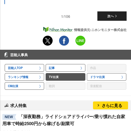
1/106
次へ
情報提供元:ニホンモニター株式会社
芸能人事典
芸能人TOP
記事
作品
ランキング情報
TV出演
ドラマ出演
CM出演
歌詞
音楽配信
求人特集
さらに見る
「深夜勤務」ライドシェアドライバー/乗り慣れた自家
NEW
用車で時給2500円から稼げる/副業可