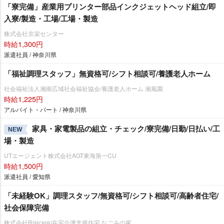
「寮完備」産業用プリンター部品インクジェットヘッド組立/即
入寮/製造・工場/工場・製造
株式会社京栄センター
時給1,300円
派遣社員 / 神奈川県
「福祉調理スタッフ」無資格可/シフト相談可/養護老人ホーム
社会福祉法人湘南広域社会福祉協会/養護老人ホーム 湘風園
時給1,225円
アルバイト・パート / 神奈川県
家具・家電製品の組立・チェック/寮完備/日勤/日払い/工
NEW
場・製造
UTエージェント株式会社AGT東海第一CU
時給1,500円
派遣社員 / 愛知県
「未経験OK」調理スタッフ/無資格可/シフト相談可/高齢者住宅/
社会保障完備
株式会社Risicare/在宅介護支援住宅 なごみの家