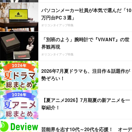
パソコンメーカー社員が本気で選んだ「10
万円台PC３選」
オリコンタイアップ特集
「別班のよう」腕時計で『VIVANT』の世
界観再現
オリコンタイアップ特集
2026年7月夏ドラマも、注目作＆話題作が
勢ぞろい！
【夏アニメ2026】7月期夏の新アニメを一
挙紹介！
芸能界を志す10代～20代を応援！ オーデ