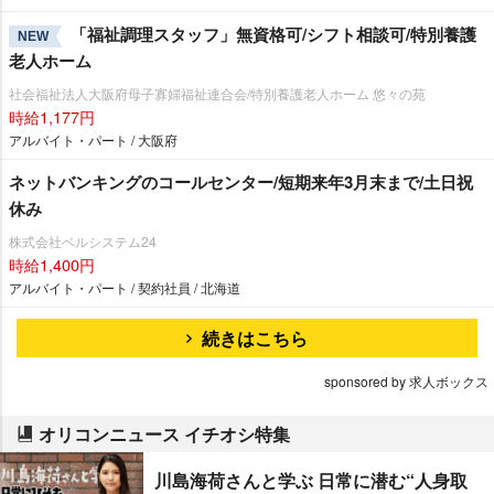
「福祉調理スタッフ」無資格可/シフト相談可/特別養護
NEW
老人ホーム
社会福祉法人大阪府母子寡婦福祉連合会/特別養護老人ホーム 悠々の苑
時給1,177円
アルバイト・パート / 大阪府
ネットバンキングのコールセンター/短期来年3月末まで/土日祝
休み
株式会社ベルシステム24
時給1,400円
アルバイト・パート / 契約社員 / 北海道
続きはこちら
sponsored by 求人ボックス
オリコンニュース イチオシ特集
川島海荷さんと学ぶ 日常に潜む“人身取