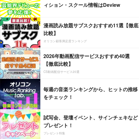
ィション・スクール情報はDeview
漫画読み放題サブスクおすすめ11選【徹底
比較】
オリコン顧客満足度ランキング
2026年動画配信サービスおすすめ40選
【徹底比較】
CS動画配信サービス20選
毎週の音楽ランキングから、ヒットの推移
をチェック！
試写会、登壇イベント、サインチェキなど
プレゼント！
プレゼント特集