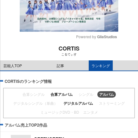
Powered by 
GliaStudios
CORTIS
M
こるてぃす
u
t
芸能人TOP
記事
ランキング
e
CORTISのランキング情報
合算シングル
合算アルバム
シングル
アルバム
デジタルシングル（単曲）
デジタルアルバム
ストリーミング
ミュージックDVD・BD
エンタメ
アルバム売上TOP2作品