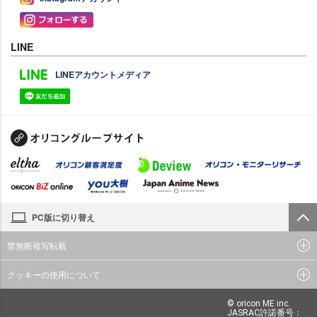
LINE
LINEアカウントメディア
PC版に切り替え
禁無断複写転載
クッキーの使用について
© oricon ME inc.
JASRAC許諾番号：