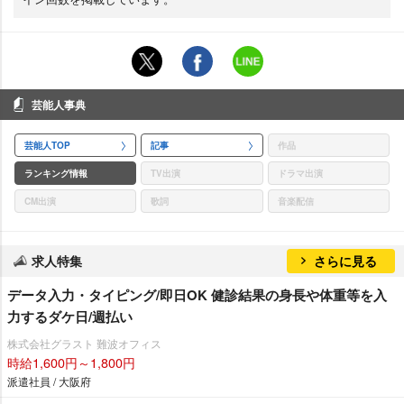
芸能人事典
芸能人TOP
記事
作品
ランキング情報
TV出演
ドラマ出演
CM出演
歌詞
音楽配信
求人特集
さらに見る
データ入力・タイピング/即日OK 健診結果の身長や体重等を入
力するダケ日/週払い
株式会社グラスト 難波オフィス
時給1,600円～1,800円
派遣社員 / 大阪府