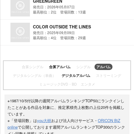
GREENGREEN
発売日：2026年05月07日
最高順位：2位 登場回数：13週
COLOR OUTSIDE THE LINES
発売日：2025年09月09日
最高順位：4位 登場回数：29週
合算シングル
合算アルバム
シングル
アルバム
デジタルシングル（単曲）
デジタルアルバム
ストリーミング
ミュージックDVD・BD
エンタメ
※1987/10/5付以降の週間アルバムランキングTOP50にランクインし
たことがある作品を対象に、推定累積売上枚数の上位20件を掲載し
ています。
※「登場回数」は
you大樹
および法人向けサービス・
ORICON BiZ
online
で公開しております週間アルバムランキングTOP300のランク
イン回数を掲載しています。