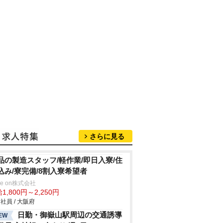
さらに見る
品の製造スタッフ/軽作業/即日入寮/住
込み/寮完備/8割入寮希望者
ve on株式会社
1,800円～2,250円
社員 / 大阪府
日勤・御嶽山駅周辺の交通誘導
EW