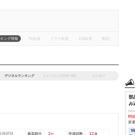
キング情報
TV出演
ドラマ出演
CM出演
歌詞
デジタルランキング
ミュージックDVD･BD
エンタメ
部
み
mo
時給
派遣
N
2
12
05月07日
最高順位
登場回数
位
週