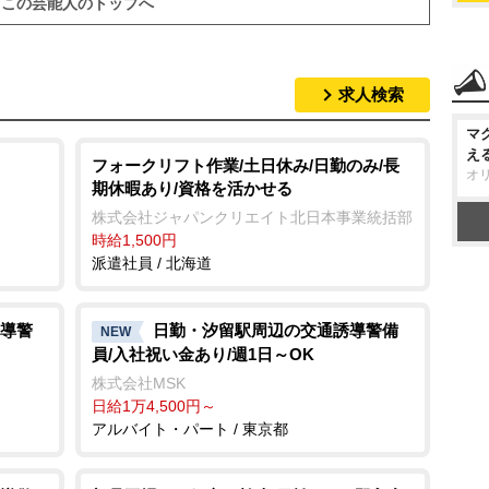
この芸能人のトップへ
求人検索
マ
え
フォークリフト作業/土日休み/日勤のみ/長
オ
期休暇あり/資格を活かせる
株式会社ジャパンクリエイト北日本事業統括部
時給1,500円
派遣社員 / 北海道
導警
日勤・汐留駅周辺の交通誘導警備
NEW
員/入社祝い金あり/週1日～OK
株式会社MSK
日給1万4,500円～
アルバイト・パート / 東京都