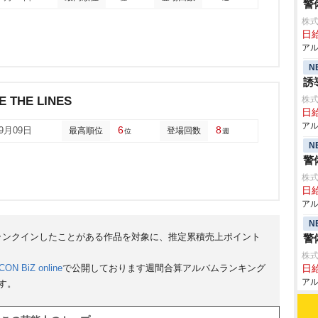
警
株式
日給
アル
N
誘
E THE LINES
株式
日給
アル
6
8
09月09日
最高順位
登場回数
位
週
N
警
株式
日給
アル
N
にランクインしたことがある作品を対象に、推定累積売上ポイント
警
株式
CON BiZ online
で公開しております週間合算アルバムランキング
日給
アル
す。