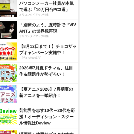
パソコンメーカー社員が本気
で選ぶ「10万円台PC3選」
オリコンタイアップ特集
「別班のよう」腕時計で『VIV
ANT』の世界観再現
オリコンタイアップ特集
【8月12日まで！】チョコザッ
プキャンペーン実施中！
（PR）chocoZAP
2026年7月夏ドラマも、注目
作＆話題作が勢ぞろい！
【夏アニメ2026】7月期夏の
新アニメを一挙紹介！
芸能界を志す10代～20代を応
援！オーディション・スクー
ル情報はDeview