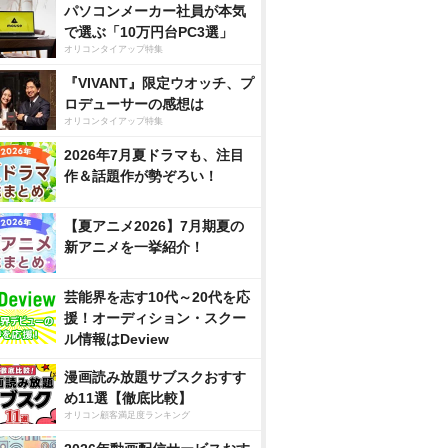
パソコンメーカー社員が本気
で選ぶ「10万円台PC3選」
オリコンタイアップ特集
『VIVANT』限定ウオッチ、プ
ロデューサーの感想は
オリコンタイアップ特集
2026年7月夏ドラマも、注目
作＆話題作が勢ぞろい！
【夏アニメ2026】7月期夏の
新アニメを一挙紹介！
芸能界を志す10代～20代を応
援！オーディション・スクー
ル情報はDeview
漫画読み放題サブスクおすす
め11選【徹底比較】
オリコン顧客満足度ランキング