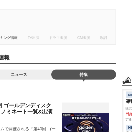
キング情報
TV出演
ドラマ出演
CM出演
歌詞
速報
ニュース
特集
N
導
回 ゴールデンディスク
株式
、ノミネート一覧&出演
日給
アル
N
ドームで開催される『第40回 ゴー