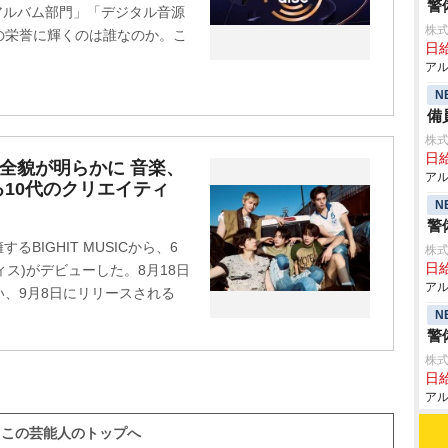
警
「アルバム部門」「デジタル音源
株式
の栄誉に輝くのは誰なのか。こ
日給
アル
N
備
株式
日給
Sの全貌が明らかに 音楽、
アル
10代のクリエイティ
N
警
擁するBIGHIT MUSICから、6
株式
日給
ィス)がデビューした。8月18日
アル
、9月8日にリリースされる
N
警
株式
日給
アル
この芸能人のトップへ