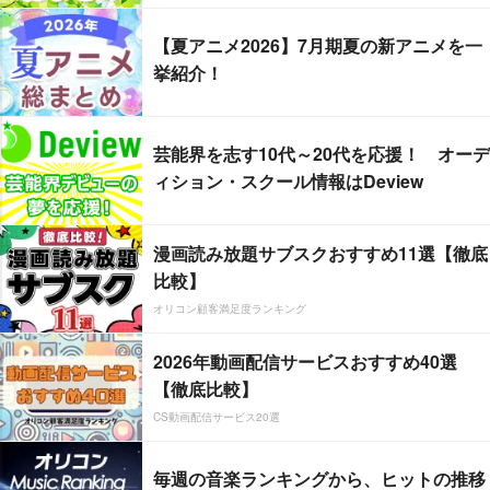
【夏アニメ2026】7月期夏の新アニメを一
挙紹介！
芸能界を志す10代～20代を応援！ オーデ
ィション・スクール情報はDeview
漫画読み放題サブスクおすすめ11選【徹底
比較】
オリコン顧客満足度ランキング
2026年動画配信サービスおすすめ40選
【徹底比較】
CS動画配信サービス20選
毎週の音楽ランキングから、ヒットの推移