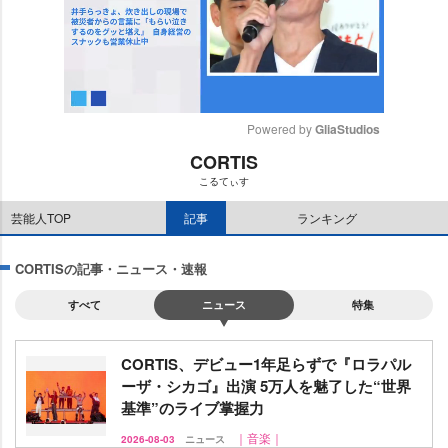
Powered by 
GliaStudios
CORTIS
M
こるてぃす
u
t
芸能人TOP
記事
ランキング
e
CORTISの記事・ニュース・速報
すべて
ニュース
特集
CORTIS、デビュー1年足らずで『ロラパル
ーザ・シカゴ』出演 5万人を魅了した“世界
基準”のライブ掌握力
｜音楽｜
2026-08-03
ニュース