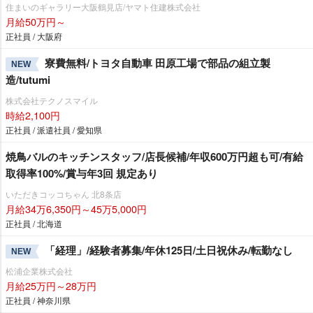
住まいのギャラリー大阪鶴見店/ヤマト住建株式会社
月給50万円～
正社員 / 大阪府
寮費無料/トヨタ自動車 田原工場で部品の組立製
NEW
造/tutumi
株式会社テクノスマイル
時給2,100円
正社員 / 派遣社員 / 愛知県
焼鳥バルのキッチンスタッフ/店長候補/年収600万円超も可/有給
取得率100%/賞与年3回 規定あり
いただきコッコちゃん 北8条店
月給34万6,350円～45万5,000円
正社員 / 北海道
「経理」/経験者募集/年休125日/土日祝休み/転勤なし
NEW
松浦企業株式会社
月給25万円～28万円
正社員 / 神奈川県