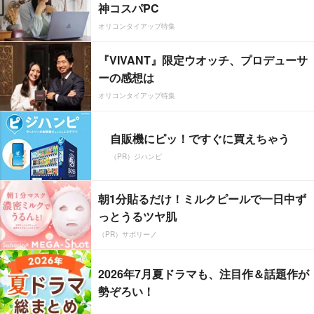
神コスパPC
オリコンタイアップ特集
『VIVANT』限定ウオッチ、プロデューサ
ーの感想は
オリコンタイアップ特集
自販機にピッ！ですぐに買えちゃう
（PR）ジハンピ
朝1分貼るだけ！ミルクピールで一日中ず
っとうるツヤ肌
（PR）サボリーノ
2026年7月夏ドラマも、注目作＆話題作が
勢ぞろい！