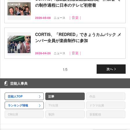
の制作過程に日本のテレビ初密着
｜音楽｜
2026-05-08
ニュース
CORTIS、「REDRED」できょうカムバック メ
ンバー全員が楽曲制作に参加
｜音楽｜
2026-04-20
ニュース
1/5
次へ
芸能人事典
芸能人TOP
記事
作品
ランキング情報
TV出演
ドラマ出演
CM出演
歌詞
音楽配信