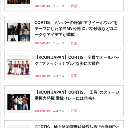
｜音楽｜
2026-05-13
ニュース
CORTIS、メンバーの好物“アサイーボウル”を
テーマにした楽曲MV公開 ロバや砂漠などユニ
ークなアイデアが満載
｜音楽｜
2026-05-12
ニュース
【KCON JAPAN】CORTIS、全員でオールバッ
ク “ファッショナブル”な姿に大歓声
｜音楽｜
2026-05-10
ニュース
【KCON JAPAN】CORTIS、“圧巻”のステージ
掌握力発揮 愛嬌リレーには悲鳴も
｜音楽｜
2026-05-10
ニュース
CORTIS、地上波初冠番組放送決定 “作業場”で