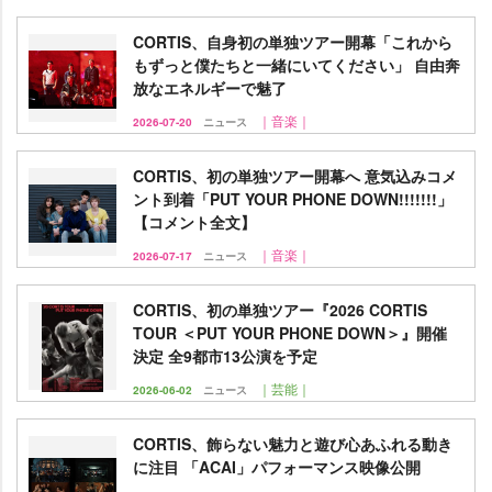
CORTIS、自身初の単独ツアー開幕「これから
もずっと僕たちと一緒にいてください」 自由奔
放なエネルギーで魅了
｜音楽｜
2026-07-20
ニュース
CORTIS、初の単独ツアー開幕へ 意気込みコメ
ント到着「PUT YOUR PHONE DOWN!!!!!!!」
【コメント全文】
｜音楽｜
2026-07-17
ニュース
CORTIS、初の単独ツアー『2026 CORTIS
TOUR ＜PUT YOUR PHONE DOWN＞』開催
決定 全9都市13公演を予定
｜芸能｜
2026-06-02
ニュース
CORTIS、飾らない魅力と遊び心あふれる動き
に注目 「ACAI」パフォーマンス映像公開