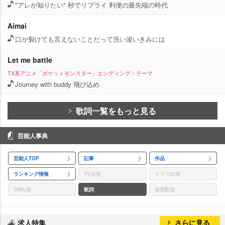
"アレが知りたい" 秒でリプライ 利便の最先端の時代
Aimai
口が裂けても言えないことだって洗い浚いきみには
Let me battle
TX系アニメ「ポケットモンスター」エンディング・テーマ
Journey with buddy 飛び込め
歌詞一覧をもっと見る
芸能人事典
芸能人TOP
記事
作品
ランキング情報
TV出演
ドラマ出演
CM出演
歌詞
音楽配信
求人特集
さらに見る