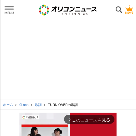
ホーム
9Lana
歌詞
TURN OVERの歌詞
このニュースを見る
arrow_forward_ios