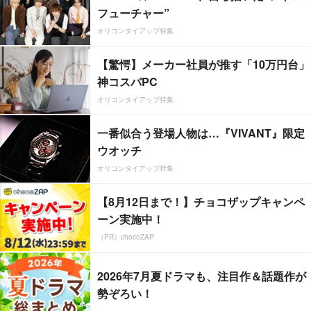
フューチャー”
オリコンタイアップ特集
【驚愕】メーカー社員が推す「10万円台」
神コスパPC
オリコンタイアップ特集
一番似合う登場人物は…『VIVANT』限定
ウオッチ
オリコンタイアップ特集
【8月12日まで！】チョコザップキャンペ
ーン実施中！
（PR）chocoZAP
2026年7月夏ドラマも、注目作＆話題作が
勢ぞろい！