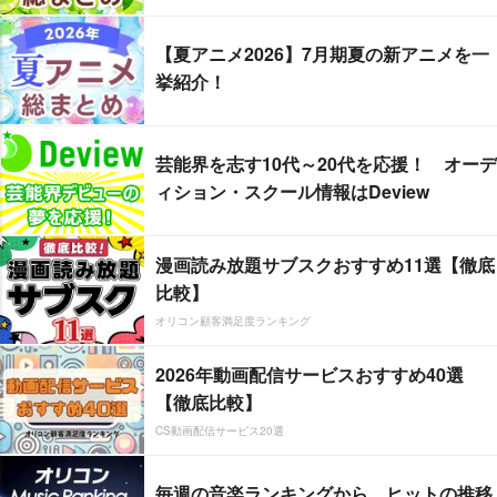
【夏アニメ2026】7月期夏の新アニメを一
挙紹介！
芸能界を志す10代～20代を応援！ オーデ
ィション・スクール情報はDeview
漫画読み放題サブスクおすすめ11選【徹底
比較】
オリコン顧客満足度ランキング
2026年動画配信サービスおすすめ40選
【徹底比較】
CS動画配信サービス20選
毎週の音楽ランキングから、ヒットの推移