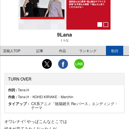
9Lana
くらな
M
芸能人TOP
記事
作品
ランキング
歌詞
u
t
e
TURN OVER
作詞 :
Tana.H
作曲 :
Tana.H・KOHEI KIRIAKE・Marchin
タイアップ :
CX系アニメ「陰陽廻天 Re:バース」エンディング・
テーマ
オワレナイ! やっぱこんなとこでは
続きが見てみたくなったんだ