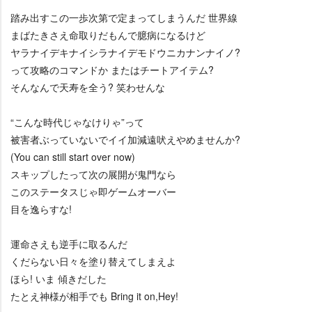
踏み出すこの一歩次第で定まってしまうんだ 世界線
まばたきさえ命取りだもんで臆病になるけど
ヤラナイデキナイシラナイデモドウニカナンナイノ?
って攻略のコマンドか またはチートアイテム?
そんなんで天寿を全う? 笑わせんな
“こんな時代じゃなけりゃ”って
被害者ぶっていないでイイ加減遠吠えやめませんか?
(You can still start over now)
スキップしたって次の展開が鬼門なら
このステータスじゃ即ゲームオーバー
目を逸らすな!
運命さえも逆手に取るんだ
くだらない日々を塗り替えてしまえよ
ほら! いま 傾きだした
たとえ神様が相手でも Bring it on,Hey!