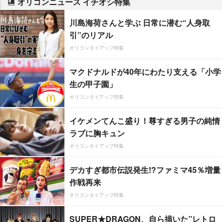
オリコンニュース イチオシ特集
川島海荷さんと学ぶ 日常に潜む“人身取
引”のリアル
オリコンタイアップ特集
マクドナルドが40年にわたり支える「小学
生の甲子園」
オリコンタイアップ特集
イケメンてんこ盛り！尊すぎる男子の純情
ラブに胸キュン
オリコンタイアップ特集
デカすぎ都市伝説発生!?ファミマ45％増量
作戦再来
オリコンタイアップ特集
SUPER★DRAGON、自ら描いた”レトロ