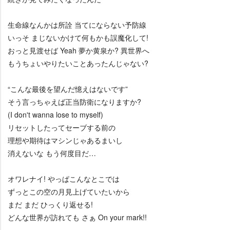
生命線なんかは所詮 当てにならない予防線
いっそ まじないかけて何もかも誤魔化して!
おっと見渡せば Yeah 夢か黄泉か? 異世界へ
もうちょいやりたいことあったんじゃない?
“こんな最後を望んだ憶えはないです”
そう言っちゃえば正当防衛になりますか?
(I don't wanna lose to myself)
リセットしたってセーブする前の
理想や期待はマシンじゃあるまいし
消えないな もう何度目だ…
オワレナイ! やっぱこんなとこでは
ずっとこの空の月見上げていたいから
まだ まだ ひっくり返せる!
どんな世界が訪れても さぁ On your mark!!