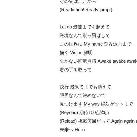
その先はここから
(Ready hop! Ready jump!)
Let go 最速までも超えて
逆境なんて蹴っ飛ばして
この世界に My name 刻み込むまで
描く Vision 鮮明
欠かない画竜点睛 Awake awake awake
君の手を取って
決行 最果てまでも越えて
限界なんて決めないで
見つけ出す My way 絶対ゲットまで
(Beyond) 期待100点満点
(Reload) 挑戦何回だって Again again ag
未来へ Hello