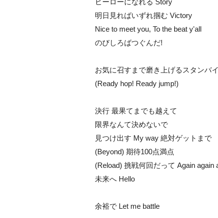
ヒーローになれる Story
明日見ればいずれ掴む Victory
Nice to meet you, To the beat y'all
のびしろばつぐんだ!
お気に召すまで磨き上げるスタンバ
(Ready hop! Ready jump!)
決行 最果てまでも越えて
限界なんて決めないで
見つけ出す My way 絶対ゲットまで
(Beyond) 期待100点満点
(Reload) 挑戦何回だって Again again ag
未来へ Hello
余裕で Let me battle