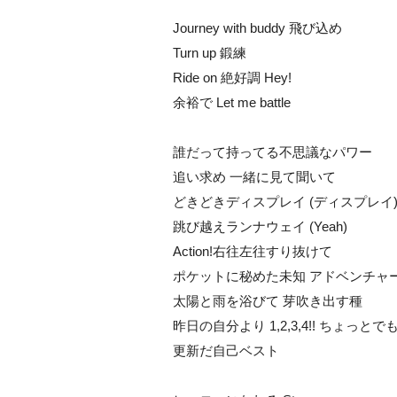
Journey with buddy 飛び込め
Turn up 鍛練
Ride on 絶好調 Hey!
余裕で Let me battle
誰だって持ってる不思議なパワー
追い求め 一緒に見て聞いて
どきどきディスプレイ (ディスプレイ
跳び越えランナウェイ (Yeah)
Action!右往左往すり抜けて
ポケットに秘めた未知 アドベンチャ
太陽と雨を浴びて 芽吹き出す種
昨日の自分より 1,2,3,4!! ちょっと
更新だ自己ベスト