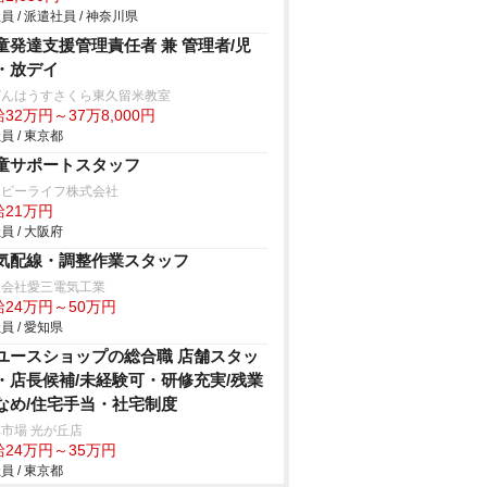
員 / 派遣社員 / 神奈川県
童発達支援管理責任者 兼 管理者/児
・放デイ
ぱんはうすさくら東久留米教室
32万円～37万8,000円
員 / 東京都
童サポートスタッフ
ッピーライフ株式会社
給21万円
員 / 大阪府
気配線・調整作業スタッフ
限会社愛三電気工業
給24万円～50万円
員 / 愛知県
ユースショップの総合職 店舗スタッ
・店長候補/未経験可・研修充実/残業
なめ/住宅手当・社宅制度
市場 光が丘店
給24万円～35万円
員 / 東京都