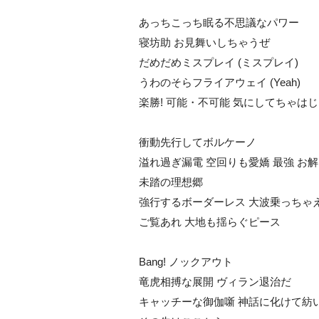
あっちこっち眠る不思議なパワー
寝坊助 お見舞いしちゃうぜ
だめだめミスプレイ (ミスプレイ)
うわのそらフライアウェイ (Yeah)
楽勝! 可能・不可能 気にしてちゃは
衝動先行してボルケーノ
溢れ過ぎ漏電 空回りも愛嬌 最強 お解
未踏の理想郷
強行するボーダーレス 大波乗っちゃ
ご覧あれ 大地も揺らぐピース
Bang! ノックアウト
竜虎相搏な展開 ヴィラン退治だ
キャッチーな御伽噺 神話に化けて紡