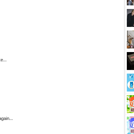
...
ain...