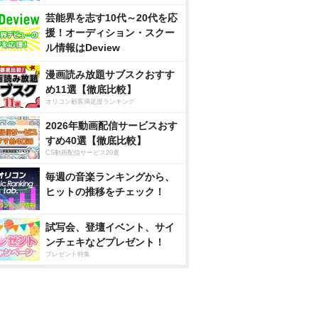
芸能界を志す10代～20代を応
援！オーディション・スクー
ル情報はDeview
漫画読み放題サブスクおすす
め11選【徹底比較】
オリコン顧客満足度ランキング
2026年動画配信サービスおす
すめ40選【徹底比較】
CS動画配信サービス20選
毎週の音楽ランキングから、
ヒットの推移をチェック！
試写会、登壇イベント、サイ
ンチェキなどプレゼント！
プレゼント特集