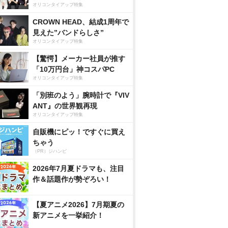
オリコンタイアップ特集
CROWN HEAD、結成1周年で
見えた”バンドらしさ”
オリコンタイアップ特集
【驚愕】メーカー社員が推す
「10万円台」神コスパPC
オリコンタイアップ特集
「別班のよう」腕時計で『VIV
ANT』の世界観再現
オリコンタイアップ特集
自販機にピッ！ですぐに買え
ちゃう
（PR）ジハンピ
2026年7月夏ドラマも、注目
作＆話題作が勢ぞろい！
【夏アニメ2026】7月期夏の
新アニメを一挙紹介！