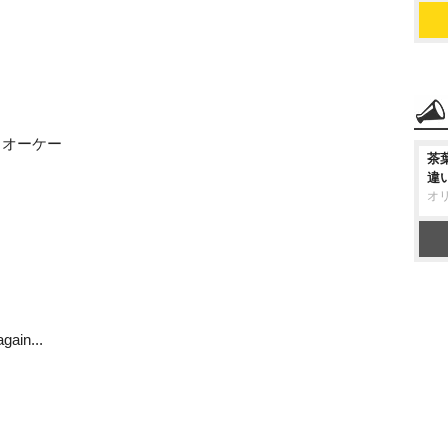
イオーケー
茶
違
オ
ain...