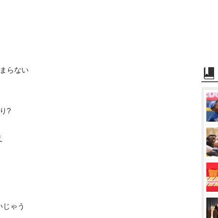
じまらない
り?
え
いじゃう