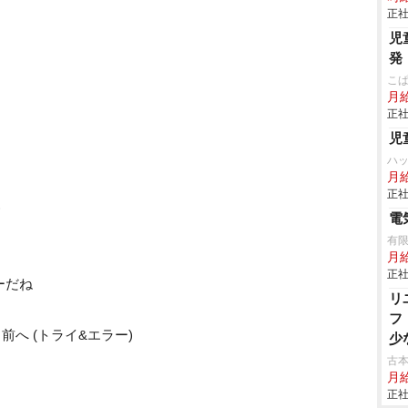
正社
児
発
こ
月給
正社
児
ハ
月
正社
)
電
有
月
正社
ーだね
リ
フ
でも前へ (トライ&エラー)
少
古本
月
正社