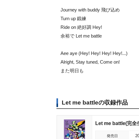
Journey with buddy 飛び込め
Turn up 鍛練
Ride on 絶好調 Hey!
余裕で Let me battle
Aee aye (Hey! Hey! Hey! Hey!...)
Alright, Stay tuned, Come on!
また明日も
Let me battleの収録作品
Let me battle(
発売日
2