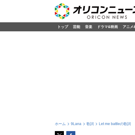
トップ
芸能
音楽
ドラマ&映画
アニメ
ホーム
9Lana
歌詞
Let me battleの歌詞