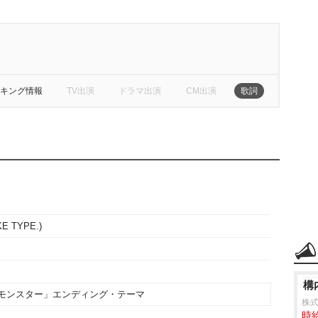
キング情報
TV出演
ドラマ出演
CM出演
歌詞
E TYPE.)
構
トモンスター」エンディング・テーマ
株
時給