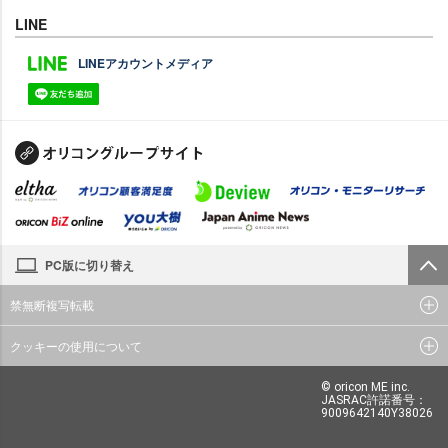
LINE
LINEアカウントメディア
PC版に切り替え
禁無断複写転載
クッキーの使用について
© oricon ME inc.
JASRAC許諾番号：
9009642140Y38026