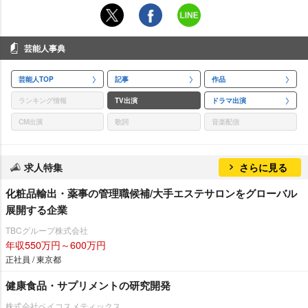
芸能人事典
芸能人TOP
記事
作品
ランキング情報
TV出演
ドラマ出演
CM出演
歌詞
音楽配信
求人特集
さらに見る
化粧品輸出・薬事の管理職候補/大手エステサロンをグローバル
展開する企業
TBCグループ株式会社
年収550万円～600万円
正社員 / 東京都
健康食品・サプリメントの研究開発
株式会社ベイコスメティックス