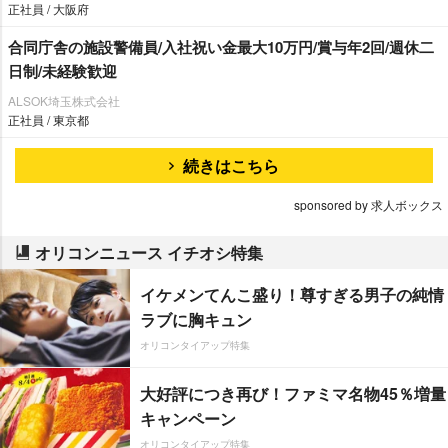
正社員 / 大阪府
合同庁舎の施設警備員/入社祝い金最大10万円/賞与年2回/週休二
日制/未経験歓迎
ALSOK埼玉株式会社
正社員 / 東京都
続きはこちら
sponsored by 求人ボックス
オリコンニュース イチオシ特集
イケメンてんこ盛り！尊すぎる男子の純情
ラブに胸キュン
オリコンタイアップ特集
大好評につき再び！ファミマ名物45％増量
キャンペーン
オリコンタイアップ特集