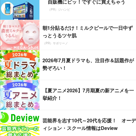
自販機にピッ！ですぐに買えちゃう
（PR）ジハンピ
朝1分貼るだけ！ミルクピールで一日中ず
っとうるツヤ肌
（PR）サボリーノ
2026年7月夏ドラマも、注目作＆話題作が
勢ぞろい！
【夏アニメ2026】7月期夏の新アニメを一
挙紹介！
芸能界を志す10代～20代を応援！ オーデ
ィション・スクール情報はDeview