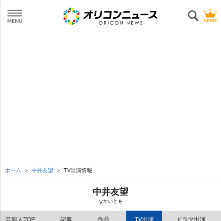
ホーム
中井友望
TV出演情報
中井友望
なかいとも
芸能人TOP
記事
作品
TV出演
ドラマ出演