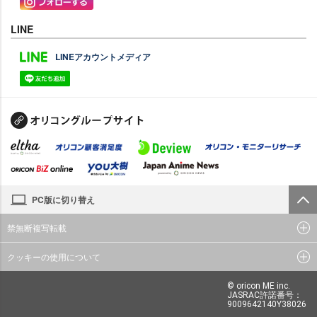
LINE
LINEアカウントメディア
PC版に切り替え
禁無断複写転載
クッキーの使用について
© oricon ME inc.
JASRAC許諾番号：
9009642140Y38026