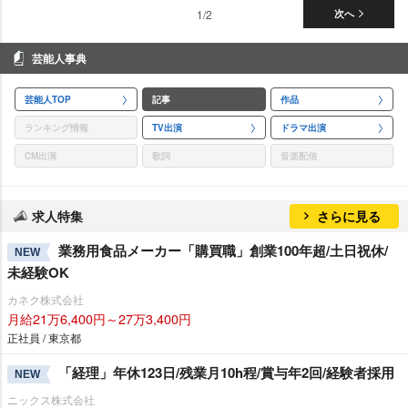
1/2
次へ
芸能人事典
芸能人TOP
記事
作品
ランキング情報
TV出演
ドラマ出演
CM出演
歌詞
音楽配信
求人特集
さらに見る
業務用食品メーカー「購買職」創業100年超/土日祝休/
NEW
未経験OK
カネク株式会社
月給21万6,400円～27万3,400円
正社員 / 東京都
「経理」年休123日/残業月10h程/賞与年2回/経験者採用
NEW
ニックス株式会社