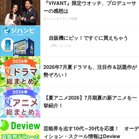
『VIVANT』限定ウオッチ、プロデューサ
ーの感想は
オリコンタイアップ特集
自販機にピッ！ですぐに買えちゃう
（PR）ジハンピ
2026年7月夏ドラマも、注目作＆話題作が
勢ぞろい！
【夏アニメ2026】7月期夏の新アニメを一
挙紹介！
芸能界を志す10代～20代を応援！ オーデ
ィション・スクール情報はDeview