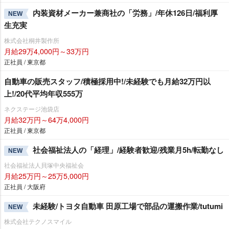
内装資材メーカー兼商社の「労務」/年休126日/福利厚
NEW
生充実
株式会社桐井製作所
月給29万4,000円～33万円
正社員 / 東京都
自動車の販売スタッフ/積極採用中!/未経験でも月給32万円以
上!/20代平均年収555万
ネクステージ池袋店
月給32万円～64万4,000円
正社員 / 東京都
社会福祉法人の「経理」/経験者歓迎/残業月5h/転勤なし
NEW
社会福祉法人貝塚中央福祉会
月給25万円～25万5,000円
正社員 / 大阪府
未経験/トヨタ自動車 田原工場で部品の運搬作業/tutumi
NEW
株式会社テクノスマイル