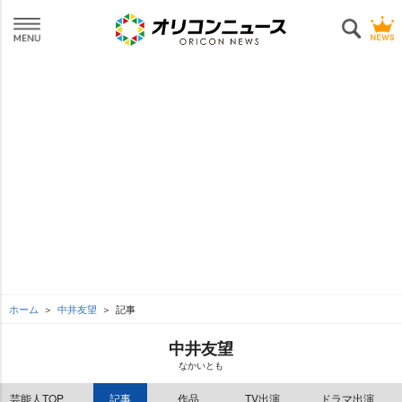
ホーム
中井友望
記事
中井友望
なかいとも
芸能人TOP
記事
作品
TV出演
ドラマ出演