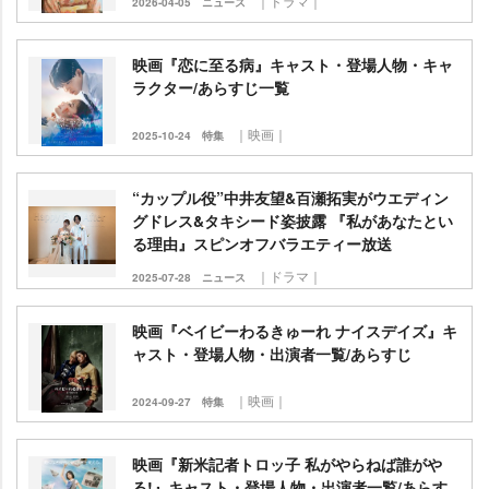
｜ドラマ｜
2026-04-05
ニュース
映画『恋に至る病』キャスト・登場人物・キャ
ラクター/あらすじ一覧
｜映画｜
2025-10-24
特集
“カップル役”中井友望&百瀬拓実がウエディン
グドレス&タキシード姿披露 『私があなたとい
る理由』スピンオフバラエティー放送
｜ドラマ｜
2025-07-28
ニュース
映画『ベイビーわるきゅーれ ナイスデイズ』キ
ャスト・登場人物・出演者一覧/あらすじ
｜映画｜
2024-09-27
特集
映画『新米記者トロッ子 私がやらねば誰が
る!』キャスト・登場人物・出演者一覧/あらす