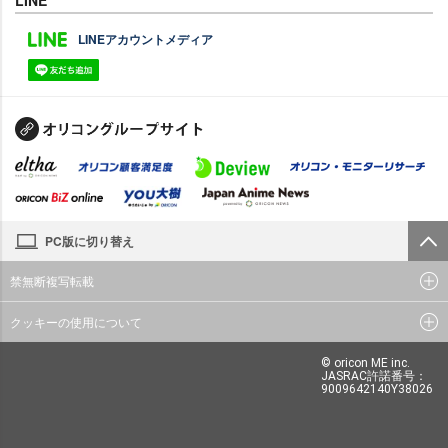
LINEアカウントメディア
PC版に切り替え
禁無断複写転載
クッキーの使用について
© oricon ME inc.
JASRAC許諾番号：
9009642140Y38026