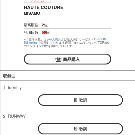
アルバム
HAUTE COUTURE
MISAMO
最高順位：
2
位
登場回数：
59
回
※「登場回数」は
you大樹
および法人向けサービス・
ORICON
BiZ online
で公開しております週間アルバムランキングTOP300
のランクイン回数を掲載しています。
商品購入
収録曲
1. Identity
歌詞
2. RUNWAY
歌詞