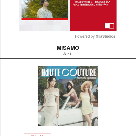
Powered by 
GliaStudios
MISAMO
M
みさも
u
t
e