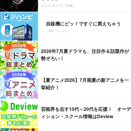
オリコンタイアップ特集
自販機にピッ！ですぐに買えちゃう
（PR）ジハンピ
2026年7月夏ドラマも、注目作＆話題作が
勢ぞろい！
【夏アニメ2026】7月期夏の新アニメを一
挙紹介！
芸能界を志す10代～20代を応援！ オーデ
ィション・スクール情報はDeview