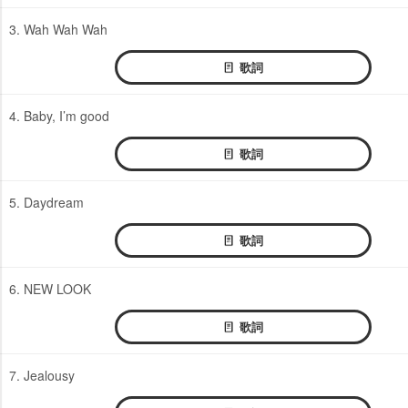
3. Wah Wah Wah
歌詞
4. Baby, I’m good
歌詞
5. Daydream
歌詞
6. NEW LOOK
歌詞
7. Jealousy