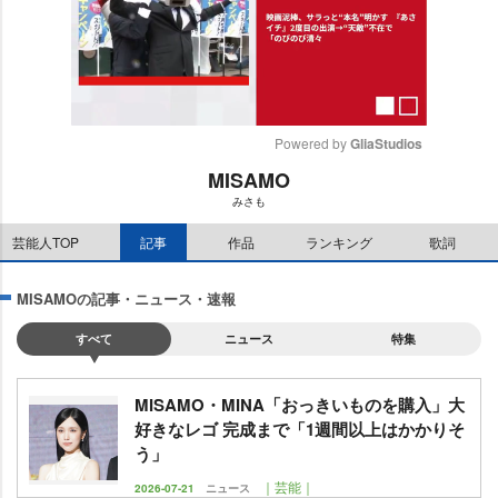
Powered by 
GliaStudios
MISAMO
M
みさも
u
t
芸能人TOP
記事
作品
ランキング
歌詞
e
MISAMOの記事・ニュース・速報
すべて
ニュース
特集
MISAMO・MINA「おっきいものを購入」大
好きなレゴ 完成まで「1週間以上はかかりそ
う」
｜芸能｜
2026-07-21
ニュース