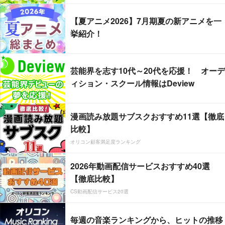
【夏アニメ2026】7月期夏の新アニメを一
挙紹介！
芸能界を志す10代～20代を応援！ オーデ
ィション・スクール情報はDeview
漫画読み放題サブスクおすすめ11選【徹底
比較】
オリコン顧客満足度ランキング
2026年動画配信サービスおすすめ40選
【徹底比較】
CS動画配信サービス20選
毎週の音楽ランキングから、ヒットの推移