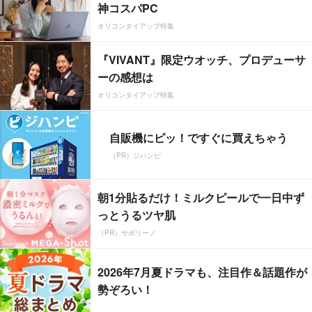
神コスパPC
オリコンタイアップ特集
『VIVANT』限定ウオッチ、プロデューサ
ーの感想は
オリコンタイアップ特集
自販機にピッ！ですぐに買えちゃう
（PR）ジハンピ
朝1分貼るだけ！ミルクピールで一日中ず
っとうるツヤ肌
（PR）サボリーノ
2026年7月夏ドラマも、注目作＆話題作が
勢ぞろい！