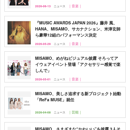
｜音楽｜
2026-06-13
ニュース
『MUSIC AWARDS JAPAN 2026』藤井 風、
HANA、MISAMO、サカナクション、米津玄師
ら豪華12組のパフォーマンス決定
｜音楽｜
2026-05-29
ニュース
MISAMO、めがねビジュアル披露 そろってア
イウェアイベント登場「アクセサリー感覚で楽
しんで」
｜音楽｜
2026-05-01
ニュース
MISAMO、美しさ追求する新プロジェクト始動
「ReFa MUSE」就任
｜芸能｜
2026-04-08
ニュース
MISAMO、さまざまな“かわいい”を披露 3人そ