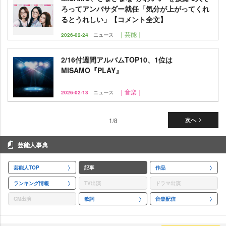
ろってアンバサダー就任「気分が上がってくれ
るとうれしい」【コメント全文】
｜芸能｜
2026-02-24
ニュース
2/16付週間アルバムTOP10、1位は
MISAMO『PLAY』
｜音楽｜
2026-02-13
ニュース
1/8
次へ
芸能人事典
芸能人TOP
記事
作品
ランキング情報
TV出演
ドラマ出演
CM出演
歌詞
音楽配信