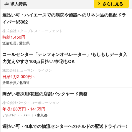
求人特集
さらに見る
週払い可・ハイエースでの病院や施設へのリネン品の集配ドラ
イバー!/5362
株式会社エクスプレス・エージェント
時給1,450円
派遣社員 / 愛知県
コールセンター「テレフォンオペレーター」/もしもしデータ入
力覚えやすさ100点日払い/在宅もOK
株式会社ヒューマン・ライジン
日給1万2,000円～
派遣社員 / 北海道
障がい者採用/花屋の店舗バックヤード業務
株式会社パーク・コーポレーション
年収123万円～141万円
アルバイト・パート / 東京都
週払い可・4t車での物流センターへのチルドの配送ドライバー!