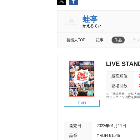
蛙亭
かえるてい
芸能人TOP
記事
作品
ラン
LIVE STAN
最高順位
登場回数
※「登場回数」は法人
のランクイン回数を掲
DVD
発売日
2023年01月11日
品番
YRBN-91546