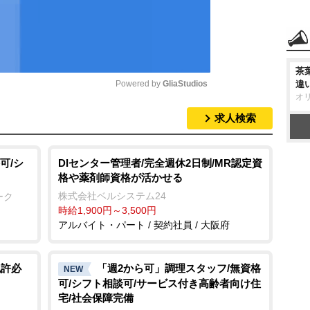
茶
Powered by 
GliaStudios
違
オ
求人検索
M
u
t
可/シ
DIセンター管理者/完全週休2日制/MR認定資
格や薬剤師資格が活かせる
e
株式会社ベルシステム24
ーク
時給1,900円～3,500円
アルバイト・パート / 契約社員 / 大阪府
免許必
「週2から可」調理スタッフ/無資格
NEW
可/シフト相談可/サービス付き高齢者向け住
宅/社会保障完備