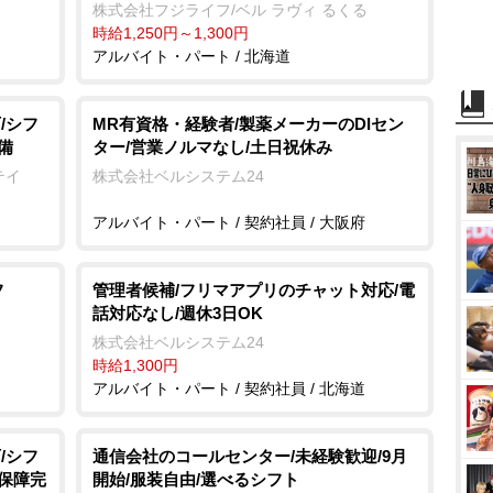
株式会社フジライフ/ベル ラヴィ るくる
時給1,250円～1,300円
アルバイト・パート / 北海道
/シフ
MR有資格・経験者/製薬メーカーのDIセン
備
ター/営業ノルマなし/土日祝休み
テイ
株式会社ベルシステム24
アルバイト・パート / 契約社員 / 大阪府
フ
管理者候補/フリマアプリのチャット対応/電
話対応なし/週休3日OK
株式会社ベルシステム24
時給1,300円
アルバイト・パート / 契約社員 / 北海道
/シフ
通信会社のコールセンター/未経験歓迎/9月
会保障完
開始/服装自由/選べるシフト