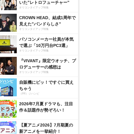
いた”レトロフューチャー”
オリコンタイアップ特集
CROWN HEAD、結成1周年で
見えた”バンドらしさ”
オリコンタイアップ特集
パソコンメーカー社員が本気
で選ぶ「10万円台PC3選」
オリコンタイアップ特集
『VIVANT』限定ウオッチ、プ
ロデューサーの感想は
オリコンタイアップ特集
自販機にピッ！ですぐに買え
ちゃう
（PR）ジハンピ
2026年7月夏ドラマも、注目
作＆話題作が勢ぞろい！
【夏アニメ2026】7月期夏の
新アニメを一挙紹介！