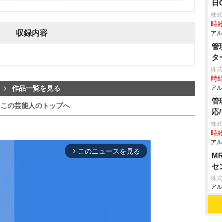
日
株式
時給
収録内容
アル
管
タ
株式
時給
アル
作品一覧を見る
管
この芸能人のトップへ
応
株式
時給
アル
このニュースを見る
arrow_forward_ios
M
セ
株式
アル