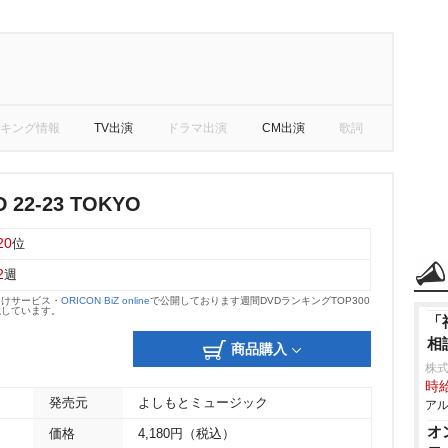
キング情報
TV出演
ドラマ出演
CM出演
歌詞
D 22-23 TOKYO
20
位
2
週
向けサービス・
ORICON BiZ online
で公開しております週間DVDランキングTOP300
載しています。
「
相
商品購入
株式
時給
発売元
よしもとミュージック
アル
オ
価格
4,180円（税込）