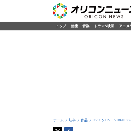
トップ
芸能
音楽
ドラマ&映画
アニメ
ホーム
蛙亭
作品
DVD
LIVE STAND 22