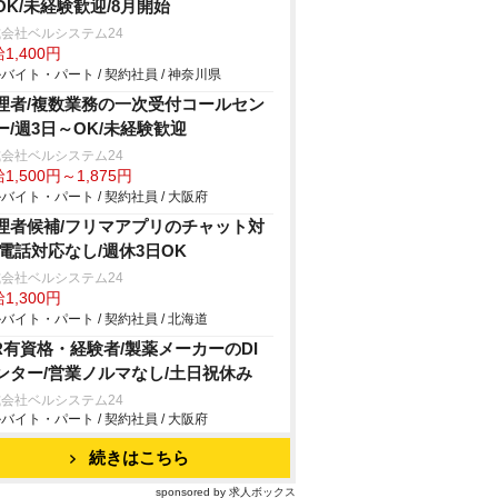
OK/未経験歓迎/8月開始
会社ベルシステム24
1,400円
バイト・パート / 契約社員 / 神奈川県
理者/複数業務の一次受付コールセン
ー/週3日～OK/未経験歓迎
会社ベルシステム24
1,500円～1,875円
バイト・パート / 契約社員 / 大阪府
理者候補/フリマアプリのチャット対
/電話対応なし/週休3日OK
会社ベルシステム24
1,300円
バイト・パート / 契約社員 / 北海道
R有資格・経験者/製薬メーカーのDI
ンター/営業ノルマなし/土日祝休み
会社ベルシステム24
バイト・パート / 契約社員 / 大阪府
続きはこちら
sponsored by 求人ボックス