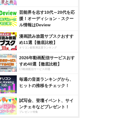
芸能界を志す10代～20代を応
援！オーディション・スクー
ル情報はDeview
漫画読み放題サブスクおすす
め11選【徹底比較】
オリコン顧客満足度ランキング
2026年動画配信サービスおす
すめ40選【徹底比較】
CS動画配信サービス20選
毎週の音楽ランキングから、
ヒットの推移をチェック！
試写会、登壇イベント、サイ
ンチェキなどプレゼント！
プレゼント特集