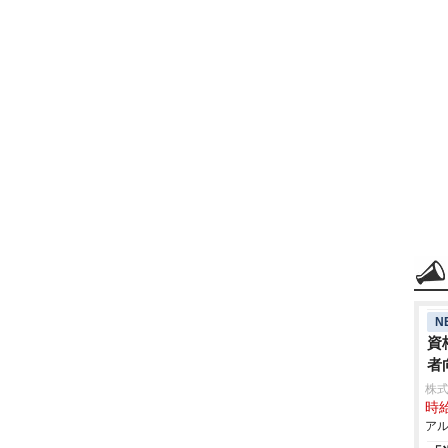
N
資
者
株式
時給
アル