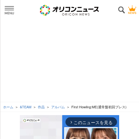
ホーム
&TEAM
作品
アルバム
First Howling:ME(通常盤初回プレス)
このニュースを見る
arrow_forward_ios