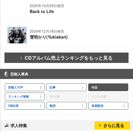
2025年10月29日発売
Back to Life
2024年12月18日発売
雪明かり(Yukiakari)
CDアルバム売上ランキングをもっと見る
芸能人事典
芸能人TOP
記事
作品
ランキング情報
TV出演
ドラマ出演
CM出演
歌詞
音楽配信
求人特集
さらに見る