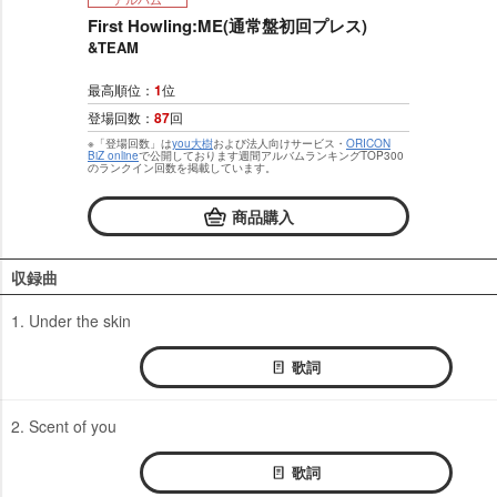
First Howling:ME(通常盤初回プレス)
&TEAM
最高順位：
1
位
登場回数：
87
回
※「登場回数」は
you大樹
および法人向けサービス・
ORICON
BiZ online
で公開しております週間アルバムランキングTOP300
のランクイン回数を掲載しています。
商品購入
収録曲
1. Under the skin
歌詞
2. Scent of you
歌詞