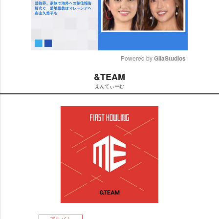
Powered by 
GliaStudios
&TEAM
M
えんてぃーむ
u
t
e
アルバム