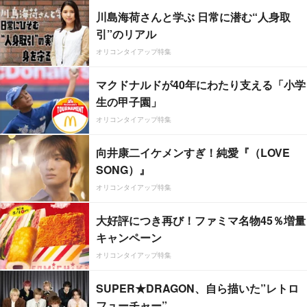
川島海荷さんと学ぶ 日常に潜む“人身取
引”のリアル
オリコンタイアップ特集
マクドナルドが40年にわたり支える「小学
生の甲子園」
オリコンタイアップ特集
向井康二イケメンすぎ！純愛『（LOVE
SONG）』
オリコンタイアップ特集
大好評につき再び！ファミマ名物45％増量
キャンペーン
オリコンタイアップ特集
SUPER★DRAGON、自ら描いた”レトロ
フューチャー”