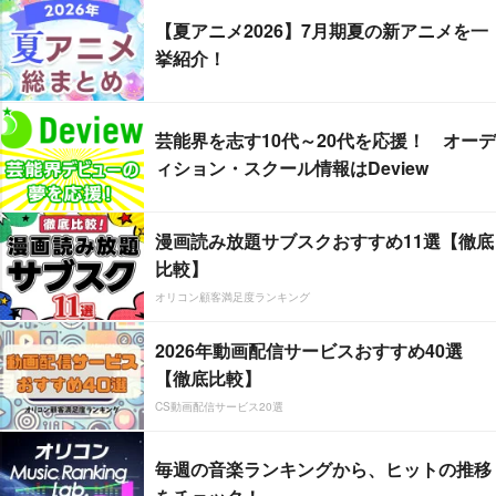
【夏アニメ2026】7月期夏の新アニメを一
挙紹介！
芸能界を志す10代～20代を応援！ オーデ
ィション・スクール情報はDeview
漫画読み放題サブスクおすすめ11選【徹底
比較】
オリコン顧客満足度ランキング
2026年動画配信サービスおすすめ40選
【徹底比較】
CS動画配信サービス20選
毎週の音楽ランキングから、ヒットの推移