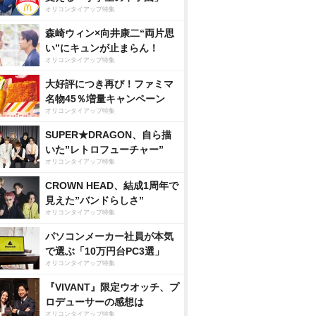
オリコンタイアップ特集
森崎ウィン×向井康二“両片思
い”にキュンが止まらん！
オリコンタイアップ特集
大好評につき再び！ファミマ
名物45％増量キャンペーン
オリコンタイアップ特集
SUPER★DRAGON、自ら描
いた”レトロフューチャー”
オリコンタイアップ特集
CROWN HEAD、結成1周年で
見えた”バンドらしさ”
オリコンタイアップ特集
パソコンメーカー社員が本気
で選ぶ「10万円台PC3選」
オリコンタイアップ特集
『VIVANT』限定ウオッチ、プ
ロデューサーの感想は
オリコンタイアップ特集