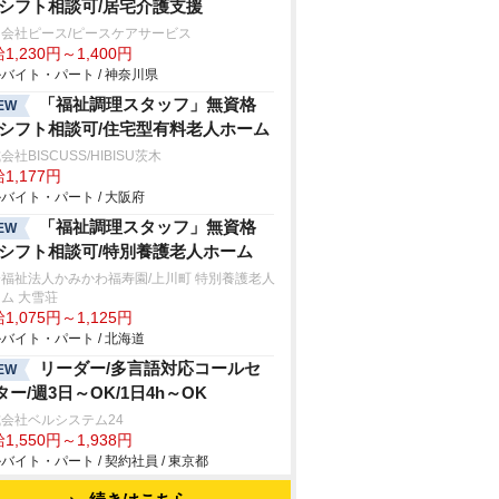
/シフト相談可/居宅介護支援
会社ピース/ピースケアサービス
1,230円～1,400円
バイト・パート / 神奈川県
「福祉調理スタッフ」無資格
EW
/シフト相談可/住宅型有料老人ホーム
会社BISCUSS/HIBISU茨木
1,177円
バイト・パート / 大阪府
「福祉調理スタッフ」無資格
EW
/シフト相談可/特別養護老人ホーム
福祉法人かみかわ福寿園/上川町 特別養護老人
ム 大雪荘
1,075円～1,125円
バイト・パート / 北海道
リーダー/多言語対応コールセ
EW
ター/週3日～OK/1日4h～OK
会社ベルシステム24
1,550円～1,938円
バイト・パート / 契約社員 / 東京都