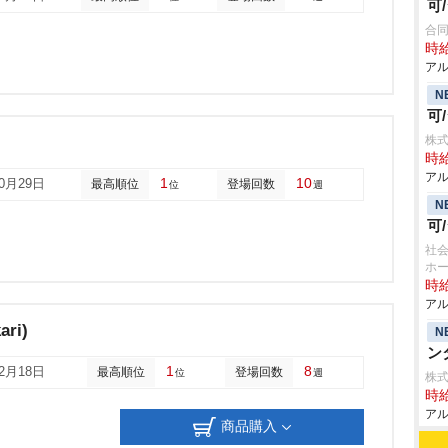
可
合同
時給
アル
N
可
株式
時給
アル
1
10
10月29日
最高順位
登場回数
位
週
N
可
社会
ホー
時給
アル
ri)
N
ン
1
8
12月18日
最高順位
登場回数
位
週
株式
時給
アル
商品購入