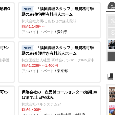
短勤務O
「福祉調理スタッフ」無資格可/日
NEW
勤のみ/住宅型有料老人ホーム
株式会社光明/しあわせの森志段味
時給1,140円～
アルバイト・パート / 愛知県
可/シ
「福祉調理スタッフ」無資格可/日
NEW
勤のみ/介護付き有料老人ホーム
別養護
特定医療法人社団 研精会/デンマークINN府中
時給1,226円～1,400円
アルバイト・パート / 東京都
可/シ
保険会社の一次受付コールセンター/短期10/
17まで/土日祝休み
株式会社ベルシステム24
時給1,400円
アルバイト・パート / 契約社員 / 大阪府