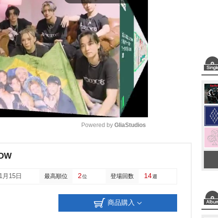
Powered by 
GliaStudios
M
NOW
u
2
14
11月15日
最高順位
登場回数
位
週
t
e
商品購入