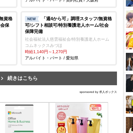
/無資格
「週4から可」調理スタッフ/無資格
NEW
社会保
可/シフト相談可/特別養護老人ホーム/社会
保障完備
社会福祉法人慈雲福祉会/特別養護老人ホーム
コムネックスみづほ
時給1,140円～1,270円
アルバイト・パート / 愛知県
続きはこちら
sponsored by 求人ボックス