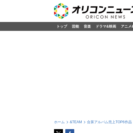
トップ
芸能
音楽
ドラマ&映画
アニメ
ホーム
&TEAM
合算アルバム売上TOP6作品