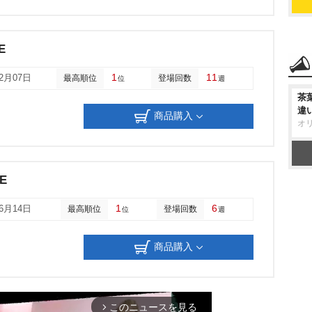
E
1
11
12月07日
最高順位
登場回数
位
週
茶
違
商品購入
オ
WE
1
6
06月14日
最高順位
登場回数
位
週
商品購入
このニュースを見る
arrow_forward_ios