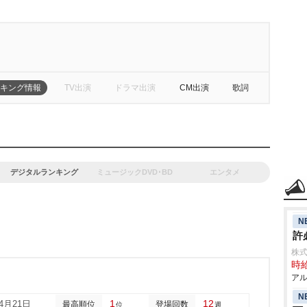
キング情報
TV出演
ドラマ出演
CM出演
歌詞
デジタルランキング
ミュージックDVD･BD
エンタメ
N
許
株
時給
アル
N
1
12
04月21日
最高順位
登場回数
位
週