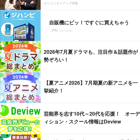
オリコンタイアップ特集
自販機にピッ！ですぐに買えちゃう
（PR）ジハンピ
2026年7月夏ドラマも、注目作＆話題作が
勢ぞろい！
【夏アニメ2026】7月期夏の新アニメを一
挙紹介！
芸能界を志す10代～20代を応援！ オーデ
ィション・スクール情報はDeview