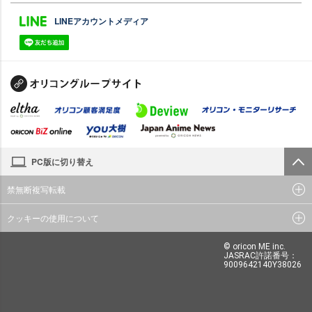
LINEアカウントメディア
PC版に切り替え
禁無断複写転載
クッキーの使用について
© oricon ME inc.
JASRAC許諾番号：
9009642140Y38026