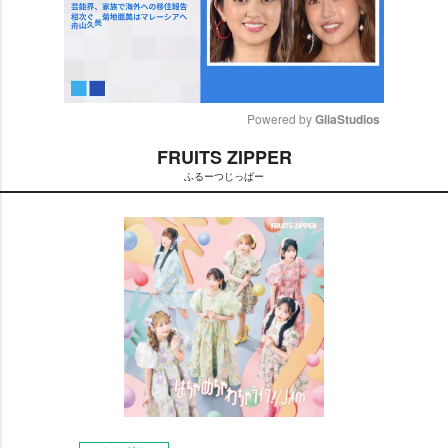
Powered by 
GliaStudios
FRUITS ZIPPER
M
ふるーつじっぱー
u
t
e