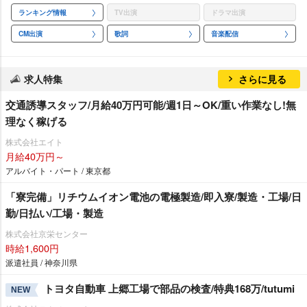
ランキング情報
TV出演
ドラマ出演
CM出演
歌詞
音楽配信
求人特集
さらに見る
交通誘導スタッフ/月給40万円可能/週1日～OK/重い作業なし!無
理なく稼げる
株式会社エイト
月給40万円～
アルバイト・パート / 東京都
「寮完備」リチウムイオン電池の電極製造/即入寮/製造・工場/日
勤/日払い/工場・製造
株式会社京栄センター
時給1,600円
派遣社員 / 神奈川県
トヨタ自動車 上郷工場で部品の検査/特典168万/tutumi
NEW