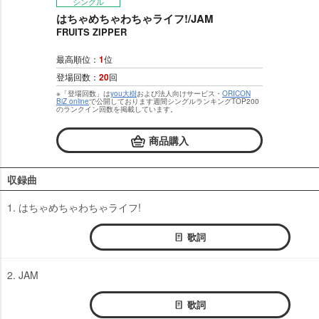
シングル
はちゃめちゃわちゃライフ!/JAM
FRUITS ZIPPER
最高順位：
1
位
登場回数：
20
回
※「登場回数」は
you大樹
および法人向けサービス・
ORICON
BiZ online
で公開しております週間シングルランキングTOP200
のランクイン回数を掲載しています。
商品購入
収録曲
1. はちゃめちゃわちゃライフ!
歌詞
2. JAM
歌詞