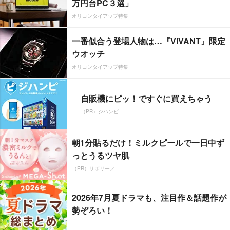
万円台PC３選」
オリコンタイアップ特集
一番似合う登場人物は…『VIVANT』限定
ウオッチ
オリコンタイアップ特集
自販機にピッ！ですぐに買えちゃう
（PR）ジハンピ
朝1分貼るだけ！ミルクピールで一日中ず
っとうるツヤ肌
（PR）サボリーノ
2026年7月夏ドラマも、注目作＆話題作が
勢ぞろい！