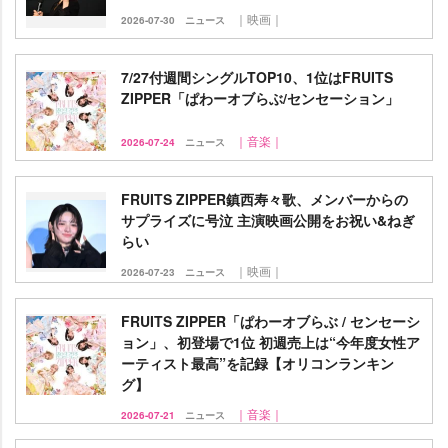
｜映画｜
2026-07-30
ニュース
7/27付週間シングルTOP10、1位はFRUITS
ZIPPER「ぱわーオブらぶ/センセーション」
｜音楽｜
2026-07-24
ニュース
FRUITS ZIPPER鎮西寿々歌、メンバーからの
サプライズに号泣 主演映画公開をお祝い&ねぎ
らい
｜映画｜
2026-07-23
ニュース
FRUITS ZIPPER「ぱわーオブらぶ / センセーシ
ョン」、初登場で1位 初週売上は“今年度女性ア
ーティスト最高”を記録【オリコンランキン
グ】
｜音楽｜
2026-07-21
ニュース