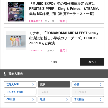
『MUSIC EXPO』初の海外開催決定 台湾に
FRUITS ZIPPER、King & Prince、&TEAMら
集結 MCは櫻井翔【出演アーティスト一覧】
｜音楽｜
2026-07-17
ニュース
モナキ、『TOMAKOMAI MIRAI FEST 2026』
出演決定 新しい学校のリーダーズ、FRUITS
ZIPPERらと共演
｜音楽｜
2026-07-16
ニュース
1/43
次へ
芸能人事典
芸能人TOP
記事
作品
ランキング情報
TV出演
ドラマ出演
CM出演
歌詞
音楽配信