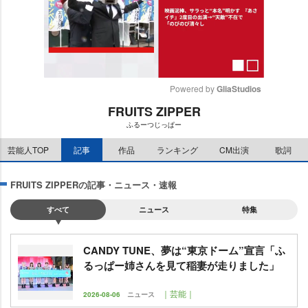
Powered by 
GliaStudios
FRUITS ZIPPER
M
ふるーつじっぱー
u
t
芸能人TOP
記事
作品
ランキング
CM出演
歌詞
e
FRUITS ZIPPERの記事・ニュース・速報
すべて
ニュース
特集
CANDY TUNE、夢は“東京ドーム”宣言「ふ
るっぱー姉さんを見て稲妻が走りました」
｜芸能｜
2026-08-06
ニュース