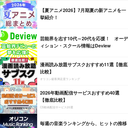
【夏アニメ2026】7月期夏の新アニメを一
挙紹介！
芸能界を志す10代～20代を応援！ オーデ
ィション・スクール情報はDeview
漫画読み放題サブスクおすすめ11選【徹底
比較】
オリコン顧客満足度ランキング
2026年動画配信サービスおすすめ40選
【徹底比較】
CS動画配信サービス20選
毎週の音楽ランキングから、ヒットの推移