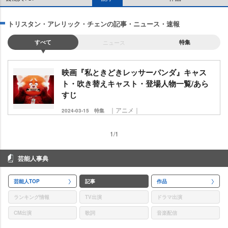
トリスタン・アレリック・チェンの記事・ニュース・速報
すべて
ニュース
特集
映画『私ときどきレッサーパンダ』キャス
ト・吹き替えキャスト・登場人物一覧/あら
すじ
｜アニメ｜
2024-03-15
特集
1/1
芸能人事典
芸能人TOP
記事
作品
ランキング情報
TV出演
ドラマ出演
CM出演
歌詞
音楽配信