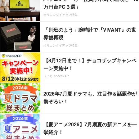
万円台PC３選」
オリコンタイアップ特集
「別班のよう」腕時計で『VIVANT』の世
界観再現
オリコンタイアップ特集
【8月12日まで！】チョコザップキャンペ
ーン実施中！
（PR）chocoZAP
2026年7月夏ドラマも、注目作＆話題作が
勢ぞろい！
【夏アニメ2026】7月期夏の新アニメを一
挙紹介！