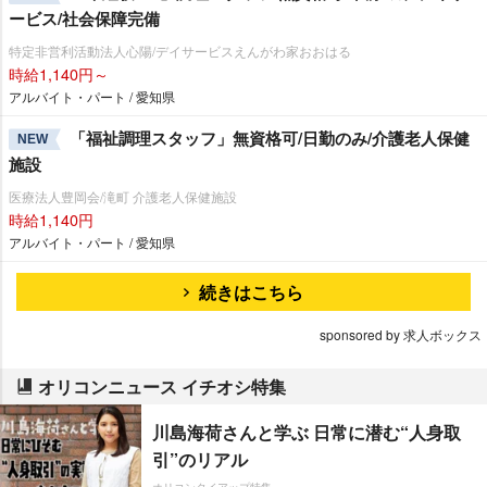
ービス/社会保障完備
特定非営利活動法人心陽/デイサービスえんがわ家おおはる
時給1,140円～
アルバイト・パート / 愛知県
「福祉調理スタッフ」無資格可/日勤のみ/介護老人保健
NEW
施設
医療法人豊岡会/滝町 介護老人保健施設
時給1,140円
アルバイト・パート / 愛知県
続きはこちら
sponsored by 求人ボックス
オリコンニュース イチオシ特集
川島海荷さんと学ぶ 日常に潜む“人身取
引”のリアル
オリコンタイアップ特集