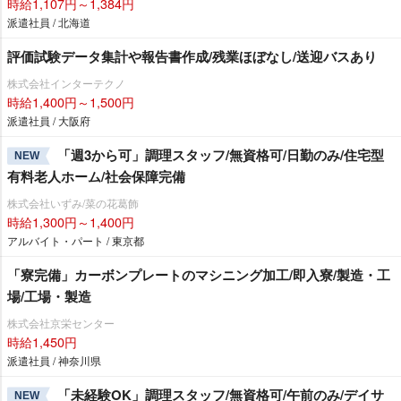
時給1,107円～1,384円
派遣社員 / 北海道
評価試験データ集計や報告書作成/残業ほぼなし/送迎バスあり
株式会社インターテクノ
時給1,400円～1,500円
派遣社員 / 大阪府
「週3から可」調理スタッフ/無資格可/日勤のみ/住宅型
NEW
有料老人ホーム/社会保障完備
株式会社いずみ/菜の花葛飾
時給1,300円～1,400円
アルバイト・パート / 東京都
「寮完備」カーボンプレートのマシニング加工/即入寮/製造・工
場/工場・製造
株式会社京栄センター
時給1,450円
派遣社員 / 神奈川県
「未経験OK」調理スタッフ/無資格可/午前のみ/デイサ
NEW