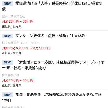
愛知県清須市「人事」係長候補/年間休日124日/昼食無
NEW
償
豊和工業株式会社
月給28万円～36万円
正社員 / 愛知県
マンション設備の「点検・診断」/土日休み
NEW
株式会社東急コミュニティー
月給28万5,000円～38万5,000円
正社員 / 東京都
「新生活デビュー応援!」未経験採用枠/テストプレイヤ
NEW
ー/寮・社宅・家賃補助あり
株式会社小林
月給28万円～60万円
正社員 / 愛知県
愛知「貿易事務」/未経験歓迎/英語力を活かせる/年休
NEW
120日
株式会社カラワル