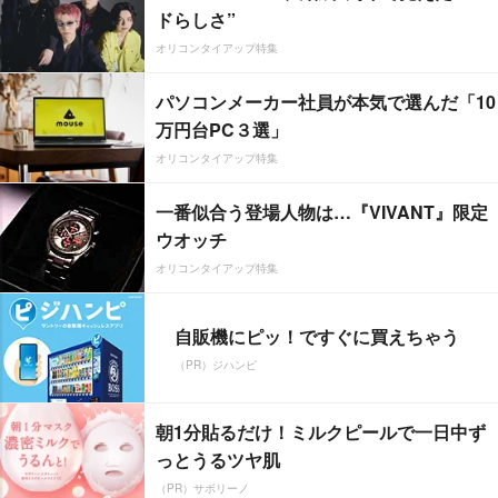
ドらしさ”
オリコンタイアップ特集
パソコンメーカー社員が本気で選んだ「10
万円台PC３選」
オリコンタイアップ特集
一番似合う登場人物は…『VIVANT』限定
ウオッチ
オリコンタイアップ特集
自販機にピッ！ですぐに買えちゃう
（PR）ジハンピ
朝1分貼るだけ！ミルクピールで一日中ず
っとうるツヤ肌
（PR）サボリーノ