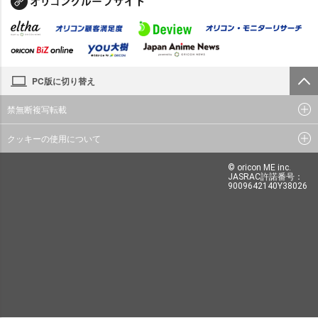
PC版に切り替え
禁無断複写転載
クッキーの使用について
© oricon ME inc.
JASRAC許諾番号：
9009642140Y38026