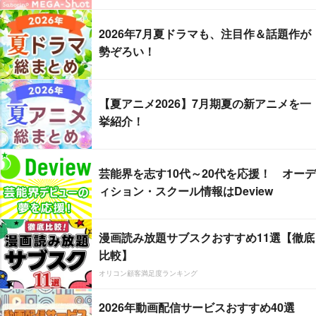
2026年7月夏ドラマも、注目作＆話題作が
勢ぞろい！
【夏アニメ2026】7月期夏の新アニメを一
挙紹介！
芸能界を志す10代～20代を応援！ オーデ
ィション・スクール情報はDeview
漫画読み放題サブスクおすすめ11選【徹底
比較】
オリコン顧客満足度ランキング
2026年動画配信サービスおすすめ40選