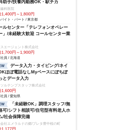
科助手/扶養内勤務OK・駅チカ
荻歯科医院
1,400円～1,800円
バイト・パート / 東京都
ールセンター「テレフォンオペレー
ー」/未経験大歓迎 コールセンター業
クスエージェント株式会社
1,700円～1,900円
社員 / 北海道
データ入力・タイピング/ネイ
EW
OKほぼ電話なしMyペースにぽちぽ
っとデータ入力
ーソルテンプスタッフ株式会社
1,600円
社員 / 愛知県
「未経験OK」調理スタッフ/無
EW
格可/シフト相談可/住宅型有料老人ホ
ム/社会保障完備
式会社エメラルドの郷/プレタ豊中桜の町
1,177円