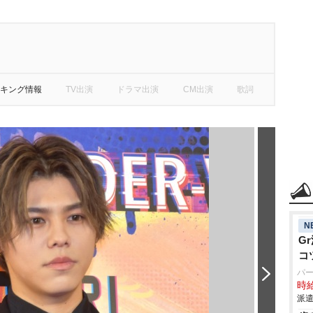
キング情報
TV出演
ドラマ出演
CM出演
歌詞
N
G
コ
パ
時給
派遣