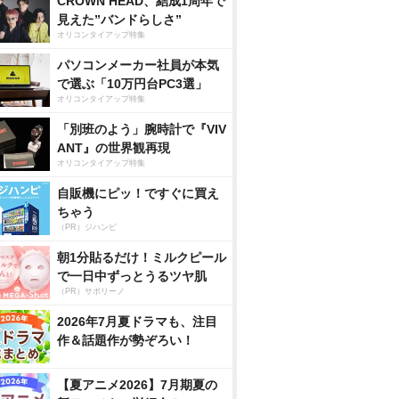
CROWN HEAD、結成1周年で
見えた”バンドらしさ”
オリコンタイアップ特集
パソコンメーカー社員が本気
で選ぶ「10万円台PC3選」
オリコンタイアップ特集
「別班のよう」腕時計で『VIV
ANT』の世界観再現
オリコンタイアップ特集
自販機にピッ！ですぐに買え
ちゃう
（PR）ジハンピ
朝1分貼るだけ！ミルクピール
で一日中ずっとうるツヤ肌
（PR）サボリーノ
2026年7月夏ドラマも、注目
作＆話題作が勢ぞろい！
【夏アニメ2026】7月期夏の