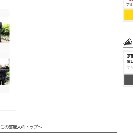
アル
茶
違
オ
この芸能人のトップへ