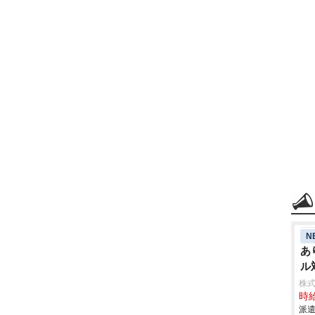
N
あ
ル
株
時給
派遣