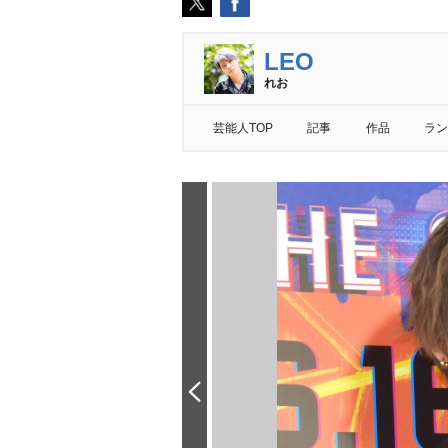
LEO
れお
芸能人TOP
記事
作品
ラン