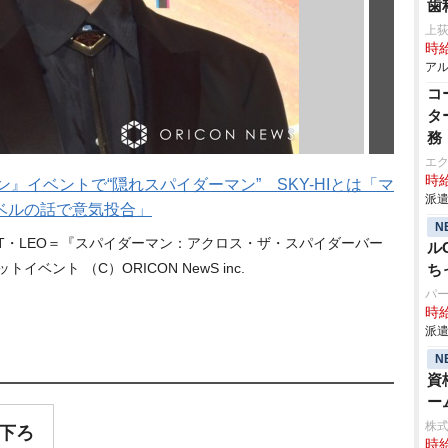
歯
上
時給
アル
コ
タ
務
エ
時給
マン』イベントで“隠れスパイダーマン” SKY-HIとは「マ
派遣
ベルの話で意気投合」
N
RST・LEO＝『スパイダーマン：アクロス・ザ・スパイダーバー
ル
イベント （C）ORICON NewS inc.
ち
パ
時給
派遣
N
資
ー
株
り下ろ
時給