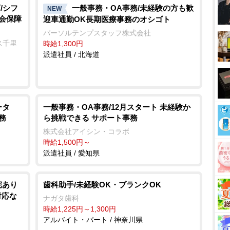
/シフ
一般事務・OA事務/未経験の方も歓
NEW
社会保障
迎車通勤OK長期医療事務のオシゴト
パーソルテンプスタッフ株式会社
ス千里
時給1,300円
派遣社員 / 北海道
ータ
一般事務・OA事務/12月スタート 未経験か
務
ら挑戦できる サポート事務
株式会社アイシン・コラボ
時給1,500円～
派遣社員 / 愛知県
宅あり
歯科助手/未経験OK・ブランクOK
対応な
ナガタ歯科
時給1,225円～1,300円
アルバイト・パート / 神奈川県