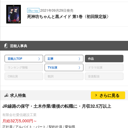
2021年09月29日発売
Blu-ray
死神坊ちゃんと黒メイド 第1巻〈初回限定版〉
芸能人事典
芸能人TOP
記事
作品
ランキング情報
TV出演
ドラマ出演
CM出演
歌詞
音楽配信
求人特集
さらに見る
JR線路の保守・土木作業/最後の転職に・月収32.5万以上
有限会社愛信建設工業
月給32万5,000円～
正社員 / アルバイト・パート / 契約社員 / 愛知県