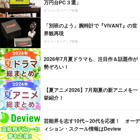
万円台PC３選」
オリコンタイアップ特集
「別班のよう」腕時計で『VIVANT』の世
界観再現
オリコンタイアップ特集
2026年7月夏ドラマも、注目作＆話題作が
勢ぞろい！
【夏アニメ2026】7月期夏の新アニメを一
挙紹介！
芸能界を志す10代～20代を応援！ オーデ
ィション・スクール情報はDeview