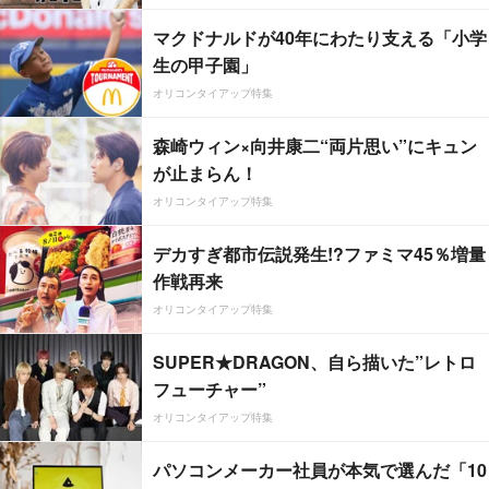
マクドナルドが40年にわたり支える「小学
生の甲子園」
オリコンタイアップ特集
森崎ウィン×向井康二“両片思い”にキュン
が止まらん！
オリコンタイアップ特集
デカすぎ都市伝説発生!?ファミマ45％増量
作戦再来
オリコンタイアップ特集
SUPER★DRAGON、自ら描いた”レトロ
フューチャー”
オリコンタイアップ特集
パソコンメーカー社員が本気で選んだ「10