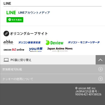
LINE
LINEアカウントメディア
PC版に切り替え
禁無断複写転載
クッキーの使用について
© oricon ME inc.
JASRAC許諾番号：
9009642140Y38026