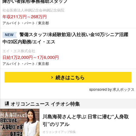
障がい者採用/事務補助スタッフ
社会医療法人神鋼記念会神鋼記念病院
年収211万円～268万円
アルバイト・パート / 東京都
警備スタッフ/未経験歓迎/入社祝い金10万/シニア活躍
NEW
中/23区内勤務/エイ・エス
エイ・エス株式会社
日給1万2,000円～1万6,000円
アルバイト・パート / 東京都
続きはこちら
sponsored by 求人ボックス
オリコンニュース イチオシ特集
川島海荷さんと学ぶ 日常に潜む“人身取
引”のリアル
オリコンタイアップ特集