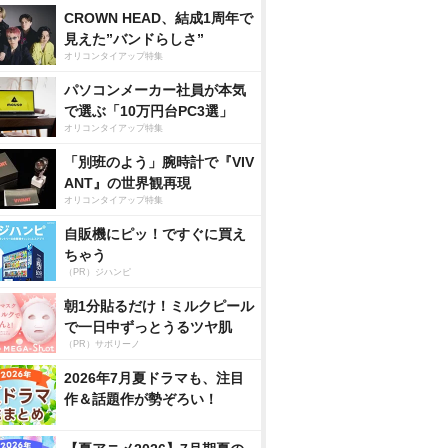
CROWN HEAD、結成1周年で
見えた”バンドらしさ”
オリコンタイアップ特集
パソコンメーカー社員が本気
で選ぶ「10万円台PC3選」
オリコンタイアップ特集
「別班のよう」腕時計で『VIV
ANT』の世界観再現
オリコンタイアップ特集
自販機にピッ！ですぐに買え
ちゃう
（PR）ジハンピ
朝1分貼るだけ！ミルクピール
で一日中ずっとうるツヤ肌
（PR）サボリーノ
2026年7月夏ドラマも、注目
作＆話題作が勢ぞろい！