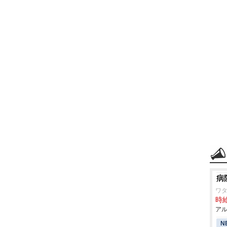
病
ワ
時給
アル
N