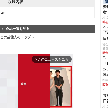
収録内容
N
資
者
ay
株式
時給
アル
作品一覧を見る
「
この芸能人のトップへ
日
社
者
時給
アル
このニュースを見る
arrow_forward_ios
「
シ
障
医療
時給
アル
共
日
株式