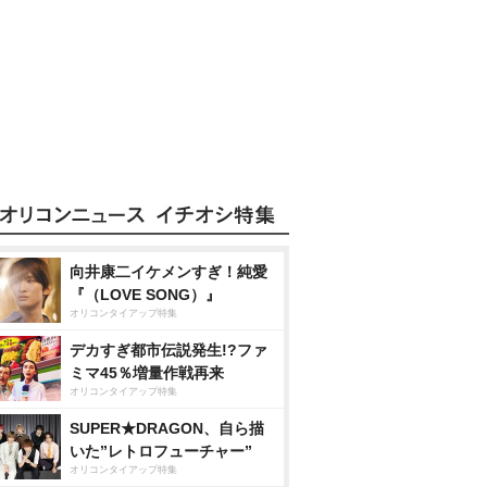
向井康二イケメンすぎ！純愛
『（LOVE SONG）』
オリコンタイアップ特集
デカすぎ都市伝説発生!?ファ
ミマ45％増量作戦再来
オリコンタイアップ特集
SUPER★DRAGON、自ら描
いた”レトロフューチャー”
オリコンタイアップ特集