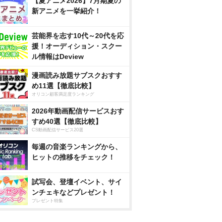
【夏アニメ2026】7月期夏の
新アニメを一挙紹介！
芸能界を志す10代～20代を応
援！オーディション・スクー
ル情報はDeview
漫画読み放題サブスクおすす
め11選【徹底比較】
オリコン顧客満足度ランキング
2026年動画配信サービスおす
すめ40選【徹底比較】
CS動画配信サービス20選
毎週の音楽ランキングから、
ヒットの推移をチェック！
試写会、登壇イベント、サイ
ンチェキなどプレゼント！
プレゼント特集