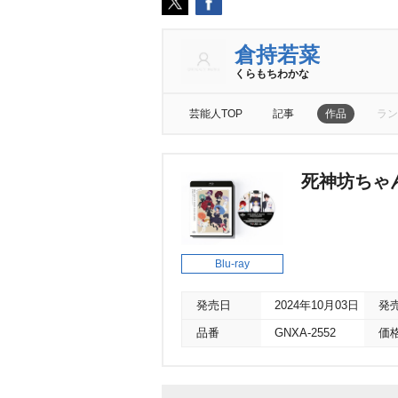
倉持若菜
くらもちわかな
芸能人TOP
記事
作品
ラン
死神坊ちゃんと
Blu-ray
発売日
2024年10月03日
発
品番
GNXA-2552
価