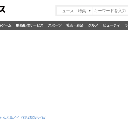
ニュース・特集
&ゲーム
動画配信サービス
スポーツ
社会・経済
グルメ
ビューティ
ラ
んと黒メイド(第2期)Blu-ray