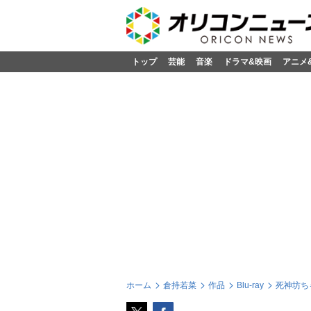
トップ
芸能
音楽
ドラマ&映画
アニメ
ホーム
倉持若菜
作品
Blu-ray
死神坊ちゃ