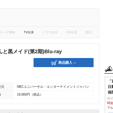
キング情報
TV出演
ドラマ出演
CM出演
歌詞
黒メイド(第2期)Blu-ray
商品購入
「
日
売元
NBCユニバーサル・エンターテイメントジャパン
保
格
19,800円（税込）
株式
時給
アル