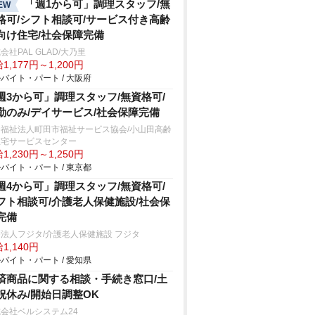
「週1から可」調理スタッフ/無
EW
格可/シフト相談可/サービス付き高齢
向け住宅/社会保障完備
会社PAL GLAD/大乃里
1,177円～1,200円
バイト・パート / 大阪府
週3から可」調理スタッフ/無資格可/
勤のみ/デイサービス/社会保障完備
会福祉法人町田市福祉サービス協会/小山田高齢
在宅サービスセンター
1,230円～1,250円
バイト・パート / 東京都
週4から可」調理スタッフ/無資格可/
フト相談可/介護老人保健施設/社会保
完備
法人フジタ/介護老人保健施設 フジタ
1,140円
バイト・パート / 愛知県
済商品に関する相談・手続き窓口/土
祝休み/開始日調整OK
会社ベルシステム24