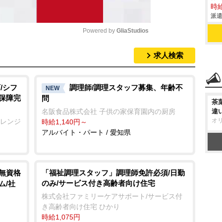
時給
派遣
Powered by 
GliaStudios
求人検索
M
u
t
/シフ
調理師/調理スタッフ募集、年齢不
NEW
会保障完
問
e
茶
違
名阪食品株式会社 子供の家保育園内の厨房
オ
オレンジ
時給1,140円～
アルバイト・パート / 愛知県
/無資格
「福祉調理スタッフ」調理師免許必須/日勤
のみ/サービス付き高齢者向け住宅
ム/社
株式会社ファミリーケアサポート/サービス付
き高齢者向け住宅 ひかり
時給1,075円