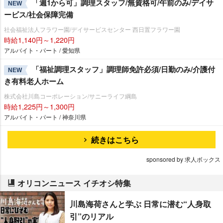
「週1から可」調理スタッフ/無資格可/午前のみ/デイサ
NEW
ービス/社会保障完備
社会福祉法人フラワー園/デイサービスセンター 西日置フラワー園
時給1,140円～1,220円
アルバイト・パート / 愛知県
「福祉調理スタッフ」調理師免許必須/日勤のみ/介護付
NEW
き有料老人ホーム
株式会社川島コーポレーション/サニーライフ綱島
時給1,225円～1,300円
アルバイト・パート / 神奈川県
続きはこちら
sponsored by 求人ボックス
オリコンニュース イチオシ特集
川島海荷さんと学ぶ 日常に潜む“人身取
引”のリアル