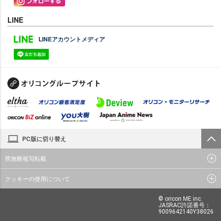
LINE
LINEアカウントメディア
PC版に切り替え
禁無断複写転載
クッキーの使用について
© oricon ME inc.
JASRAC許諾番号：
9009642140Y38026