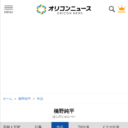
ホーム
橋野純平
作品
橋野純平
はしのじゅんぺい
芸能人TOP
記事
作品
TV出演
ドラマ出演