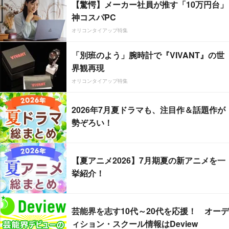
【驚愕】メーカー社員が推す「10万円台」
神コスパPC
オリコンタイアップ特集
「別班のよう」腕時計で『VIVANT』の世
界観再現
オリコンタイアップ特集
2026年7月夏ドラマも、注目作＆話題作が
勢ぞろい！
【夏アニメ2026】7月期夏の新アニメを一
挙紹介！
芸能界を志す10代～20代を応援！ オーデ
ィション・スクール情報はDeview