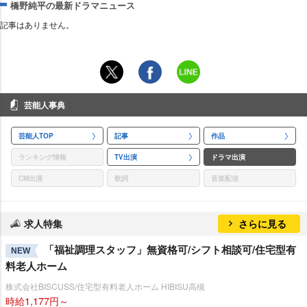
橋野純平の最新ドラマニュース
記事はありません。
芸能人事典
芸能人TOP
記事
作品
ランキング情報
TV出演
ドラマ出演
CM出演
歌詞
音楽配信
求人特集
さらに見る
「福祉調理スタッフ」無資格可/シフト相談可/住宅型有
NEW
料老人ホーム
株式会社BISCUSS/住宅型有料老人ホーム HIBISU高槻
時給1,177円～