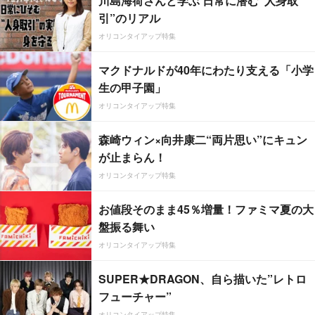
川島海荷さんと学ぶ 日常に潜む“人身取
引”のリアル
オリコンタイアップ特集
マクドナルドが40年にわたり支える「小学
生の甲子園」
オリコンタイアップ特集
森崎ウィン×向井康二“両片思い”にキュン
が止まらん！
オリコンタイアップ特集
お値段そのまま45％増量！ファミマ夏の大
盤振る舞い
オリコンタイアップ特集
SUPER★DRAGON、自ら描いた”レトロ
フューチャー”
オリコンタイアップ特集