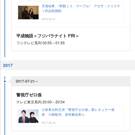
天海祐希、“和製ミス・マープル” アガサ・クリステ
ィ作品初挑戦
2018-02-01
平成物語＜フジバラナイト FRI＞
フジテレビ系列 00:55～01:55
2017
2017-07-21～
警視庁ゼロ係
テレビ東京系列 20:00～20:54
小泉孝太郎主演『警視庁ゼロ係』新レギュラー発
表 小林稔侍、若村麻由美ら
2017-06-16