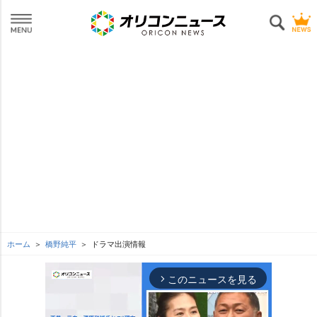
ホーム
橋野純平
ドラマ出演情報
このニュースを見る
arrow_forward_ios