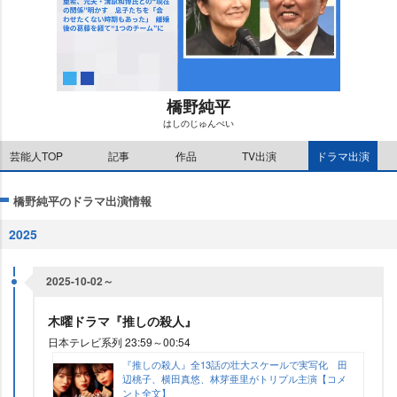
橋野純平
はしのじゅんぺい
M
芸能人TOP
記事
作品
TV出演
ドラマ出演
u
t
e
橋野純平のドラマ出演情報
2025
2025-10-02～
木曜ドラマ『推しの殺人』
日本テレビ系列 23:59～00:54
『推しの殺人』全13話の壮大スケールで実写化 田
辺桃子、横田真悠、林芽亜里がトリプル主演【コメ
ント全文】