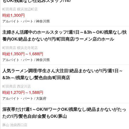
もOK/残業なし/仕込みスタッフ/147
町田商店 横浜池辺町店
時給1,300円
アルバイト・パート / 神奈川県
主婦さん活躍中のホールスタッフ!週1日～&3h～OK/残業なし/扶
養内OK/絶品まかないが1円/町田商店/ラーメン店のホール
町田商店 横浜北寺尾店
時給1,350円～1,688円
アルバイト・パート / 神奈川県
人気ラーメン調理/学生さん大注目!絶品まかないが1円/週1日～
&3h～/残業なし/髪色自由/町田商店
町田商店 西淀川店
時給1,270円～1,588円
アルバイト・パート / 大阪府
深夜帯だけ!週1～OK/WワークOK/残業なし/絶品まかないがたっ
たの1円/髪色自由!金髪もOK/豚山
豚山 池袋西口店