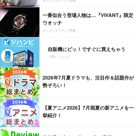
オリコンタイアップ特集
一番似合う登場人物は…『VIVANT』限定
ウオッチ
オリコンタイアップ特集
自販機にピッ！ですぐに買えちゃう
（PR）ジハンピ
2026年7月夏ドラマも、注目作＆話題作が
勢ぞろい！
【夏アニメ2026】7月期夏の新アニメを一
挙紹介！