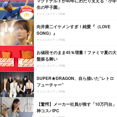
マクドナルドが40年にわたり支える「小学
生の甲子園」
オリコンタイアップ特集
向井康二イケメンすぎ！純愛『（LOVE
SONG）』
オリコンタイアップ特集
お値段そのまま45％増量！ファミマ夏の大
盤振る舞い
オリコンタイアップ特集
SUPER★DRAGON、自ら描いた”レトロ
フューチャー”
オリコンタイアップ特集
【驚愕】メーカー社員が推す「10万円台」
神コスパPC