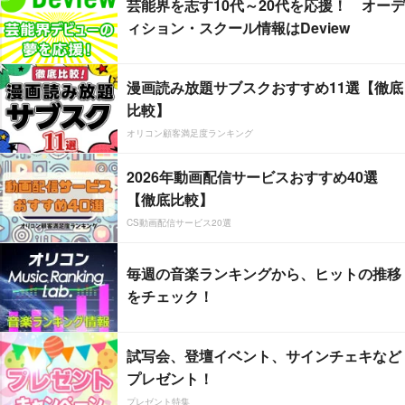
芸能界を志す10代～20代を応援！ オーデ
ィション・スクール情報はDeview
漫画読み放題サブスクおすすめ11選【徹底
比較】
オリコン顧客満足度ランキング
2026年動画配信サービスおすすめ40選
【徹底比較】
CS動画配信サービス20選
毎週の音楽ランキングから、ヒットの推移
をチェック！
試写会、登壇イベント、サインチェキなど
プレゼント！
プレゼント特集