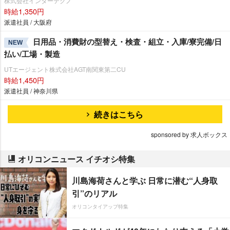
株式会社インターテクノ
時給1,350円
派遣社員 / 大阪府
日用品・消費財の型替え・検査・組立・入庫/寮完備/日
NEW
払い/工場・製造
UTエージェント株式会社AGT南関東第二CU
時給1,450円
派遣社員 / 神奈川県
続きはこちら
sponsored by 求人ボックス
オリコンニュース イチオシ特集
川島海荷さんと学ぶ 日常に潜む“人身取
引”のリアル
オリコンタイアップ特集