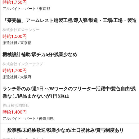
時給1,750円
アルバイト・パート / 東京都
「寮完備」アームレスト縫製工程/即入寮/製造・工場/工場・製造
株式会社京栄センター
時給1,500円
派遣社員 / 東京都
機械設計補助/駅チカ5分/残業少なめ
株式会社インターテクノ
時給1,700円
派遣社員 / 大阪府
ランチ帯のみ!週1日～/Wワークのフリーター活躍中/髪色自由/残
業なし/絶品まかないが1円!/豚山
豚山 横浜岡野店
時給1,400円
アルバイト・パート / 神奈川県
一般事務/未経験歓迎/残業少なめ/土日祝休み/賞与制度あり