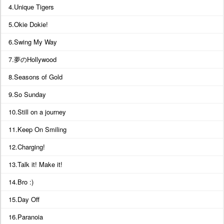
4.Unique Tigers
5.Okie Dokie!
6.Swing My Way
7.夢のHollywood
8.Seasons of Gold
9.So Sunday
10.Still on a journey
11.Keep On Smiling
12.Charging!
13.Talk it! Make it!
14.Bro :)
15.Day Off
16.Paranoia