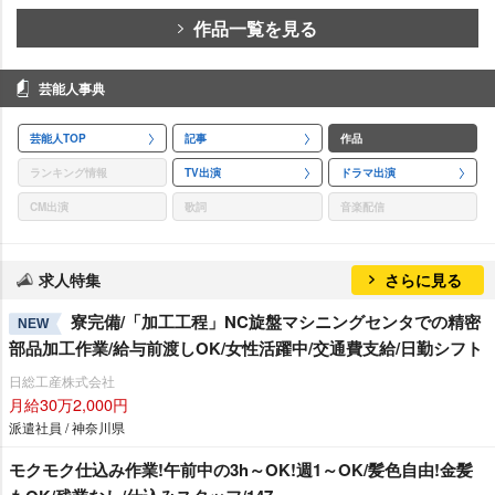
作品一覧を見る
芸能人事典
芸能人TOP
記事
作品
ランキング情報
TV出演
ドラマ出演
CM出演
歌詞
音楽配信
求人特集
さらに見る
寮完備/「加工工程」NC旋盤マシニングセンタでの精密
NEW
部品加工作業/給与前渡しOK/女性活躍中/交通費支給/日勤シフト
日総工産株式会社
月給30万2,000円
派遣社員 / 神奈川県
モクモク仕込み作業!午前中の3h～OK!週1～OK/髪色自由!金髪