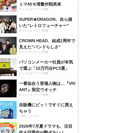
ミマ45％増量作戦再来
オリコンタイアップ特集
SUPER★DRAGON、自ら描
いた”レトロフューチャー”
オリコンタイアップ特集
CROWN HEAD、結成1周年で
見えた”バンドらしさ”
オリコンタイアップ特集
パソコンメーカー社員が本気
で選ぶ「10万円台PC3選」
オリコンタイアップ特集
一番似合う登場人物は…『VIV
ANT』限定ウオッチ
オリコンタイアップ特集
自販機にピッ！ですぐに買え
ちゃう
（PR）ジハンピ
2026年7月夏ドラマも、注目
作＆話題作が勢ぞろい！