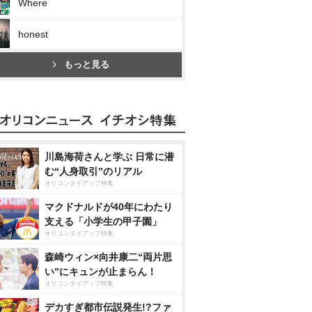
Where
honest
もっと見る
川島海荷さんと学ぶ 日常に潜
む“人身取引”のリアル
オリコンタイアップ特集
マクドナルドが40年にわたり
支える「小学生の甲子園」
オリコンタイアップ特集
森崎ウィン×向井康二“両片思
い”にキュンが止まらん！
オリコンタイアップ特集
デカすぎ都市伝説発生!?ファ