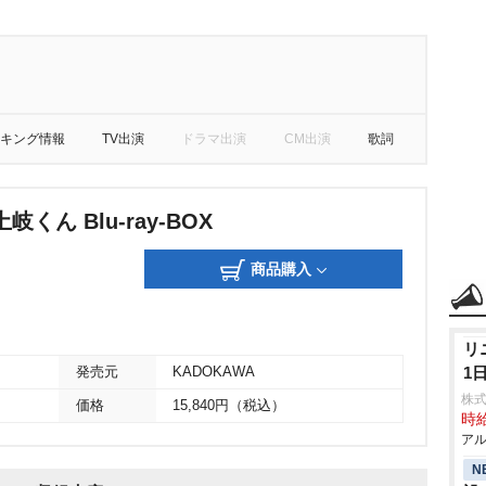
キング情報
TV出演
ドラマ出演
CM出演
歌詞
くん Blu-ray-BOX
商品購入
リ
1
発売元
KADOKAWA
株
価格
15,840円（税込）
時給
アル
N