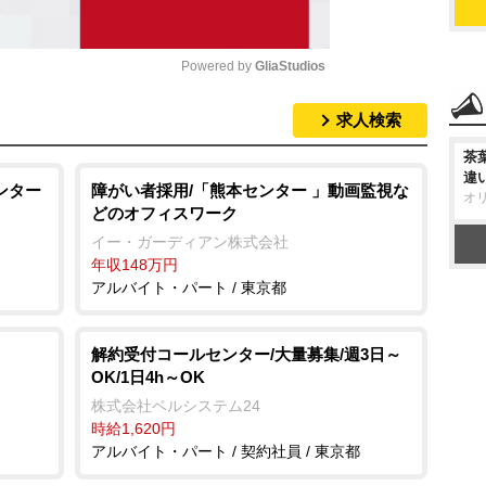
Powered by 
GliaStudios
求人検索
M
u
茶
違
t
ンター
障がい者採用/「熊本センター 」動画監視な
オ
どのオフィスワーク
e
イー・ガーディアン株式会社
年収148万円
アルバイト・パート / 東京都
解約受付コールセンター/大量募集/週3日～
OK/1日4h～OK
株式会社ベルシステム24
時給1,620円
アルバイト・パート / 契約社員 / 東京都