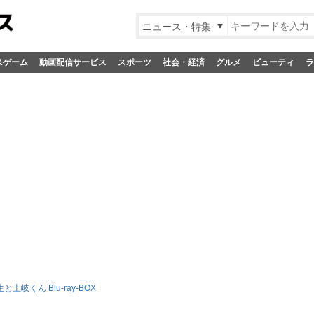
ニュース・特集
&ゲーム
動画配信サービス
スポーツ
社会・経済
グルメ
ビューティ
ラ
と土岐くん Blu-ray-BOX