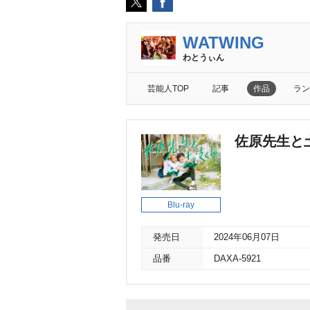
WATWING
わとうぃん
芸能人TOP
記事
作品
ラン
佐原先生と土岐
Blu-ray
発売日
2024年06月07日
品番
DAXA-5921