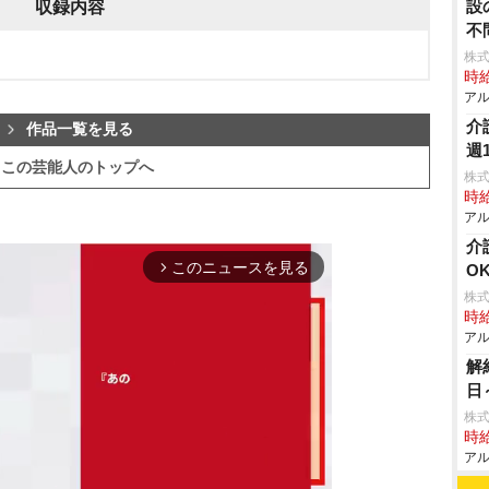
設
収録内容
不
株
時給
アル
介
作品一覧を見る
週
この芸能人のトップへ
株
時給
アル
介
このニュースを見る
O
arrow_forward_ios
株
時給
アル
解
日
株式
時給
アル