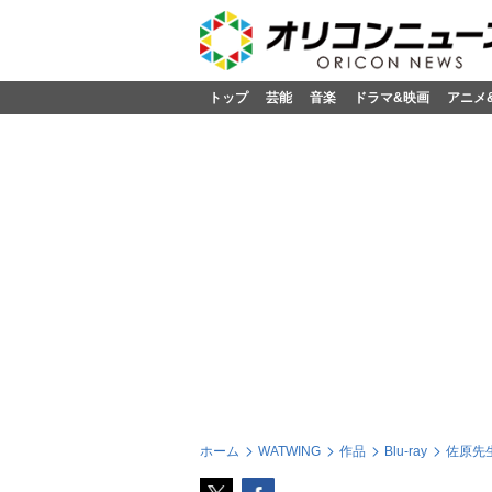
トップ
芸能
音楽
ドラマ&映画
アニメ
ホーム
WATWING
作品
Blu-ray
佐原先生