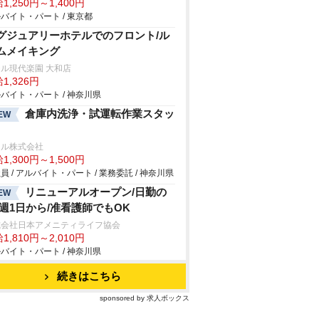
1,250円～1,400円
バイト・パート / 東京都
グジュアリーホテルでのフロント/ル
ムメイキング
ル現代楽園 大和店
1,326円
バイト・パート / 神奈川県
倉庫内洗浄・試運転作業スタッ
EW
ール株式会社
1,300円～1,500円
員 / アルバイト・パート / 業務委託 / 神奈川県
リニューアルオープン/日勤の
EW
/週1日から/准看護師でもOK
式会社日本アメニティライフ協会
1,810円～2,010円
バイト・パート / 神奈川県
続きはこちら
sponsored by 求人ボックス