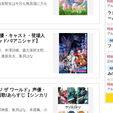
時給
自覚聖女は今日も無意識に力を
アル
ラ
ー
ホテ
時給
アル
声優・キャスト・登場人
ャドバ/アニシャド】
N
フ
希、井澤詩織、森久保祥太郎、
ク
、逢坂良太、集貝はな
時給
正社
N
み
株
時給
ジ ザ ワールド』声優・
アル
歌/あらすじ【シンカリ
屋神葉、集貝はな、本渡楓、小