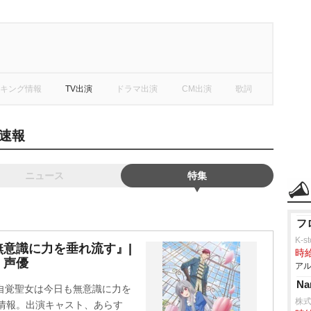
キング情報
TV出演
ドラマ出演
CM出演
歌詞
速報
ニュース
特集
フ
K-s
意識に力を垂れ流す』|
時給
・声優
アル
N
無自覚聖女は今日も無意識に力を
株
作品情報。出演キャスト、あらす