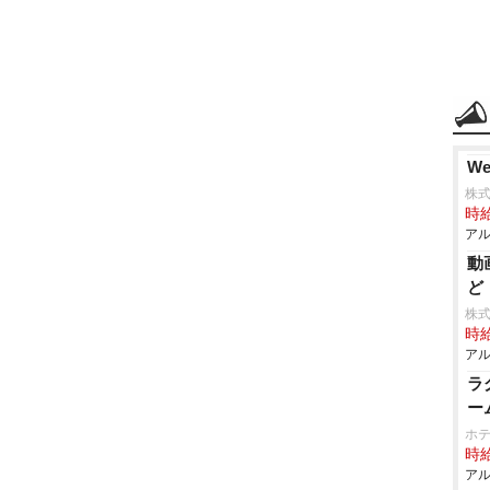
W
株式
時給
アル
動
ど
株式
時給
アル
ラ
ー
ホテ
時給
アル