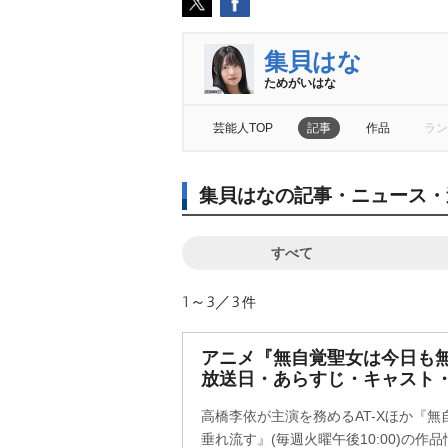
集貝はな
ためがいはな
芸能人TOP
記事
作品
ラン
集貝はなの記事・ニュース・
すべて
1～3／3
件
アニメ『無自覚聖女は今日も無
放送日・あらすじ・キャスト
高橋李依が主演を務めるAT-Xほか『
垂れ流す』(毎週火曜午後10:00)の