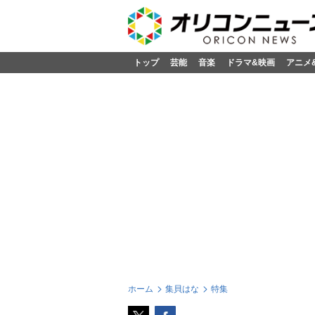
トップ
芸能
音楽
ドラマ&映画
アニメ
ホーム
集貝はな
特集