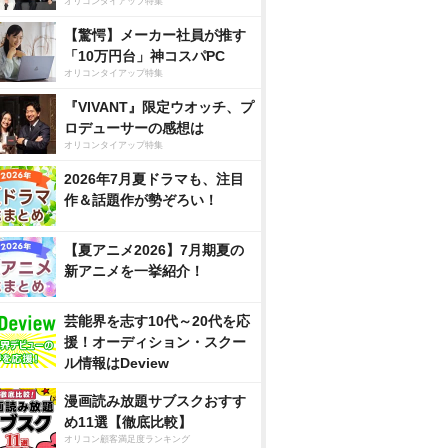
オリコンタイアップ特集
【驚愕】メーカー社員が推す
「10万円台」神コスパPC
オリコンタイアップ特集
『VIVANT』限定ウオッチ、プ
ロデューサーの感想は
オリコンタイアップ特集
2026年7月夏ドラマも、注目
作＆話題作が勢ぞろい！
【夏アニメ2026】7月期夏の
新アニメを一挙紹介！
芸能界を志す10代～20代を応
援！オーディション・スクー
ル情報はDeview
漫画読み放題サブスクおすす
め11選【徹底比較】
オリコン顧客満足度ランキング