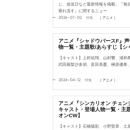
じ、放送日など最新情報を掲載。『無
垂れ流す』に関するニュー
2026-07-02
特集
｜アニメ｜
アニメ『シャドウバースF』
物一覧・主題歌/あらすじ【シ
【キャスト】上村祐翔、山村響、浦和
武田羅梨沙多胡、富田美憂、榊原優希
2024-04-12
特集
｜アニメ｜
アニメ『シンカリオン チェン
キャスト・登場人物一覧・主題
オンCW】
【キャスト】石橋陽彩、小野賢章、土