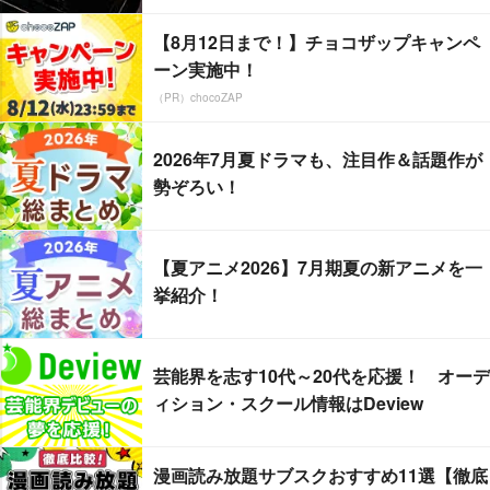
【8月12日まで！】チョコザップキャンペ
ーン実施中！
（PR）chocoZAP
2026年7月夏ドラマも、注目作＆話題作が
勢ぞろい！
【夏アニメ2026】7月期夏の新アニメを一
挙紹介！
芸能界を志す10代～20代を応援！ オーデ
ィション・スクール情報はDeview
漫画読み放題サブスクおすすめ11選【徹底