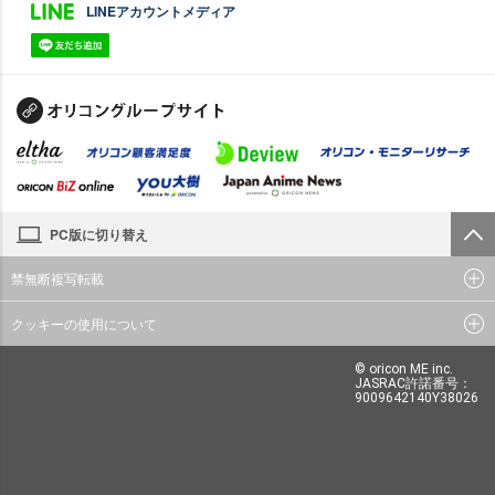
LINEアカウントメディア
PC版に切り替え
禁無断複写転載
クッキーの使用について
© oricon ME inc.
JASRAC許諾番号：
9009642140Y38026