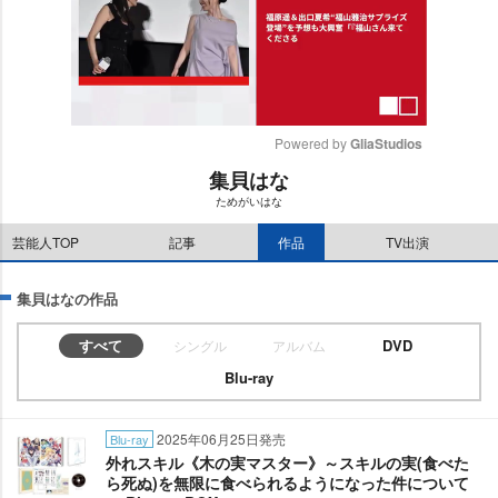
Powered by 
GliaStudios
集貝はな
M
ためがいはな
u
t
芸能人TOP
記事
作品
TV出演
e
集貝はなの作品
すべて
DVD
シングル
アルバム
Blu-ray
2025年06月25日発売
Blu-ray
外れスキル《木の実マスター》～スキルの実(食べた
ら死ぬ)を無限に食べられるようになった件について