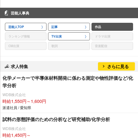
芸能人事典
芸能人TOP
記事
作品
ランキング情報
TV出演
ドラマ出演
CM出演
歌詞
音楽配信
求人特集
さらに見る
化学メーカーで半導体材料開発に係わる測定や物性評価など/化
学分析
WDB株式会社
時給1,550円～1,600円
派遣社員 / 愛知県
試料の形態評価のための分析など研究補助/化学分析
WDB株式会社
時給1,450円～