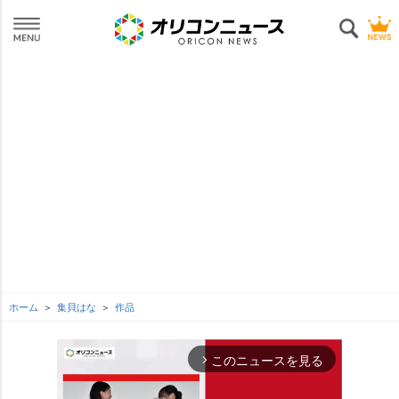
ホーム
集貝はな
作品
このニュースを見る
arrow_forward_ios