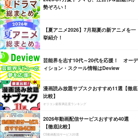
勢ぞろい！
【夏アニメ2026】7月期夏の新アニメを一
挙紹介！
芸能界を志す10代～20代を応援！ オーデ
ィション・スクール情報はDeview
漫画読み放題サブスクおすすめ11選【徹底
比較】
オリコン顧客満足度ランキング
2026年動画配信サービスおすすめ40選
【徹底比較】
CS動画配信サービス20選