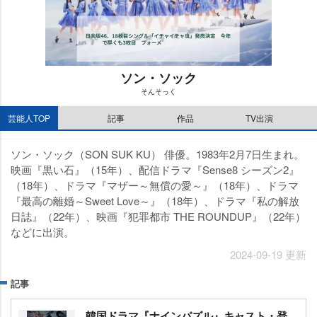
ソン・ソック
そんそっく
M
芸能人TOP
記事
作品
TV出演
u
t
e
ソン・ソック（SON SUK KU） 俳優。1983年2月7日生まれ。
映画『黒い石』（15年）、配信ドラマ『Sense8 シーズン2』
（18年）、ドラマ『マザー～無償の愛～』（18年）、ドラマ
『最高の離婚～Sweet Love～』（18年）、ドラマ『私の解放
日誌』（22年）、映画『犯罪都市 THE ROUNDUP』（22年）
などに出演。
2024-09-19 更新
記事
韓国ドラマ『ナインパズル』キャスト・登