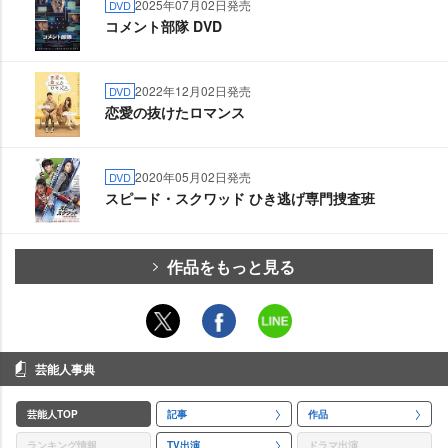
2025年07月02日発売
DVD
コメント部隊 DVD
2022年12月02日発売
DVD
恋愛の抜けたロマンス
2020年05月02日発売
DVD
スピード・スクワッド ひき逃げ専門捜査班
作品をもっと見る
芸能人事典
芸能人TOP
記事
作品
ランキング情報
TV出演
ドラマ出演