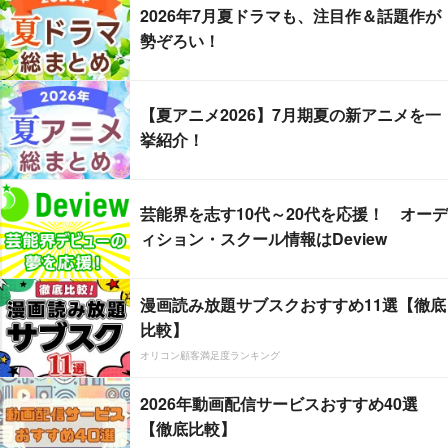
2026年7月夏ドラマも、注目作＆話題作が
勢ぞろい！
【夏アニメ2026】7月期夏の新アニメを一
挙紹介！
芸能界を志す10代～20代を応援！ オーデ
ィション・スクール情報はDeview
漫画読み放題サブスクおすすめ11選【徹底
比較】
オリコン顧客満足度ランキング
2026年動画配信サービスおすすめ40選
【徹底比較】