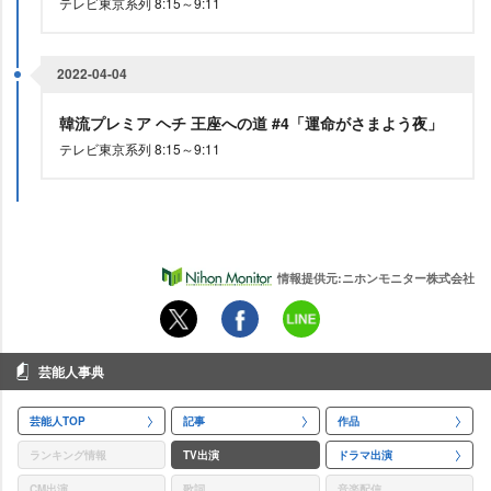
テレビ東京系列 8:15～9:11
2022-04-04
韓流プレミア ヘチ 王座への道 #4「運命がさまよう夜」
テレビ東京系列 8:15～9:11
情報提供元:ニホンモニター株式会社
芸能人事典
芸能人TOP
記事
作品
ランキング情報
TV出演
ドラマ出演
CM出演
歌詞
音楽配信