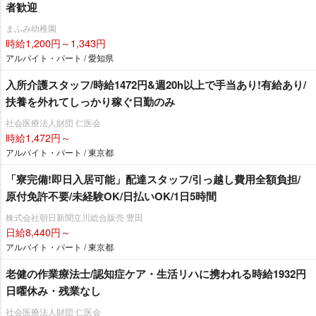
者歓迎
まふみ幼稚園
時給1,200円～1,343円
アルバイト・パート / 愛知県
入所介護スタッフ/時給1472円&週20h以上で手当あり!有給あり/
扶養を外れてしっかり稼ぐ日勤のみ
社会医療法人財団 仁医会
時給1,472円～
アルバイト・パート / 東京都
「寮完備!即日入居可能」配達スタッフ/引っ越し費用全額負担/
原付免許不要/未経験OK/日払いOK/1日5時間
株式会社朝日新聞立川総合販売 豊田
日給8,440円～
アルバイト・パート / 東京都
老健の作業療法士/認知症ケア・生活リハに携われる時給1932円
日曜休み・残業なし
社会医療法人財団 仁医会