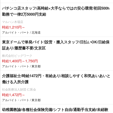
パチンコ店スタッフ/高時給×大手ならではの安心環境!初回500h
勤務で一律2万5000円支給
マルハン木場店
時給1,210円～
アルバイト・パート / 北海道
東京ドームで単発バイト!設営・搬入スタッフ/日払いOK/日給保
証あり/履歴書不要/文京区
株式会社ビッグワーク
時給1,400円～1,750円
アルバイト・パート / 東京都
介護福祉士/時給1472円・有給あり/相談しやすく和気あいあいと
働ける入所介護
社会医療法人財団 仁医会
時給1,472円～
アルバイト・パート / 東京都
幼稚園教諭/各種社会保険完備/シフト自由/通勤手当支給/未経験