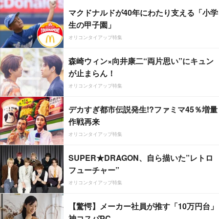
マクドナルドが40年にわたり支える「小学
生の甲子園」
オリコンタイアップ特集
森崎ウィン×向井康二“両片思い”にキュン
が止まらん！
オリコンタイアップ特集
デカすぎ都市伝説発生!?ファミマ45％増量
作戦再来
オリコンタイアップ特集
SUPER★DRAGON、自ら描いた”レトロ
フューチャー”
オリコンタイアップ特集
【驚愕】メーカー社員が推す「10万円台」
神コスパPC