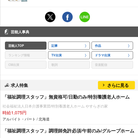
芸能人事典
芸能人TOP
記事
作品
ランキング情報
TV出演
ドラマ出演
CM出演
歌詞
音楽配信
求人特集
さらに見る
「福祉調理スタッフ」無資格可/日勤のみ/特別養護老人ホーム
社会福祉法人日本介護事業団/特別養護老人ホーム やすらぎの家
時給1,075円
アルバイト・パート / 北海道
「福祉調理スタッフ」調理師免許必須/午前のみ/グループホーム