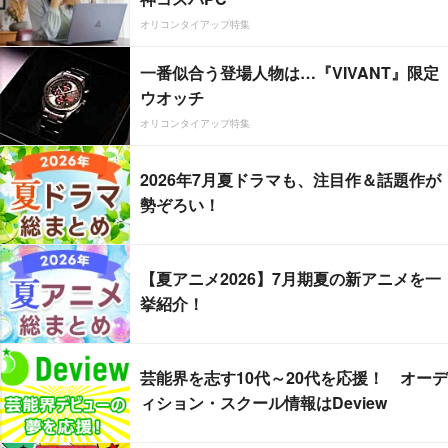
オリコンタイアップ特集
一番似合う登場人物は…『VIVANT』限定
ウオッチ
オリコンタイアップ特集
2026年7月夏ドラマも、注目作＆話題作が
勢ぞろい！
【夏アニメ2026】7月期夏の新アニメを一
挙紹介！
芸能界を志す10代～20代を応援！ オーデ
ィション・スクール情報はDeview