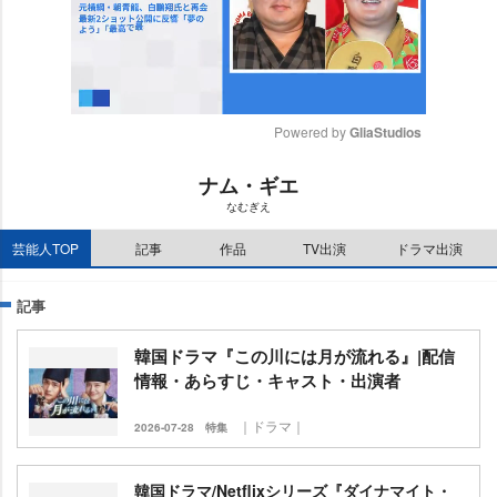
Powered by 
GliaStudios
M
ナム・ギエ
u
なむぎえ
t
e
芸能人TOP
記事
作品
TV出演
ドラマ出演
記事
韓国ドラマ『この川には月が流れる』|配信
情報・あらすじ・キャスト・出演者
｜ドラマ｜
2026-07-28
特集
韓国ドラマ/Netflixシリーズ『ダイナマイト・