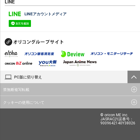
LINE
LINEアカウントメディア
PC版に切り替え
禁無断複写転載
クッキーの使用について
© oricon ME inc.
JASRAC許諾番号：
9009642140Y38026