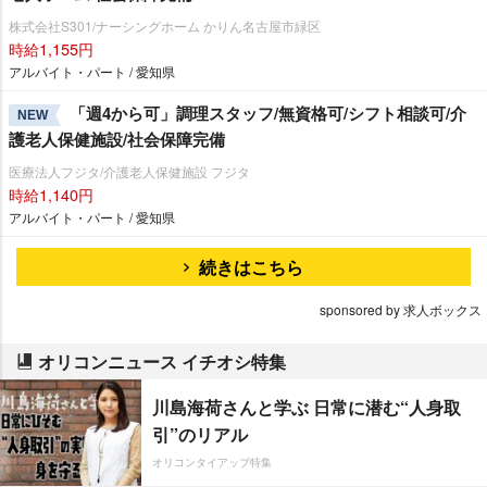
株式会社S301/ナーシングホーム かりん名古屋市緑区
時給1,155円
アルバイト・パート / 愛知県
「週4から可」調理スタッフ/無資格可/シフト相談可/介
NEW
護老人保健施設/社会保障完備
医療法人フジタ/介護老人保健施設 フジタ
時給1,140円
アルバイト・パート / 愛知県
続きはこちら
sponsored by 求人ボックス
オリコンニュース イチオシ特集
川島海荷さんと学ぶ 日常に潜む“人身取
引”のリアル
オリコンタイアップ特集