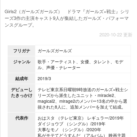
Girls2（ガールズガールズ） ドラマ『ガールズ×戦士』シリ
ーズ3作の主演キャスト9人が集結したガールズ・パフォーマ
ンスグループ。
2020-10-22 更新
フリガナ
ガールズガールズ
ジャンル
歌手・アーティスト、女優、タレント、モデ
ル、声優・ナレーター
結成年
2019/3
デビューし
テレビ東京系日曜朝9時放送のガールズ×戦士シ
たきっかけ
リーズから派生したユニット・miracle2、
magical2、mirage2のメンバー13名の中から選
抜された8人に、追加メンバーを加えて結成。
代表作
おはスタ （テレビ東京） レギュラー/2019年
ダイジョウブ （シングル）/2019年
大事なモノ （シングル）/2020年
私がモテてどうすんだ （アルバム） 映画主題