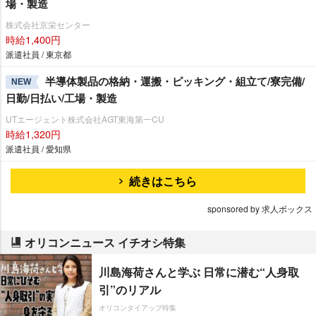
場・製造
株式会社京栄センター
時給1,400円
派遣社員 / 東京都
半導体製品の格納・運搬・ピッキング・組立て/寮完備/
NEW
日勤/日払い/工場・製造
UTエージェント株式会社AGT東海第一CU
時給1,320円
派遣社員 / 愛知県
続きはこちら
sponsored by 求人ボックス
オリコンニュース イチオシ特集
川島海荷さんと学ぶ 日常に潜む“人身取
引”のリアル
オリコンタイアップ特集