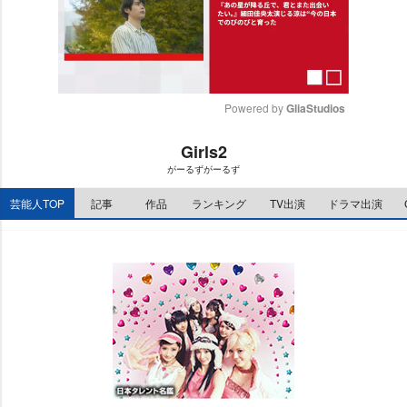
Powered by 
GliaStudios
M
Girls2
u
がーるずがーるず
t
e
芸能人TOP
記事
作品
ランキング
TV出演
ドラマ出演