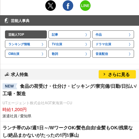
芸能人事典
芸能人TOP
記事
作品
ランキング情報
TV出演
ドラマ出演
CM出演
歌詞
音楽配信
求人特集
さらに見る
食品の荷受け・仕分け・ピッキング/寮完備/日勤/日払い/
NEW
工場・製造
UTエージェント株式会社AGT東海第一CU
時給1,200円
派遣社員 / 愛知県
ランチ帯のみ!週1日～/WワークOK/髪色自由!金髪もOK/残業な
し/絶品まかないがたったの1円!/豚山