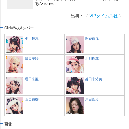
歌/2020年
出典：（
VIPタイムズ社
）
Girls2のメンバー
小田柚葉
隅谷百花
鶴屋美咲
小川桜花
増田來亜
菱田未渚美
山口綺羅
原田都愛
画像