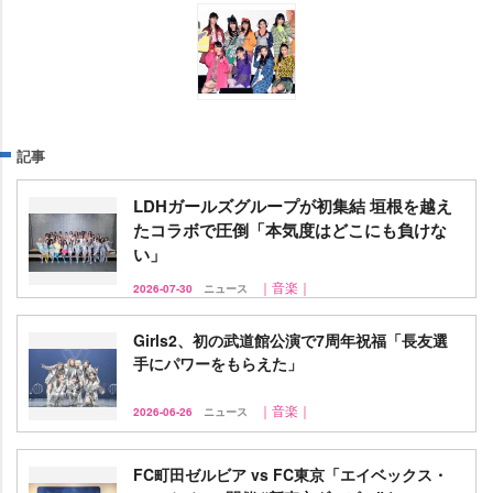
記事
LDHガールズグループが初集結 垣根を越え
たコラボで圧倒「本気度はどこにも負けな
い」
｜音楽｜
2026-07-30
ニュース
Girls2、初の武道館公演で7周年祝福「長友選
手にパワーをもらえた」
｜音楽｜
2026-06-26
ニュース
FC町田ゼルビア vs FC東京「エイベックス・