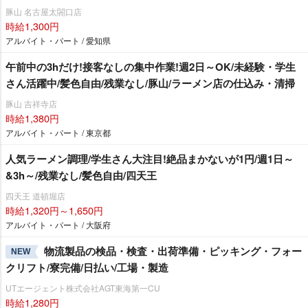
豚山 名古屋太閤口店
時給1,300円
アルバイト・パート / 愛知県
午前中の3hだけ!接客なしの集中作業!週2日～OK/未経験・学生
さん活躍中/髪色自由/残業なし/豚山/ラーメン店の仕込み・清掃
豚山 吉祥寺店
時給1,380円
アルバイト・パート / 東京都
人気ラーメン調理/学生さん大注目!絶品まかないが1円/週1日～
&3h～/残業なし/髪色自由/四天王
四天王 道頓堀店
時給1,320円～1,650円
アルバイト・パート / 大阪府
物流製品の検品・検査・出荷準備・ピッキング・フォー
NEW
クリフト/寮完備/日払い/工場・製造
UTエージェント株式会社AGT東海第一CU
時給1,280円