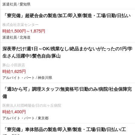
派遣社員 / 愛知県
「寮完備」超硬合金の製造/加工/即入寮/製造・工場/日勤/日払い
株式会社京栄センター
時給1,500円～1,875円
派遣社員 / 北海道
深夜帯だけ!週1日～OK/残業なし/絶品まかないがたったの1円/学
生さん活躍中!/髪色自由/豚山
豚山 小田原店
時給1,625円
アルバイト・パート / 神奈川県
「週3から可」調理スタッフ/無資格可/日勤のみ/病院/社会保障完
備
医療法人社団崎陽会/日の出ヶ丘病院
時給1,400円
アルバイト・パート / 東京都
「寮完備」車体部品の製造/即入寮/製造・工場/日勤/日払い/工