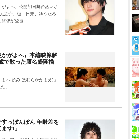
t
かがよへ』公開初日舞台あいさ
e
、元之介、樋口日奈、ゆうたろ
督が登壇...
炎かがよへ』本編映像解
4歳で散った蘆名盛隆描
よへ(読み:ほむらかがよえ)』
れた。
すっぽんぽん 年齢差を
ます!」