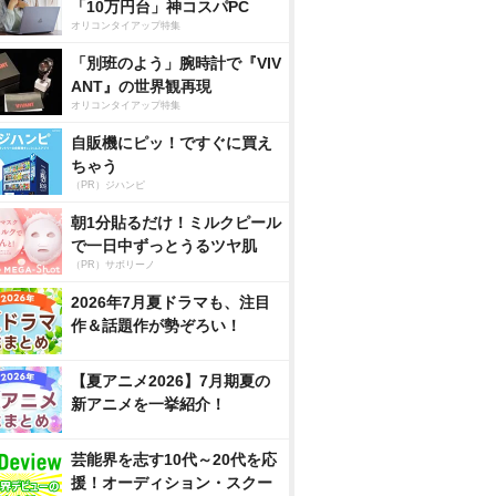
「10万円台」神コスパPC
オリコンタイアップ特集
「別班のよう」腕時計で『VIV
ANT』の世界観再現
オリコンタイアップ特集
自販機にピッ！ですぐに買え
ちゃう
（PR）ジハンピ
朝1分貼るだけ！ミルクピール
で一日中ずっとうるツヤ肌
（PR）サボリーノ
2026年7月夏ドラマも、注目
作＆話題作が勢ぞろい！
【夏アニメ2026】7月期夏の
新アニメを一挙紹介！
芸能界を志す10代～20代を応
援！オーディション・スクー