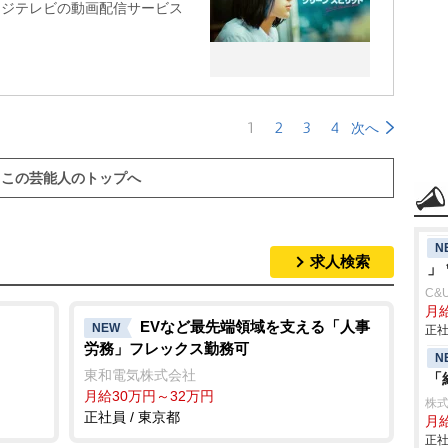
フジテレビの動画配信サービス
1
2
3
4
次へ
この芸能人のトップへ
N
求人検索
」
C&
月
EVなど最先端領域を支える「人事
NEW
正社
労務」フレックス勤務可
N
東和電気株式会社
「
月給30万円～32万円
株
正社員 / 東京都
月
正社