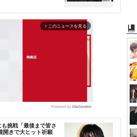
このニュースを見る
arrow_forward_ios
Powered by 
GliaStudios
M
にも挑戦「最後まで皆さ
鏡開きで大ヒット祈願
u