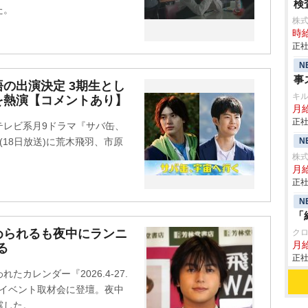
検査
た。
株
時給
正社
N
事
の出演決定 3期生とし
キ
を熱演【コメントあり】
月給
正社
テレビ系月9ドラマ『サバ缶、
N
話(18日放送)に荒木飛羽、市原
株式
月給
正社
N
「
められるも夜中にランニ
ク
月
る
正社
たカレンダー『2026.4-27.
発売記念イベント取材会に登壇。夜中
露した。