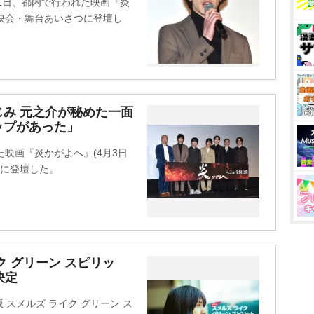
が11日、都内で行われた映画『炎
上映会・舞台あいさつに登壇し
み 元之介が秘めた一面
ップがあった」
映画『炎かがよへ』(4月3日
つに登壇した。
 グリーン スピリッ
決定
スメルズ ライク グリーン ス