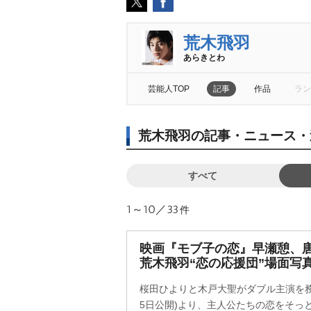
荒木飛羽
あらきとわ
芸能人TOP
記事
作品
ラン
荒木飛羽の記事・ニュース・
すべて
1～10／33
件
映画『モブ子の恋』早瀬憩、
荒木飛羽“恋の応援団”場面写
桜田ひよりと木戸大聖がダブル主演を務
5日公開)より、主人公たちの恋をそっ