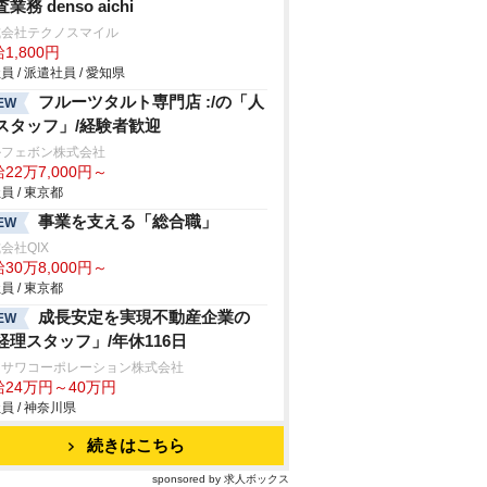
業務 denso aichi
式会社テクノスマイル
1,800円
員 / 派遣社員 / 愛知県
フルーツタルト専門店 :/の「人
EW
スタッフ」/経験者歓迎
ルフェボン株式会社
22万7,000円～
員 / 東京都
事業を支える「総合職」
EW
会社QIX
30万8,000円～
員 / 東京都
成長安定を実現不動産企業の
EW
経理スタッフ」/年休116日
ロサワコーポレーション株式会社
給24万円～40万円
員 / 神奈川県
続きはこちら
sponsored by 求人ボックス