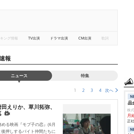
キング情報
TV出演
ドラマ出演
CM出演
歌詞
速報
ニュース
特集
1
2
3
4
次へ
N
品
唐田えりか、草川拓弥、
株
真
月給
正社
める映画『モブ子の恋』(6月
N
と後押しするバイト仲間たちに