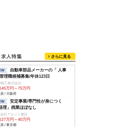
さらに見る
自動車部品メーカーの「 人事
EW
 管理職候補募集/年休123日
U精工株式会社
給45万円～75万円
員 / 大阪府
安定事業/専門性が身につく
EW
経理」残業ほぼなし
式会社アセット建設
給27万円～40万円
員 / 東京都