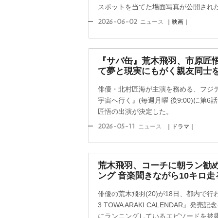
スポットを当てた場面写真が公開され
2026-06-02
ニュース
｜映画｜
『サバ缶』荒木飛羽、市原匠悟
て夢と現実にもがく親友同士
俳優・北村匠海が主演を務める、フジ
宇宙へ行く』(毎週月曜 後9:00)に第6
匠悟の出演が決定した。
2026-05-11
ニュース
｜ドラマ｜
荒木飛羽、コーチに朝ラン勧
ング 音楽聞きながら10キロ走
俳優の荒木飛羽(20)が18日、都内で行われ
3 TOWA ARAKI CALENDAR』
にランニングしているエピソードを披